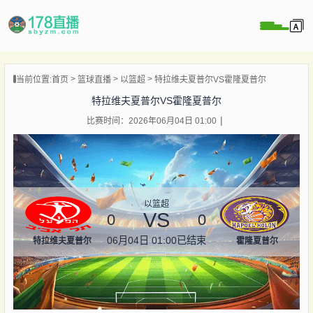
当前位置:
首页
篮球直播
以篮超
特拉维夫夏普尔VS霍隆夏普尔
播
特拉维夫夏普尔VS霍隆夏普尔
播
比赛时间：2026年06月04日 01:00
像
闻
以篮超
VS
0
0
06月04日 01:00
已结束
特拉维夫夏普尔
霍隆夏普尔