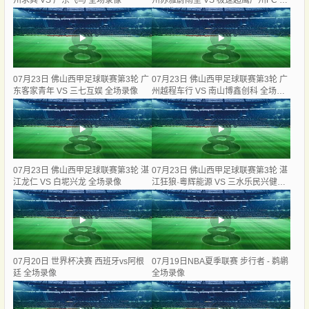
州求其 VS 广东飞马 全场录像
州苏雅蔚雨堂 VS 极速超鹰广州FC 全
场录像
07月23日 佛山西甲足球联赛第3轮 广
07月23日 佛山西甲足球联赛第3轮 广
东客家青年 VS 三七互娱 全场录像
州越程车行 VS 南山博鑫创科 全场录
像
07月23日 佛山西甲足球联赛第3轮 湛
07月23日 佛山西甲足球联赛第3轮 湛
江龙仁 VS 白坭兴龙 全场录像
江狂狼·粵辉能源 VS 三水乐民兴健力
宝 全场录像
07月20日 世界杯决赛 西班牙vs阿根
07月19日NBA夏季联赛 步行者 - 鹈鹕
廷 全场录像
全场录像