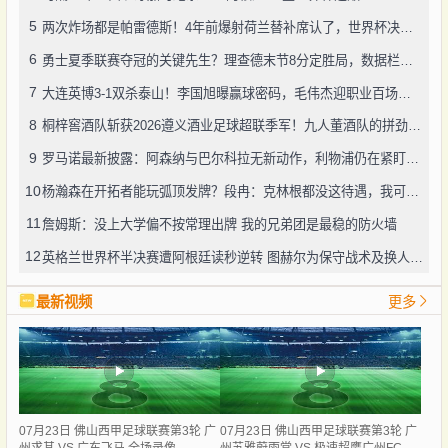
5
两次炸场都是帕雷德斯！4年前爆射荷兰替补席认了，世界杯决赛再演冲突
6
勇士夏季联赛夺冠的关键先生？理查德末节8分定胜局，数据栏没留空白
7
大连英博3-1双杀泰山！李国旭曝赢球密码，毛伟杰迎职业百场里程碑
8
桐梓窖酒队斩获2026遵义酒业足球超联季军！九人董酒队的拼劲太戳人
9
罗马诺最新披露：阿森纳与巴尔科拉无新动作，利物浦仍在紧盯目标
10
杨瀚森在开拓者能玩弧顶发牌？段冉：克林根都没这待遇，我可不太看好
11
詹姆斯：没上大学偏不按常理出牌 我的兄弟团是最稳的防火墙
12
英格兰世界杯半决赛遭阿根廷读秒逆转 图赫尔为保守战术及换人辩护
最新视频
更多
07月23日 佛山西甲足球联赛第3轮 广
07月23日 佛山西甲足球联赛第3轮 广