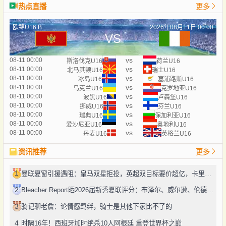
热点直播
更多
欧锦U16 B
2026年08月11日 00:00
VS
vs
08-11 00:00
斯洛伐克U16
荷兰U16
vs
08-11 00:00
北马其顿U16
瑞士U16
vs
08-11 00:00
冰岛U16
塞浦路斯U16
vs
08-11 00:00
乌克兰U16
克罗地亚U16
vs
08-11 00:00
波黑U16
卢森堡U16
vs
08-11 00:00
挪威U16
芬兰U16
vs
08-11 00:00
瑞典U16
保加利亚U16
vs
08-11 00:00
爱沙尼亚U16
奥地利U16
vs
08-11 00:00
丹麦U16
英格兰U16
资讯推荐
更多
1
曼联夏窗引援遇阻：皇马双星拒投，英超双目标要价超亿，卡里克转正路添堵？
2
Bleacher Report晒2026届新秀夏联评分：布泽尔、威尔逊、伦德博格摘A
3
骑记聊老詹：论情感羁绊，骑士是其他下家比不了的
4
时隔16年！西班牙加时绝杀10人阿根廷 重登世界杯之巅