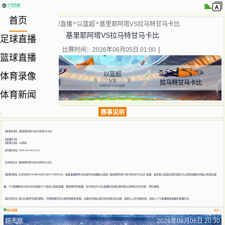
首页
当前位置:
首页
篮球直播
以篮超
基里耶阿塔VS拉马特甘马卡比
基里耶阿塔VS拉马特甘马卡比
足球直播
比赛时间：2026年06月05日 01:00
篮球直播
以篮超
体育录像
VS
0
0
基里耶阿塔
拉马特甘马卡比
06月05日 01:00
已结束
体育新闻
赛事说明
【赛事名称】
基里耶阿塔VS拉马特甘马卡比
【直播信号】
【赛事分类】
以篮超
【开赛时间】2026-06-05 01:00
【对阵双方】
基里耶阿塔VS拉马特甘马卡比
【赛事说明】北京时间2026年06月05日05 01时00分，蜘蛛直播网将为您准时在线播放以篮超【基里耶阿塔VS拉马特甘马卡比】直播，喜欢看以篮超比赛的朋友可以提前收藏本页面以免错过直
播。178直播网还为您在本页面索引了相关以篮超直播、基里耶阿塔直播、拉马特甘马卡比直播的近期比赛列表以及两队历史交锋、两队赛程。
【友好提示】部分比赛将在赛前更新，可能需要您在比赛前再刷新查看。如果本页面比赛已经过期已经过期，或者以上信号都无效，请进入178直播网查看最新直播信号。
热点直播
更多
越南联
2026年08月06日 20:30