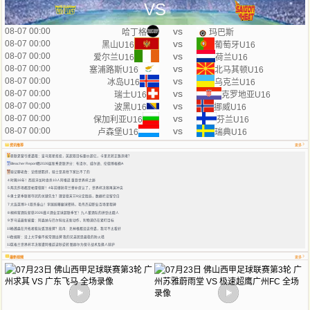
VS
vs
08-07 00:00
哈丁格
玛巴斯
vs
08-07 00:00
黑山U16
葡萄牙U16
vs
08-07 00:00
爱尔兰U16
荷兰U16
vs
08-07 00:00
塞浦路斯U16
北马其顿U16
vs
08-07 00:00
冰岛U16
乌克兰U16
vs
08-07 00:00
瑞士U16
克罗地亚U16
vs
08-07 00:00
波黑U16
挪威U16
vs
08-07 00:00
保加利亚U16
芬兰U16
vs
08-07 00:00
卢森堡U16
瑞典U16
资讯推荐
更多
1
曼联夏窗引援遇阻：皇马双星拒投，英超双目标要价超亿，卡里克转正路添堵？
2
Bleacher Report晒2026届新秀夏联评分：布泽尔、威尔逊、伦德博格摘A
3
骑记聊老詹：论情感羁绊，骑士是其他下家比不了的
4
时隔16年！西班牙加时绝杀10人阿根廷 重登世界杯之巅
5
两次炸场都是帕雷德斯！4年前爆射荷兰替补席认了，世界杯决赛再演冲突
6
勇士夏季联赛夺冠的关键先生？理查德末节8分定胜局，数据栏没留空白
7
大连英博3-1双杀泰山！李国旭曝赢球密码，毛伟杰迎职业百场里程碑
8
桐梓窖酒队斩获2026遵义酒业足球超联季军！九人董酒队的拼劲太戳人
9
罗马诺最新披露：阿森纳与巴尔科拉无新动作，利物浦仍在紧盯目标
10
杨瀚森在开拓者能玩弧顶发牌？段冉：克林根都没这待遇，我可不太看好
11
詹姆斯：没上大学偏不按常理出牌 我的兄弟团是最稳的防火墙
12
英格兰世界杯半决赛遭阿根廷读秒逆转 图赫尔为保守战术及换人辩护
最新视频
更多