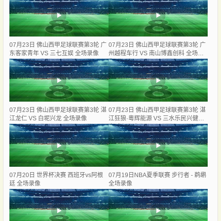
07月23日 佛山西甲足球联赛第3轮 广
07月23日 佛山西甲足球联赛第3轮 广
东客家青年 VS 三七互娱 全场录像
州越程车行 VS 南山博鑫创科 全场录
像
07月23日 佛山西甲足球联赛第3轮 湛
07月23日 佛山西甲足球联赛第3轮 湛
江龙仁 VS 白坭兴龙 全场录像
江狂狼·粵辉能源 VS 三水乐民兴健力
宝 全场录像
07月20日 世界杯决赛 西班牙vs阿根
07月19日NBA夏季联赛 步行者 - 鹈鹕
廷 全场录像
全场录像