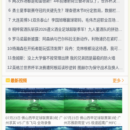
5
两次炸场都是帕雷德斯！4年前爆射荷兰替补席认了，世界杯决赛再演冲突
6
勇士夏季联赛夺冠的关键先生？理查德末节8分定胜局，数据栏没留空白
7
大连英博3-1双杀泰山！李国旭曝赢球密码，毛伟杰迎职业百场里程碑
8
桐梓窖酒队斩获2026遵义酒业足球超联季军！九人董酒队的拼劲太戳人
9
罗马诺最新披露：阿森纳与巴尔科拉无新动作，利物浦仍在紧盯目标
10
杨瀚森在开拓者能玩弧顶发牌？段冉：克林根都没这待遇，我可不太看好
11
詹姆斯：没上大学偏不按常理出牌 我的兄弟团是最稳的防火墙
12
英格兰世界杯半决赛遭阿根廷读秒逆转 图赫尔为保守战术及换人辩护
最新视频
更多
07月23日 佛山西甲足球联赛第3轮 广
07月23日 佛山西甲足球联赛第3轮 广
州求其 VS 广东飞马 全场录像
州苏雅蔚雨堂 VS 极速超鹰广州FC 全
场录像