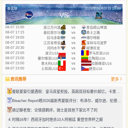
泰篮联
2026年08月07日 13:00
VS
vs
08-07 15:00
浙江方兴渡
青岛崂山啤酒
vs
08-07 17:15
泰拉菲尔马
勇士之路
vs
08-07 19:00
拉马多斯
博尔特斯
vs
08-07 19:30
江苏肯帝亚
深圳马可波罗
vs
08-07 20:30
河内水牛
岘港巨龙
vs
08-07 23:00
波兰U16
罗马尼亚U16
vs
08-07 23:00
塞尔维亚U16
立陶宛U16
vs
08-07 23:00
意大利U16
拉脱维亚U16
vs
08-07 23:00
土耳其U16
捷克U16
资讯推荐
更多
1
曼联夏窗引援遇阻：皇马双星拒投，英超双目标要价超亿，卡里克转正路添堵？
2
Bleacher Report晒2026届新秀夏联评分：布泽尔、威尔逊、伦德博格摘A
3
骑记聊老詹：论情感羁绊，骑士是其他下家比不了的
4
时隔16年！西班牙加时绝杀10人阿根廷 重登世界杯之巅