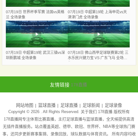
07月19日 世界杯季军赛 法国vs英格
07月19日 中超第19轮 上海申花vs天
兰 全场录像
津津门虎 全场录像
07月19日 中超第19轮 武汉三镇vs深
07月18日 佛山西甲足球联赛第2轮 三
圳新鹏城 全场录像
水乐民兴健力宝 VS 广东飞马 全场录
像
友情链接
178直播
网站地图
篮球直播
足球直播
足球新闻
足球录像
Copyright © 2026 . All Rights Reserved. 关于我们
178直播
版权所有
178直播网专注体育比赛直播，主打足球直播与篮球直播，全天候提供高清
无插件直播服务。站点覆盖英超、德甲、欧冠、世界杯、NBA等全球热门赛
事，还同步更新赛事集锦、录像回放、球队数据与体育资讯。 所有内容均收