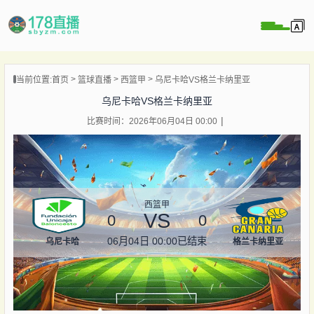
当前位置:
首页
篮球直播
西篮甲
乌尼卡哈VS格兰卡纳里亚
播
乌尼卡哈VS格兰卡纳里亚
播
比赛时间：2026年06月04日 00:00
像
闻
西篮甲
VS
0
0
06月04日 00:00
已结束
乌尼卡哈
格兰卡纳里亚