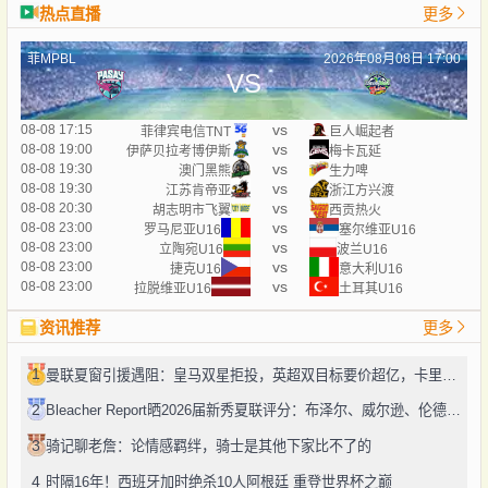
热点直播
更多
菲MPBL
2026年08月08日 17:00
VS
vs
08-08 17:15
菲律宾电信TNT
巨人崛起者
vs
08-08 19:00
伊萨贝拉考博伊斯
梅卡瓦延
vs
08-08 19:30
澳门黑熊
生力啤
vs
08-08 19:30
江苏肯帝亚
浙江方兴渡
vs
08-08 20:30
胡志明市飞翼
西贡热火
vs
08-08 23:00
罗马尼亚U16
塞尔维亚U16
vs
08-08 23:00
立陶宛U16
波兰U16
vs
08-08 23:00
捷克U16
意大利U16
vs
08-08 23:00
拉脱维亚U16
土耳其U16
资讯推荐
更多
1
曼联夏窗引援遇阻：皇马双星拒投，英超双目标要价超亿，卡里克转正路添堵？
2
Bleacher Report晒2026届新秀夏联评分：布泽尔、威尔逊、伦德博格摘A
3
骑记聊老詹：论情感羁绊，骑士是其他下家比不了的
4
时隔16年！西班牙加时绝杀10人阿根廷 重登世界杯之巅