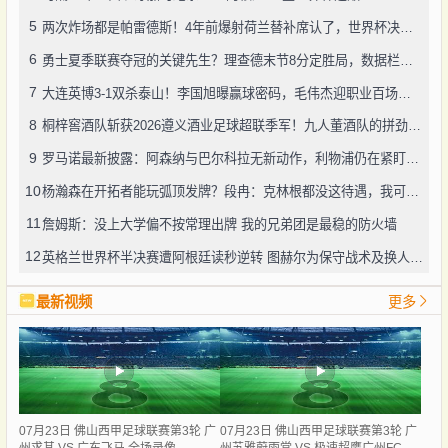
5
两次炸场都是帕雷德斯！4年前爆射荷兰替补席认了，世界杯决赛再演冲突
6
勇士夏季联赛夺冠的关键先生？理查德末节8分定胜局，数据栏没留空白
7
大连英博3-1双杀泰山！李国旭曝赢球密码，毛伟杰迎职业百场里程碑
8
桐梓窖酒队斩获2026遵义酒业足球超联季军！九人董酒队的拼劲太戳人
9
罗马诺最新披露：阿森纳与巴尔科拉无新动作，利物浦仍在紧盯目标
10
杨瀚森在开拓者能玩弧顶发牌？段冉：克林根都没这待遇，我可不太看好
11
詹姆斯：没上大学偏不按常理出牌 我的兄弟团是最稳的防火墙
12
英格兰世界杯半决赛遭阿根廷读秒逆转 图赫尔为保守战术及换人辩护
最新视频
更多
07月23日 佛山西甲足球联赛第3轮 广
07月23日 佛山西甲足球联赛第3轮 广