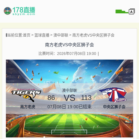
当前位置:
首页
篮球直播
澳中部联
南方老虎VS中央区狮子会
播
南方老虎VS中央区狮子会
播
比赛时间：2026年07月08日 19:00
像
闻
澳中部联
VS
86
113
07月08日 19:00
已结束
南方老虎
中央区狮子会