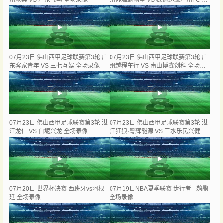
州求其 VS 广东飞马 全场录像
州苏雅蔚雨堂 VS 极速超鹰广州FC 全
场录像
07月23日 佛山西甲足球联赛第3轮 广
07月23日 佛山西甲足球联赛第3轮 广
东客家青年 VS 三七互娱 全场录像
州越程车行 VS 南山博鑫创科 全场录
像
07月23日 佛山西甲足球联赛第3轮 湛
07月23日 佛山西甲足球联赛第3轮 湛
江龙仁 VS 白坭兴龙 全场录像
江狂狼·粵辉能源 VS 三水乐民兴健力
宝 全场录像
07月20日 世界杯决赛 西班牙vs阿根
07月19日NBA夏季联赛 步行者 - 鹈鹕
廷 全场录像
全场录像