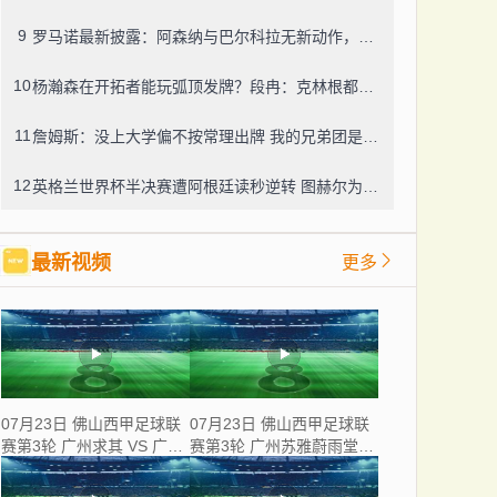
9
罗马诺最新披露：阿森纳与巴尔科拉无新动作，利物浦仍在紧盯目标
10
杨瀚森在开拓者能玩弧顶发牌？段冉：克林根都没这待遇，我可不太看好
11
詹姆斯：没上大学偏不按常理出牌 我的兄弟团是最稳的防火墙
12
英格兰世界杯半决赛遭阿根廷读秒逆转 图赫尔为保守战术及换人辩护
最新视频
更多
07月23日 佛山西甲足球联
07月23日 佛山西甲足球联
赛第3轮 广州求其 VS 广东
赛第3轮 广州苏雅蔚雨堂
飞马 全场录像
VS 极速超鹰广州FC 全场
录像