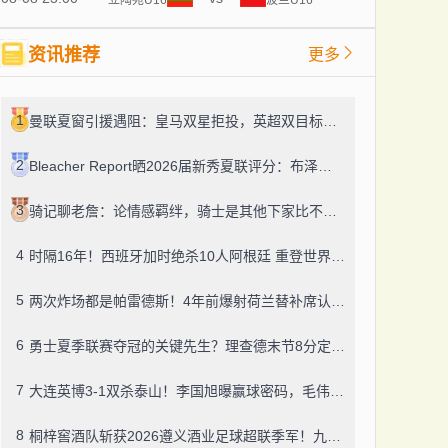
资讯推荐
更多
1
曼联夏窗引援遇阻：皇马双星拒投，英超双目标要价超亿，卡里克转正路添堵？
2
Bleacher Report晒2026届新秀夏联评分：布泽尔、威尔逊、伦德博格摘A
3
骑记聊老詹：论情感羁绊，骑士是其他下家比不了的
4
时隔16年！西班牙加时绝杀10人阿根廷 重登世界杯之巅
5
两次炸场都是帕雷德斯！4年前爆射荷兰替补席认了，世界杯决赛再演冲突
6
勇士夏季联赛夺冠的关键先生？理查德末节8分定胜局，数据栏没留空白
7
大连英博3-1双杀泰山！李国旭曝赢球密码，毛伟杰迎职业百场里程碑
8
桐梓窖酒队斩获2026遵义酒业足球超联季军！九人董酒队的拼劲太戳人