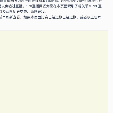
分，蜘蛛直播网将为您准时在线播放菲MPBL【宿务精英VS巴伦苏埃拉经
以免错过直播。178直播网还为您在本页面索引了相关菲MPBL直
以及两队历史交锋、两队赛程。
前再刷新查看。如果本页面比赛已经过期已经过期，或者以上信号