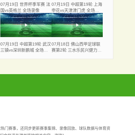
07月19日 世界杯季军赛 法
07月19日 中超第19轮 上海
国vs英格兰 全场录像
申花vs天津津门虎 全场录
像
07月19日 中超第19轮 武汉
07月18日 佛山西甲足球联
三镇vs深圳新鹏城 全场录
赛第2轮 三水乐民兴健力宝
像
VS 广东飞马 全场录像
球热门赛事，还同步更新赛事集锦、录像回放、球队数据与体育资