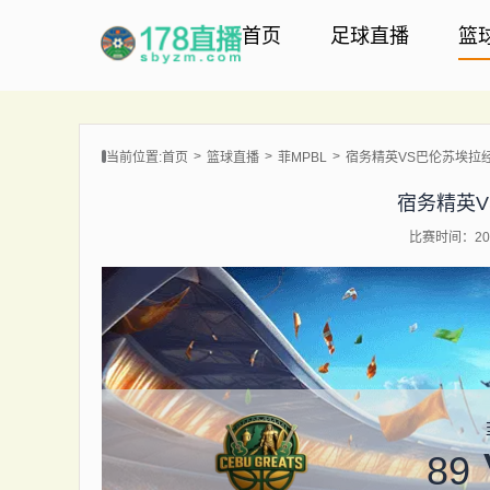
首页
足球直播
篮
当前位置:
首页
篮球直播
菲MPBL
宿务精英VS巴伦苏埃拉
宿务精英
比赛时间：202
89