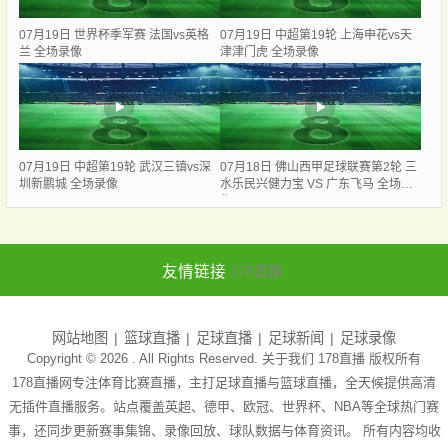
07月19日 世界杯季军赛 法国vs英格
07月19日 中超第19轮 上海申花vs天
兰 全场录像
津津门虎 全场录像
07月19日 中超第19轮 武汉三镇vs深
07月18日 佛山西甲足球联赛第2轮 三
圳新鹏城 全场录像
水乐民兴健力宝 VS 广东飞马 全场录
像
友情链接
178直播
网站地图
篮球直播
足球直播
足球新闻
足球录像
Copyright © 2026 . All Rights Reserved. 关于我们
178直播
版权所有
178直播网专注体育比赛直播，主打足球直播与篮球直播，全天候提供高清
无插件直播服务。站点覆盖英超、德甲、欧冠、世界杯、NBA等全球热门赛
事，还同步更新赛事集锦、录像回放、球队数据与体育资讯。 所有内容均收