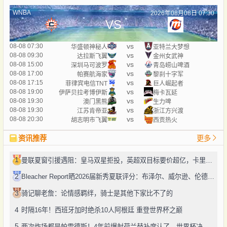
WNBA
2026年08月08日 07:30
VS
vs
08-08 07:30
华盛顿神秘人
亚特兰大梦想
vs
08-08 09:30
达拉斯飞翼
金州女武神
vs
08-08 15:00
深圳马可波罗
青岛崂山啤酒
vs
08-08 17:00
帕赛航海家
黎刹十字军
vs
08-08 17:15
菲律宾电信TNT
巨人崛起者
vs
08-08 19:00
伊萨贝拉考博伊斯
梅卡瓦延
vs
08-08 19:30
澳门黑熊
生力啤
vs
08-08 19:30
江苏肯帝亚
浙江方兴渡
vs
08-08 20:30
胡志明市飞翼
西贡热火
资讯推荐
更多
1
曼联夏窗引援遇阻：皇马双星拒投，英超双目标要价超亿，卡里克转正路添堵？
2
Bleacher Report晒2026届新秀夏联评分：布泽尔、威尔逊、伦德博格摘A
3
骑记聊老詹：论情感羁绊，骑士是其他下家比不了的
4
时隔16年！西班牙加时绝杀10人阿根廷 重登世界杯之巅
5
两次炸场都是帕雷德斯！4年前爆射荷兰替补席认了，世界杯决赛再演冲突