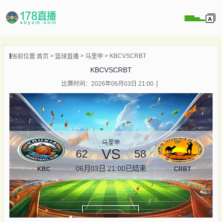
KBCVSCRBT
当前位置:
首页
篮球直播
马里甲
播
KBCVSCRBT
播
比赛时间：2026年06月03日 21:00
像
闻
马里甲
VS
62
58
06月03日 21:00
已结束
KBC
CRBT