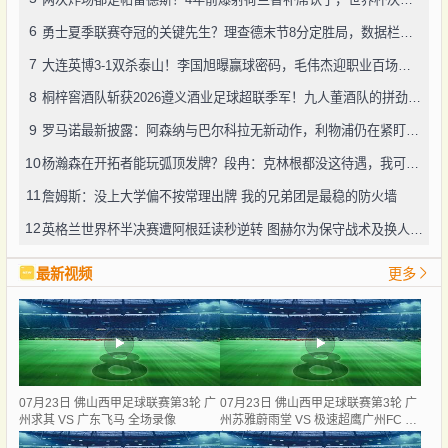
6
勇士夏季联赛夺冠的关键先生？理查德末节8分定胜局，数据栏没留空白
7
大连英博3-1双杀泰山！李国旭曝赢球密码，毛伟杰迎职业百场里程碑
8
桐梓窖酒队斩获2026遵义酒业足球超联季军！九人董酒队的拼劲太戳人
9
罗马诺最新披露：阿森纳与巴尔科拉无新动作，利物浦仍在紧盯目标
10
杨瀚森在开拓者能玩弧顶发牌？段冉：克林根都没这待遇，我可不太看好
11
詹姆斯：没上大学偏不按常理出牌 我的兄弟团是最稳的防火墙
12
英格兰世界杯半决赛遭阿根廷读秒逆转 图赫尔为保守战术及换人辩护
最新视频
更多
07月23日 佛山西甲足球联赛第3轮 广
07月23日 佛山西甲足球联赛第3轮 广
州求其 VS 广东飞马 全场录像
州苏雅蔚雨堂 VS 极速超鹰广州FC 全
场录像