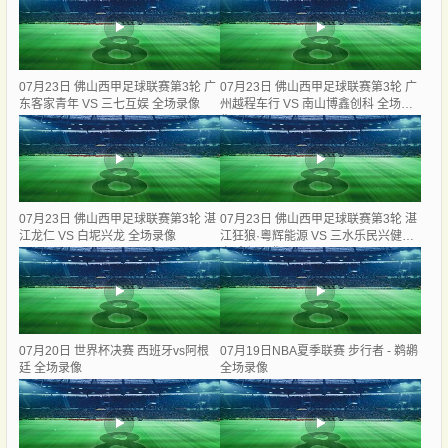
07月23日 佛山西甲足球联赛第3轮 广
07月23日 佛山西甲足球联赛第3轮 广
东客家青年 VS 三七互娱 全场录像
州越程车行 VS 南山博鑫创科 全场录
像
07月23日 佛山西甲足球联赛第3轮 湛
07月23日 佛山西甲足球联赛第3轮 湛
江龙仁 VS 白坭兴龙 全场录像
江狂狼·粵辉能源 VS 三水乐民兴健力
宝 全场录像
07月20日 世界杯决赛 西班牙vs阿根
07月19日NBA夏季联赛 步行者 - 鹈鹕
廷 全场录像
全场录像