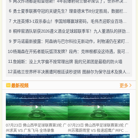
5
两次炸场都是帕雷德斯！4年前爆射荷兰替补席认了，世界杯决赛再演冲突
6
勇士夏季联赛夺冠的关键先生？理查德末节8分定胜局，数据栏没留空白
7
大连英博3-1双杀泰山！李国旭曝赢球密码，毛伟杰迎职业百场里程碑
8
桐梓窖酒队斩获2026遵义酒业足球超联季军！九人董酒队的拼劲太戳人
9
罗马诺最新披露：阿森纳与巴尔科拉无新动作，利物浦仍在紧盯目标
10
杨瀚森在开拓者能玩弧顶发牌？段冉：克林根都没这待遇，我可不太看好
11
詹姆斯：没上大学偏不按常理出牌 我的兄弟团是最稳的防火墙
12
英格兰世界杯半决赛遭阿根廷读秒逆转 图赫尔为保守战术及换人辩护
最新视频
更多
07月23日 佛山西甲足球联赛第3轮 广
07月23日 佛山西甲足球联赛第3轮 广
州求其 VS 广东飞马 全场录像
州苏雅蔚雨堂 VS 极速超鹰广州FC 全
场录像