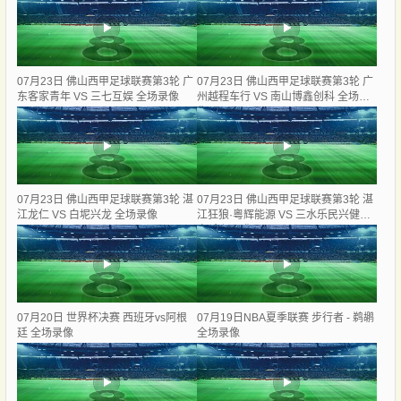
07月23日 佛山西甲足球联赛第3轮 广
07月23日 佛山西甲足球联赛第3轮 广
东客家青年 VS 三七互娱 全场录像
州越程车行 VS 南山博鑫创科 全场录
像
07月23日 佛山西甲足球联赛第3轮 湛
07月23日 佛山西甲足球联赛第3轮 湛
江龙仁 VS 白坭兴龙 全场录像
江狂狼·粵辉能源 VS 三水乐民兴健力
宝 全场录像
07月20日 世界杯决赛 西班牙vs阿根
07月19日NBA夏季联赛 步行者 - 鹈鹕
廷 全场录像
全场录像