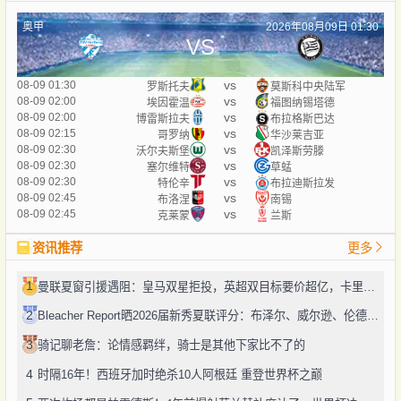
奥甲
2026年08月09日 01:30
VS
vs
08-09 01:30
罗斯托夫
莫斯科中央陆军
vs
08-09 02:00
埃因霍温
福图纳锡塔德
vs
08-09 02:00
博雷斯拉夫
布拉格斯巴达
vs
08-09 02:15
哥罗纳
华沙莱吉亚
vs
08-09 02:30
沃尔夫斯堡
凯泽斯劳滕
vs
08-09 02:30
塞尔维特
草蜢
vs
08-09 02:30
特伦辛
布拉迪斯拉发
vs
08-09 02:45
布洛涅
南锡
vs
08-09 02:45
克莱蒙
兰斯
资讯推荐
更多
1
曼联夏窗引援遇阻：皇马双星拒投，英超双目标要价超亿，卡里克转正路添堵？
2
Bleacher Report晒2026届新秀夏联评分：布泽尔、威尔逊、伦德博格摘A
3
骑记聊老詹：论情感羁绊，骑士是其他下家比不了的
4
时隔16年！西班牙加时绝杀10人阿根廷 重登世界杯之巅