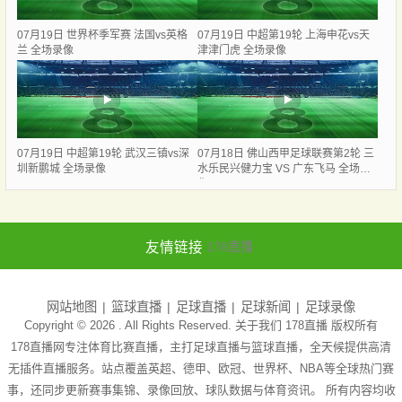
07月19日 世界杯季军赛 法国vs英格
07月19日 中超第19轮 上海申花vs天
兰 全场录像
津津门虎 全场录像
07月19日 中超第19轮 武汉三镇vs深
07月18日 佛山西甲足球联赛第2轮 三
圳新鹏城 全场录像
水乐民兴健力宝 VS 广东飞马 全场录
像
友情链接
178直播
网站地图
篮球直播
足球直播
足球新闻
足球录像
Copyright © 2026 . All Rights Reserved. 关于我们
178直播
版权所有
178直播网专注体育比赛直播，主打足球直播与篮球直播，全天候提供高清
无插件直播服务。站点覆盖英超、德甲、欧冠、世界杯、NBA等全球热门赛
事，还同步更新赛事集锦、录像回放、球队数据与体育资讯。 所有内容均收