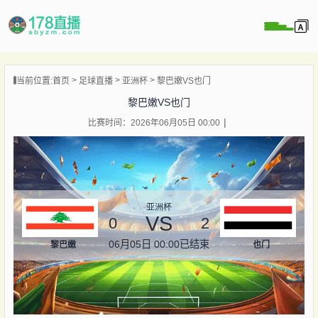
当前位置:
首页
足球直播
亚洲杯
黎巴嫩VS也门
播
黎巴嫩VS也门
播
比赛时间：2026年06月05日 00:00
像
闻
亚洲杯
VS
0
2
06月05日 00:00
已结束
黎巴嫩
也门