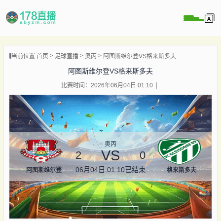
当前位置:
首页
足球直播
奥丙
阿图斯维尔登VS格来斯多夫
播
阿图斯维尔登VS格来斯多夫
播
比赛时间：2026年06月04日 01:10
像
闻
奥丙
VS
2
0
06月04日 01:10
已结束
阿图斯维尔登
格来斯多夫