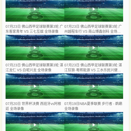
07月23日 佛山西甲足球联赛第3轮 广
07月23日 佛山西甲足球联赛第3轮 广
东客家青年 VS 三七互娱 全场录像
州越程车行 VS 南山博鑫创科 全场录
像
07月23日 佛山西甲足球联赛第3轮 湛
07月23日 佛山西甲足球联赛第3轮 湛
江龙仁 VS 白坭兴龙 全场录像
江狂狼·粵辉能源 VS 三水乐民兴健力
宝 全场录像
07月20日 世界杯决赛 西班牙vs阿根
07月19日NBA夏季联赛 步行者 - 鹈鹕
廷 全场录像
全场录像