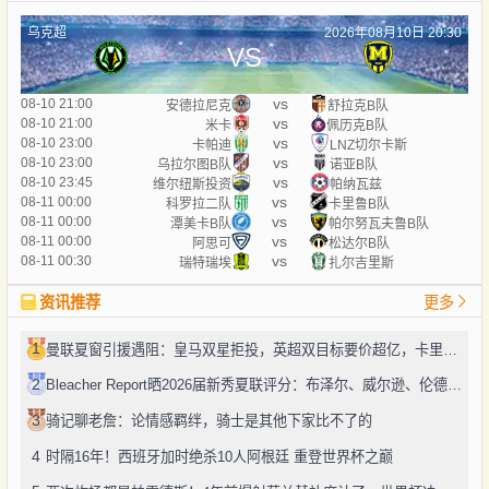
乌克超
2026年08月10日 20:30
VS
vs
08-10 21:00
安德拉尼克
舒拉克B队
vs
08-10 21:00
米卡
佩历克B队
vs
08-10 23:00
卡帕迪
LNZ切尔卡斯
vs
08-10 23:00
乌拉尔图B队
诺亚B队
vs
08-10 23:45
维尔纽斯投资
帕纳瓦兹
vs
08-11 00:00
科罗拉二队
卡里鲁B队
vs
08-11 00:00
潭美卡B队
帕尔努瓦夫鲁B队
vs
08-11 00:00
阿思可
松达尔B队
vs
08-11 00:30
瑞特瑞埃
扎尔吉里斯
资讯推荐
更多
1
曼联夏窗引援遇阻：皇马双星拒投，英超双目标要价超亿，卡里克转正路添堵？
2
Bleacher Report晒2026届新秀夏联评分：布泽尔、威尔逊、伦德博格摘A
3
骑记聊老詹：论情感羁绊，骑士是其他下家比不了的
4
时隔16年！西班牙加时绝杀10人阿根廷 重登世界杯之巅