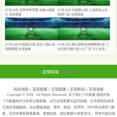
07月19日 世界杯季军赛 法国vs英格
07月19日 中超第19轮 上海申花vs天
兰 全场录像
津津门虎 全场录像
07月19日 中超第19轮 武汉三镇vs深
07月18日 佛山西甲足球联赛第2轮 三
圳新鹏城 全场录像
水乐民兴健力宝 VS 广东飞马 全场录
像
友情链接
178直播
网站地图
篮球直播
足球直播
足球新闻
足球录像
Copyright © 2026 . All Rights Reserved. 关于我们
178直播
版权所有
178直播网专注体育比赛直播，主打足球直播与篮球直播，全天候提供高清
无插件直播服务。站点覆盖英超、德甲、欧冠、世界杯、NBA等全球热门赛
事，还同步更新赛事集锦、录像回放、球队数据与体育资讯。 所有内容均收