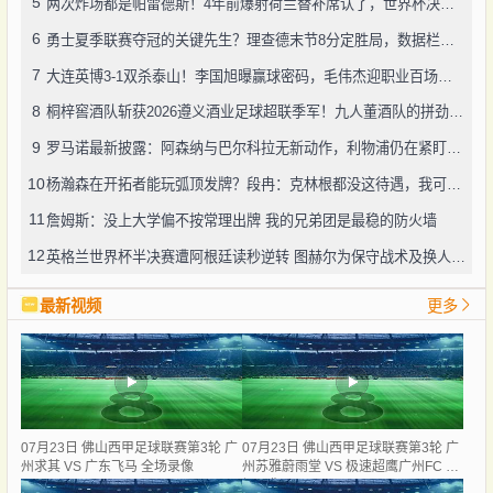
5
两次炸场都是帕雷德斯！4年前爆射荷兰替补席认了，世界杯决赛再演冲突
6
勇士夏季联赛夺冠的关键先生？理查德末节8分定胜局，数据栏没留空白
7
大连英博3-1双杀泰山！李国旭曝赢球密码，毛伟杰迎职业百场里程碑
8
桐梓窖酒队斩获2026遵义酒业足球超联季军！九人董酒队的拼劲太戳人
9
罗马诺最新披露：阿森纳与巴尔科拉无新动作，利物浦仍在紧盯目标
10
杨瀚森在开拓者能玩弧顶发牌？段冉：克林根都没这待遇，我可不太看好
11
詹姆斯：没上大学偏不按常理出牌 我的兄弟团是最稳的防火墙
12
英格兰世界杯半决赛遭阿根廷读秒逆转 图赫尔为保守战术及换人辩护
最新视频
更多
07月23日 佛山西甲足球联赛第3轮 广
07月23日 佛山西甲足球联赛第3轮 广
州求其 VS 广东飞马 全场录像
州苏雅蔚雨堂 VS 极速超鹰广州FC 全
场录像