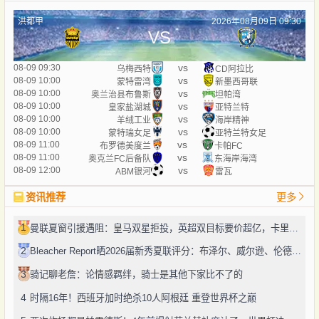
洪都甲
2026年08月09日 09:30
VS
vs
08-09 09:30
乌梅西特
CD阿拉比
vs
08-09 10:00
蒙特雷湾
新墨西哥联
vs
08-09 10:00
奥兰治县布鲁斯
坦帕湾
vs
08-09 10:00
皇家盐湖城
亚特兰特
vs
08-09 10:00
羊绒工业
海岸精神
vs
08-09 10:00
蒙特瑞女足
亚特兰特女足
vs
08-09 11:00
布罗德美度兰
卡帕FC
vs
08-09 11:00
奥克兰FC后备队
东海岸海湾
vs
08-09 12:00
ABM银河
雷瓦
资讯推荐
更多
1
曼联夏窗引援遇阻：皇马双星拒投，英超双目标要价超亿，卡里克转正路添堵？
2
Bleacher Report晒2026届新秀夏联评分：布泽尔、威尔逊、伦德博格摘A
3
骑记聊老詹：论情感羁绊，骑士是其他下家比不了的
4
时隔16年！西班牙加时绝杀10人阿根廷 重登世界杯之巅