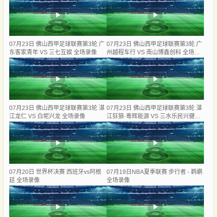
07月23日 佛山西甲足球联赛第3轮 广
07月23日 佛山西甲足球联赛第3轮 广
东客家青年 VS 三七互娱 全场录像
州越程车行 VS 南山博鑫创科 全场录
像
07月23日 佛山西甲足球联赛第3轮 湛
07月23日 佛山西甲足球联赛第3轮 湛
江龙仁 VS 白坭兴龙 全场录像
江狂狼·粵辉能源 VS 三水乐民兴健力
宝 全场录像
07月20日 世界杯决赛 西班牙vs阿根
07月19日NBA夏季联赛 步行者 - 鹈鹕
廷 全场录像
全场录像