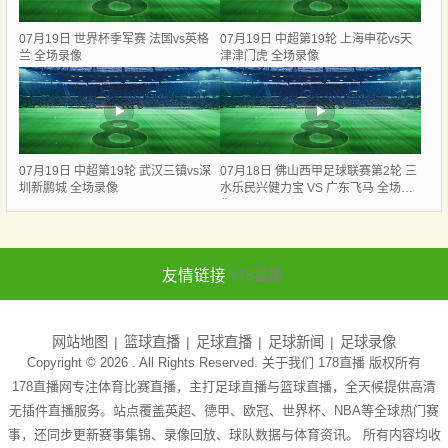
07月19日 世界杯季军赛 法国vs英格
07月19日 中超第19轮 上海申花vs天
兰 全场录像
津津门虎 全场录像
07月19日 中超第19轮 武汉三镇vs深
07月18日 佛山西甲足球联赛第2轮 三
圳新鹏城 全场录像
水乐民兴健力宝 VS 广东飞马 全场录
像
友情链接
178直播
网站地图
篮球直播
足球直播
足球新闻
足球录像
Copyright © 2026 . All Rights Reserved. 关于我们
178直播
版权所有
178直播网专注体育比赛直播，主打足球直播与篮球直播，全天候提供高清
无插件直播服务。站点覆盖英超、德甲、欧冠、世界杯、NBA等全球热门赛
事，还同步更新赛事集锦、录像回放、球队数据与体育资讯。 所有内容均收