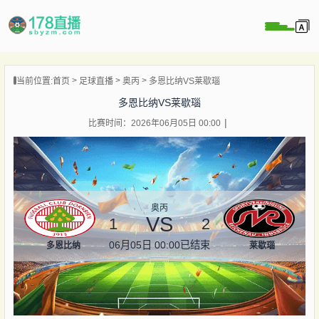
当前位置:
首页
足球直播
奥丙
多恩比纳VS莱歇瑙
播
多恩比纳VS莱歇瑙
播
比赛时间：2026年06月05日 00:00
像
闻
奥丙
VS
1
2
06月05日 00:00
已结束
多恩比纳
莱歇瑙