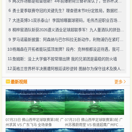
5
两次炸场都是帕雷德斯！4年前爆射荷兰替补席认了，世界杯决赛再演冲突
6
勇士夏季联赛夺冠的关键先生？理查德末节8分定胜局，数据栏没留空白
7
大连英博3-1双杀泰山！李国旭曝赢球密码，毛伟杰迎职业百场里程碑
8
桐梓窖酒队斩获2026遵义酒业足球超联季军！九人董酒队的拼劲太戳人
9
罗马诺最新披露：阿森纳与巴尔科拉无新动作，利物浦仍在紧盯目标
10
杨瀚森在开拓者能玩弧顶发牌？段冉：克林根都没这待遇，我可不太看好
11
詹姆斯：没上大学偏不按常理出牌 我的兄弟团是最稳的防火墙
12
英格兰世界杯半决赛遭阿根廷读秒逆转 图赫尔为保守战术及换人辩护
最新视频
更多
07月23日 佛山西甲足球联赛第3轮 广
07月23日 佛山西甲足球联赛第3轮 广
州求其 VS 广东飞马 全场录像
州苏雅蔚雨堂 VS 极速超鹰广州FC 全
场录像