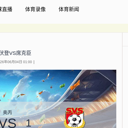
球直播
体育录像
体育新闻
伏登VS席克臣
6年06月04日 01:00
奥丙
VS
1