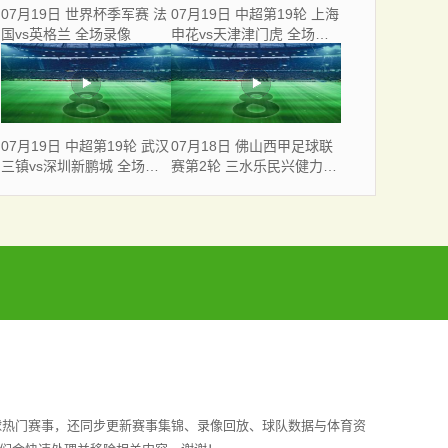
07月19日 世界杯季军赛 法
07月19日 中超第19轮 上海
国vs英格兰 全场录像
申花vs天津津门虎 全场录
像
07月19日 中超第19轮 武汉
07月18日 佛山西甲足球联
三镇vs深圳新鹏城 全场录
赛第2轮 三水乐民兴健力宝
像
VS 广东飞马 全场录像
球热门赛事，还同步更新赛事集锦、录像回放、球队数据与体育资