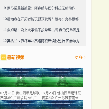
9
罗马诺最新披露：阿森纳与巴尔科拉无新动作，利物浦仍在紧盯目标
10
杨瀚森在开拓者能玩弧顶发牌？段冉：克林根都没这待遇，我可不太看好
11
詹姆斯：没上大学偏不按常理出牌 我的兄弟团是最稳的防火墙
12
英格兰世界杯半决赛遭阿根廷读秒逆转 图赫尔为保守战术及换人辩护
最新视频
更多
07月23日 佛山西甲足球联
07月23日 佛山西甲足球联
赛第3轮 广州求其 VS 广东
赛第3轮 广州苏雅蔚雨堂
飞马 全场录像
VS 极速超鹰广州FC 全场
录像