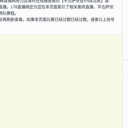
0分，蜘蛛直播网将为您准时在线播放奥丙【平古萨伏登VS席克臣】直
直播。178直播网还为您在本页面索引了相关奥丙直播、平古萨伏
两队赛程。
前再刷新查看。如果本页面比赛已经过期已经过期，或者以上信号