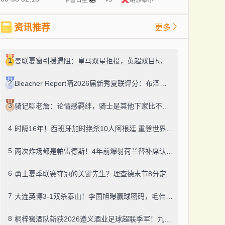
资讯推荐
更多
1
曼联夏窗引援遇阻：皇马双星拒投，英超双目标要价超亿，卡里克转正路添堵？
2
Bleacher Report晒2026届新秀夏联评分：布泽尔、威尔逊、伦德博格摘A
3
骑记聊老詹：论情感羁绊，骑士是其他下家比不了的
4
时隔16年！西班牙加时绝杀10人阿根廷 重登世界杯之巅
5
两次炸场都是帕雷德斯！4年前爆射荷兰替补席认了，世界杯决赛再演冲突
6
勇士夏季联赛夺冠的关键先生？理查德末节8分定胜局，数据栏没留空白
7
大连英博3-1双杀泰山！李国旭曝赢球密码，毛伟杰迎职业百场里程碑
8
桐梓窖酒队斩获2026遵义酒业足球超联季军！九人董酒队的拼劲太戳人