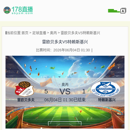
当前位置:
首页
足球直播
奥丙
雷欧贝多夫VS特赖斯基兴
播
雷欧贝多夫VS特赖斯基兴
播
比赛时间：2026年06月04日 01:30
像
闻
奥丙
VS
5
1
06月04日 01:30
已结束
雷欧贝多夫
特赖斯基兴