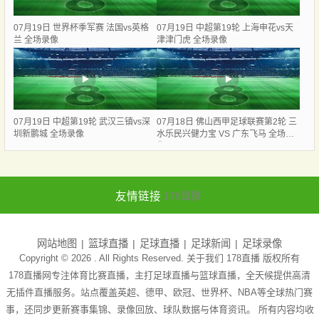
07月19日 世界杯季军赛 法国vs英格
07月19日 中超第19轮 上海申花vs天
兰 全场录像
津津门虎 全场录像
07月19日 中超第19轮 武汉三镇vs深
07月18日 佛山西甲足球联赛第2轮 三
圳新鹏城 全场录像
水乐民兴健力宝 VS 广东飞马 全场录
像
友情链接
178直播
网站地图
篮球直播
足球直播
足球新闻
足球录像
Copyright © 2026 . All Rights Reserved. 关于我们
178直播
版权所有
178直播网专注体育比赛直播，主打足球直播与篮球直播，全天候提供高清
无插件直播服务。站点覆盖英超、德甲、欧冠、世界杯、NBA等全球热门赛
事，还同步更新赛事集锦、录像回放、球队数据与体育资讯。 所有内容均收