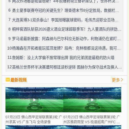
5
两次炸场都是帕雷德斯！4年前爆射荷兰替补席认了，世界杯决赛再演冲突
6
勇士夏季联赛夺冠的关键先生？理查德末节8分定胜局，数据栏没留空白
7
大连英博3-1双杀泰山！李国旭曝赢球密码，毛伟杰迎职业百场里程碑
8
桐梓窖酒队斩获2026遵义酒业足球超联季军！九人董酒队的拼劲太戳人
9
罗马诺最新披露：阿森纳与巴尔科拉无新动作，利物浦仍在紧盯目标
10
杨瀚森在开拓者能玩弧顶发牌？段冉：克林根都没这待遇，我可不太看好
11
詹姆斯：没上大学偏不按常理出牌 我的兄弟团是最稳的防火墙
12
英格兰世界杯半决赛遭阿根廷读秒逆转 图赫尔为保守战术及换人辩护
最新视频
更多
07月23日 佛山西甲足球联赛第3轮 广
07月23日 佛山西甲足球联赛第3轮 广
州求其 VS 广东飞马 全场录像
州苏雅蔚雨堂 VS 极速超鹰广州FC 全
场录像