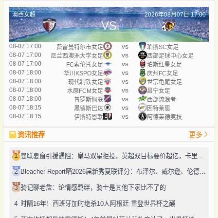
澳西女超
2026年08月07日 17:00
VS
vs
08-07 17:00
费雷曼特尔市女足
珀斯SC女足
vs
08-07 17:00
尼兰西澳洲大学女足
西部足球中心女足
vs
08-07 17:00
FC索伦托女足
珀斯红星女足
vs
08-07 18:00
华川KSPO女足
庆州FC女足
vs
08-07 18:00
现代制铁女足
世宗龟尾女足
vs
08-07 18:00
水原FCM女足
昌宁女足
vs
08-07 18:00
普罗斯佩联
西部流浪者
vs
08-07 18:15
黑镇斯巴达
因特莱恩
vs
08-07 18:15
伊斯特恩联
阿德莱德竞技
资讯推荐
更多
1
曼联夏窗引援遇阻：皇马双星拒投，英超双目标要价超亿，卡里克转正路添堵？
2
Bleacher Report晒2026届新秀夏联评分：布泽尔、威尔逊、伦德博格摘A
3
骑记聊老詹：论情感羁绊，骑士是其他下家比不了的
4
时隔16年！西班牙加时绝杀10人阿根廷 重登世界杯之巅