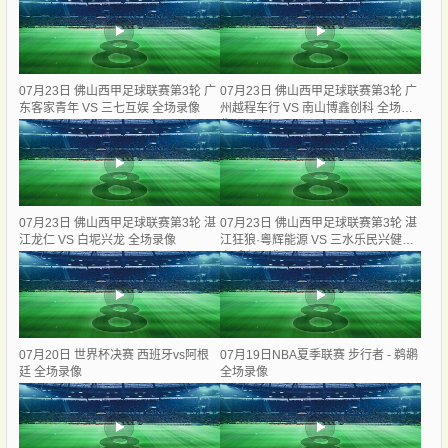
07月23日 佛山西甲足球联赛第3轮 广
07月23日 佛山西甲足球联赛第3轮 广
东客家青年 VS 三七互娱 全场录像
州越程车行 VS 南山博鑫创科 全场录
像
07月23日 佛山西甲足球联赛第3轮 湛
07月23日 佛山西甲足球联赛第3轮 湛
江龙仁 VS 白坭兴龙 全场录像
江狂狼·粵辉能源 VS 三水乐民兴健力
宝 全场录像
07月20日 世界杯决赛 西班牙vs阿根
07月19日NBA夏季联赛 步行者 - 鹈鹕
廷 全场录像
全场录像