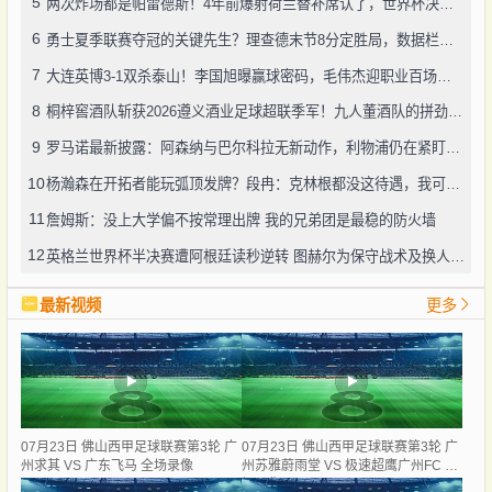
5
两次炸场都是帕雷德斯！4年前爆射荷兰替补席认了，世界杯决赛再演冲突
6
勇士夏季联赛夺冠的关键先生？理查德末节8分定胜局，数据栏没留空白
7
大连英博3-1双杀泰山！李国旭曝赢球密码，毛伟杰迎职业百场里程碑
8
桐梓窖酒队斩获2026遵义酒业足球超联季军！九人董酒队的拼劲太戳人
9
罗马诺最新披露：阿森纳与巴尔科拉无新动作，利物浦仍在紧盯目标
10
杨瀚森在开拓者能玩弧顶发牌？段冉：克林根都没这待遇，我可不太看好
11
詹姆斯：没上大学偏不按常理出牌 我的兄弟团是最稳的防火墙
12
英格兰世界杯半决赛遭阿根廷读秒逆转 图赫尔为保守战术及换人辩护
最新视频
更多
07月23日 佛山西甲足球联赛第3轮 广
07月23日 佛山西甲足球联赛第3轮 广
州求其 VS 广东飞马 全场录像
州苏雅蔚雨堂 VS 极速超鹰广州FC 全
场录像