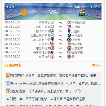
英联杯
2026年08月06日 20:00
VS
vs
08-06 21:00
阿里萨纳
哈德瑞马特
vs
08-06 21:00
海拉尔荷达
史兰姆
vs
08-06 21:00
穆卡拉体育
沃达特
vs
08-06 21:00
女王公园巡游者
米尔沃尔
vs
08-06 22:00
AFC温布尔登
纽波特
vs
08-06 22:00
巴恩斯利
维冈竞技
vs
08-06 22:00
布里斯托城
沃尔索尔
vs
08-06 22:00
布里斯托流浪
彼得堡联
vs
08-06 22:00
布罗姆利
雷丁
资讯推荐
更多
1
曼联夏窗引援遇阻：皇马双星拒投，英超双目标要价超亿，卡里克转正路添堵？
2
Bleacher Report晒2026届新秀夏联评分：布泽尔、威尔逊、伦德博格摘A
3
骑记聊老詹：论情感羁绊，骑士是其他下家比不了的
4
时隔16年！西班牙加时绝杀10人阿根廷 重登世界杯之巅