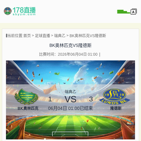
当前位置:
首页
足球直播
瑞典乙
BK奥林匹克VS隆德斯
播
BK奥林匹克VS隆德斯
播
比赛时间：2026年06月04日 01:00
像
闻
瑞典乙
VS
1
3
06月04日 01:00
已结束
BK奥林匹克
隆德斯