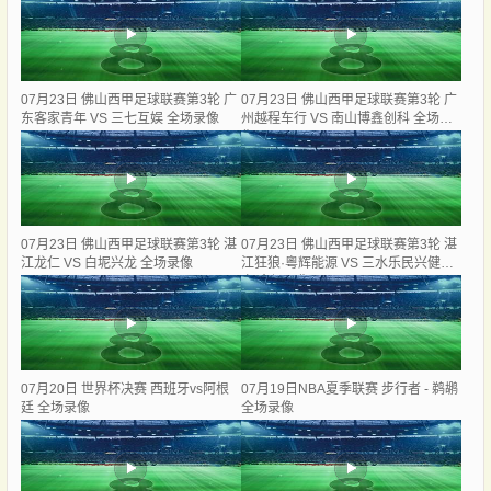
07月23日 佛山西甲足球联赛第3轮 广
07月23日 佛山西甲足球联赛第3轮 广
东客家青年 VS 三七互娱 全场录像
州越程车行 VS 南山博鑫创科 全场录
像
07月23日 佛山西甲足球联赛第3轮 湛
07月23日 佛山西甲足球联赛第3轮 湛
江龙仁 VS 白坭兴龙 全场录像
江狂狼·粵辉能源 VS 三水乐民兴健力
宝 全场录像
07月20日 世界杯决赛 西班牙vs阿根
07月19日NBA夏季联赛 步行者 - 鹈鹕
廷 全场录像
全场录像