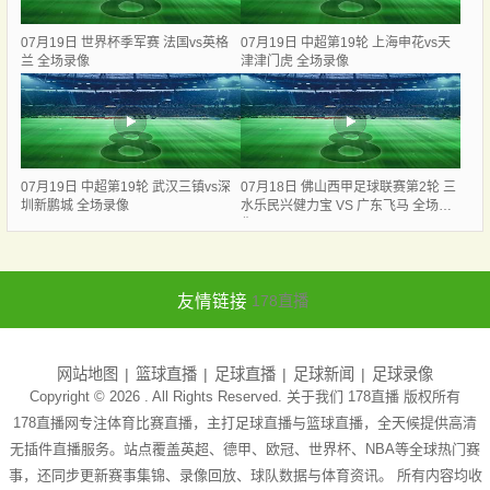
07月19日 世界杯季军赛 法国vs英格
07月19日 中超第19轮 上海申花vs天
兰 全场录像
津津门虎 全场录像
07月19日 中超第19轮 武汉三镇vs深
07月18日 佛山西甲足球联赛第2轮 三
圳新鹏城 全场录像
水乐民兴健力宝 VS 广东飞马 全场录
像
友情链接
178直播
网站地图
篮球直播
足球直播
足球新闻
足球录像
Copyright © 2026 . All Rights Reserved. 关于我们
178直播
版权所有
178直播网专注体育比赛直播，主打足球直播与篮球直播，全天候提供高清
无插件直播服务。站点覆盖英超、德甲、欧冠、世界杯、NBA等全球热门赛
事，还同步更新赛事集锦、录像回放、球队数据与体育资讯。 所有内容均收