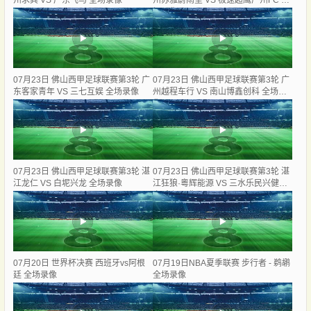
州求其 VS 广东飞马 全场录像
州苏雅蔚雨堂 VS 极速超鹰广州FC 全
场录像
07月23日 佛山西甲足球联赛第3轮 广
07月23日 佛山西甲足球联赛第3轮 广
东客家青年 VS 三七互娱 全场录像
州越程车行 VS 南山博鑫创科 全场录
像
07月23日 佛山西甲足球联赛第3轮 湛
07月23日 佛山西甲足球联赛第3轮 湛
江龙仁 VS 白坭兴龙 全场录像
江狂狼·粵辉能源 VS 三水乐民兴健力
宝 全场录像
07月20日 世界杯决赛 西班牙vs阿根
07月19日NBA夏季联赛 步行者 - 鹈鹕
廷 全场录像
全场录像