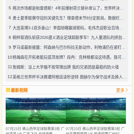
5
两次炸场都是帕雷德斯！4年前爆射荷兰替补席认了，世界杯决赛再演冲突
6
勇士夏季联赛夺冠的关键先生？理查德末节8分定胜局，数据栏没留空白
7
大连英博3-1双杀泰山！李国旭曝赢球密码，毛伟杰迎职业百场里程碑
8
桐梓窖酒队斩获2026遵义酒业足球超联季军！九人董酒队的拼劲太戳人
9
罗马诺最新披露：阿森纳与巴尔科拉无新动作，利物浦仍在紧盯目标
10
杨瀚森在开拓者能玩弧顶发牌？段冉：克林根都没这待遇，我可不太看好
11
詹姆斯：没上大学偏不按常理出牌 我的兄弟团是最稳的防火墙
12
英格兰世界杯半决赛遭阿根廷读秒逆转 图赫尔为保守战术及换人辩护
最新视频
更多
07月23日 佛山西甲足球联赛第3轮 广
07月23日 佛山西甲足球联赛第3轮 广