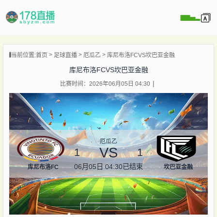
当前位置:
首页
足球直播
厄瓜乙
库尼布洛FCVS坎巴亚金融
播
库尼布洛FCVS坎巴亚金融
播
比赛时间：2026年06月05日 04:30
像
闻
厄瓜乙
VS
1
1
06月05日 04:30
已结束
库尼布洛FC
坎巴亚金融