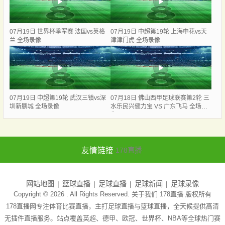
07月19日 世界杯季军赛 法国vs英格
07月19日 中超第19轮 上海申花vs天
兰 全场录像
津津门虎 全场录像
07月19日 中超第19轮 武汉三镇vs深
07月18日 佛山西甲足球联赛第2轮 三
圳新鹏城 全场录像
水乐民兴健力宝 VS 广东飞马 全场录
像
友情链接
178直播
网站地图
篮球直播
足球直播
足球新闻
足球录像
Copyright © 2026 . All Rights Reserved. 关于我们
178直播
版权所有
178直播网专注体育比赛直播，主打足球直播与篮球直播，全天候提供高清
无插件直播服务。站点覆盖英超、德甲、欧冠、世界杯、NBA等全球热门赛