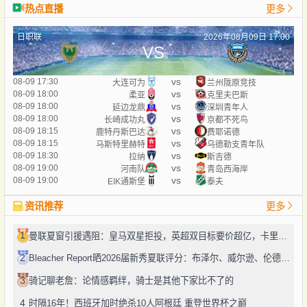
热点直播
更多
日职联
2026年08月09日 17:00
VS
vs
08-09 17:30
大连可为
兰州陇原竞技
vs
08-09 18:00
柔亚
克里夫巴斯
vs
08-09 18:00
延边龙鼎
深圳青年人
vs
08-09 18:00
长崎成功丸
京都不死鸟
vs
08-09 18:15
鹿特丹斯巴达
费耶诺德
vs
08-09 18:15
马斯特里赫特
乌德勒支青年队
vs
08-09 18:30
拉纳
斯吉德
vs
08-09 19:00
河南队
青岛西海岸
vs
08-09 19:00
EIK通斯堡
泰夫
资讯推荐
更多
1
曼联夏窗引援遇阻：皇马双星拒投，英超双目标要价超亿，卡里克转正路添堵？
2
Bleacher Report晒2026届新秀夏联评分：布泽尔、威尔逊、伦德博格摘A
3
骑记聊老詹：论情感羁绊，骑士是其他下家比不了的
4
时隔16年！西班牙加时绝杀10人阿根廷 重登世界杯之巅