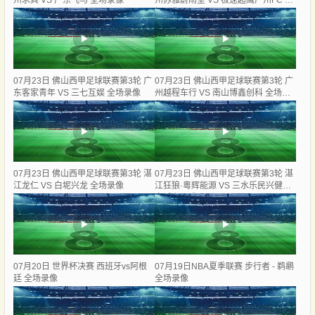
州求其 VS 广东飞马 全场录像
州苏雅蔚雨堂 VS 极速超鹰广州FC 全
场录像
07月23日 佛山西甲足球联赛第3轮 广
07月23日 佛山西甲足球联赛第3轮 广
东客家青年 VS 三七互娱 全场录像
州越程车行 VS 南山博鑫创科 全场录
像
07月23日 佛山西甲足球联赛第3轮 湛
07月23日 佛山西甲足球联赛第3轮 湛
江龙仁 VS 白坭兴龙 全场录像
江狂狼·粵辉能源 VS 三水乐民兴健力
宝 全场录像
07月20日 世界杯决赛 西班牙vs阿根
07月19日NBA夏季联赛 步行者 - 鹈鹕
廷 全场录像
全场录像