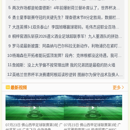
5
两次炸场都是帕雷德斯！4年前爆射荷兰替补席认了，世界杯决赛再演冲突
6
勇士夏季联赛夺冠的关键先生？理查德末节8分定胜局，数据栏没留空白
7
大连英博3-1双杀泰山！李国旭曝赢球密码，毛伟杰迎职业百场里程碑
8
桐梓窖酒队斩获2026遵义酒业足球超联季军！九人董酒队的拼劲太戳人
9
罗马诺最新披露：阿森纳与巴尔科拉无新动作，利物浦仍在紧盯目标
10
杨瀚森在开拓者能玩弧顶发牌？段冉：克林根都没这待遇，我可不太看好
11
詹姆斯：没上大学偏不按常理出牌 我的兄弟团是最稳的防火墙
12
英格兰世界杯半决赛遭阿根廷读秒逆转 图赫尔为保守战术及换人辩护
最新视频
更多
07月23日 佛山西甲足球联赛第3轮 广
07月23日 佛山西甲足球联赛第3轮 广