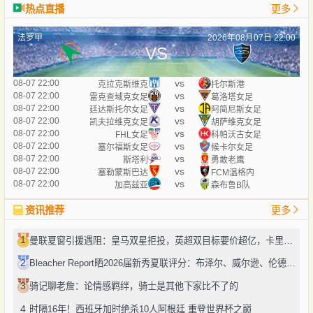
热点直播
更多
法罗甲
2026年08月07日 22:00
VS
vs
08-07 22:00
克拉克斯维克
托尔斯港
vs
08-07 22:00
雷克查域克女足
葛洛塔女足
vs
08-07 22:00
廷达斯托尔女足
阿简尼斯女足
vs
08-07 22:00
凯夫拉维克女足
胡萨维克女足
vs
08-07 22:00
FHL女足
科帕沃古女足
vs
08-07 22:00
塞尔福斯女足
候卡尔女足
vs
08-07 22:00
斯塔利
勇敢老鹰
vs
08-07 22:00
塞勒蒙斯巴达
FCM温格内
vs
08-07 22:00
加高兹亚
森布鲁B队
资讯推荐
更多
1
曼联夏窗引援遇阻：皇马双星拒投，英超双目标要价超亿，卡里克转正路添堵？
2
Bleacher Report晒2026届新秀夏联评分：布泽尔、威尔逊、伦德博格摘A
3
骑记聊老詹：论情感羁绊，骑士是其他下家比不了的
4
时隔16年！西班牙加时绝杀10人阿根廷 重登世界杯之巅