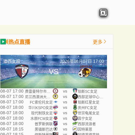
热点直播
更多
澳西女超
2026年08月07日 17:00
VS
08-07 17:00
vs
费雷曼特尔市女足
珀斯SC女足
08-07 17:00
vs
尼兰西澳洲大学女足
西部足球中心女足
08-07 17:00
vs
FC索伦托女足
珀斯红星女足
08-07 18:00
vs
华川KSPO女足
庆州FC女足
08-07 18:00
vs
现代制铁女足
世宗龟尾女足
08-07 18:00
vs
水原FCM女足
昌宁女足
08-07 18:00
vs
普罗斯佩联
西部流浪者
08-07 18:15
vs
黑镇斯巴达
因特莱恩
08-07 18:15
vs
伊斯特恩联
阿德莱德竞技