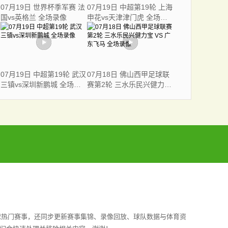
07月19日 世界杯季军赛 法
07月19日 中超第19轮 上海
国vs英格兰 全场录像
申花vs天津津门虎 全场录
像
07月19日 中超第19轮 武汉
07月18日 佛山西甲足球联
三镇vs深圳新鹏城 全场录
赛第2轮 三水乐民兴健力宝
像
VS 广东飞马 全场录像
球热门赛事，还同步更新赛事集锦、录像回放、球队数据与体育资