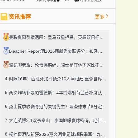
资讯推荐
更多
1
曼联夏窗引援遇阻：皇马双星拒投，英超双目标要价超亿，卡里克转正路添堵？
2
Bleacher Report晒2026届新秀夏联评分：布泽尔、威尔逊、伦德博格摘A
3
骑记聊老詹：论情感羁绊，骑士是其他下家比不了的
4
时隔16年！西班牙加时绝杀10人阿根廷 重登世界杯之巅
5
两次炸场都是帕雷德斯！4年前爆射荷兰替补席认了，世界杯决赛再演冲突
6
勇士夏季联赛夺冠的关键先生？理查德末节8分定胜局，数据栏没留空白
7
大连英博3-1双杀泰山！李国旭曝赢球密码，毛伟杰迎职业百场里程碑
8
桐梓窖酒队斩获2026遵义酒业足球超联季军！九人董酒队的拼劲太戳人