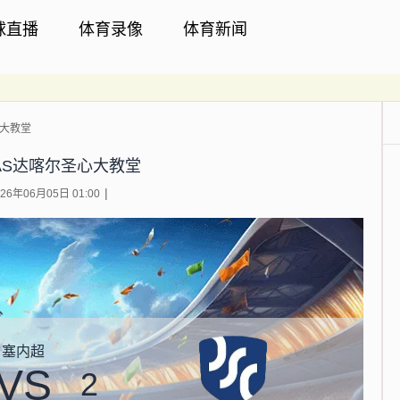
球直播
体育录像
体育新闻
心大教堂
AS达喀尔圣心大教堂
6年06月05日 01:00
塞内超
VS
2