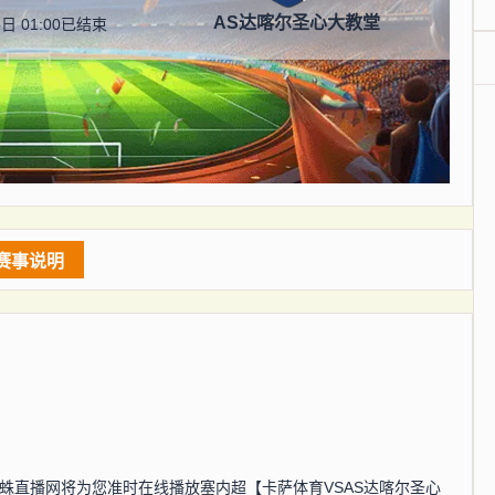
AS达喀尔圣心大教堂
日 01:00
已结束
赛事说明
分，蜘蛛直播网将为您准时在线播放塞内超【卡萨体育VSAS达喀尔圣心