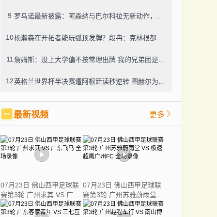
9
罗马诺最新披露：阿森纳与巴尔科拉无新动作，利物浦仍在紧盯目标
10
杨瀚森在开拓者能玩弧顶发牌？段冉：克林根都没这待遇，我可不太看好
11
詹姆斯：没上大学偏不按常理出牌 我的兄弟团是最稳的防火墙
12
英格兰世界杯半决赛遭阿根廷读秒逆转 图赫尔为保守战术及换人辩护
最新视频
更多
07月23日 佛山西甲足球联
07月23日 佛山西甲足球联
赛第3轮 广州求其 VS 广东
赛第3轮 广州苏雅蔚雨堂
飞马 全场录像
VS 极速超鹰广州FC 全场
录像