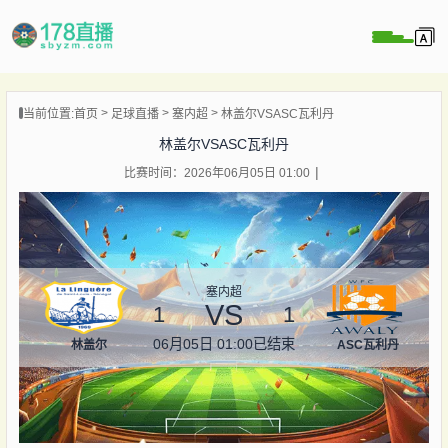
当前位置:
首页
足球直播
塞内超
林盖尔VSASC瓦利丹
播
林盖尔VSASC瓦利丹
播
比赛时间：2026年06月05日 01:00
像
闻
塞内超
VS
1
1
06月05日 01:00
已结束
林盖尔
ASC瓦利丹