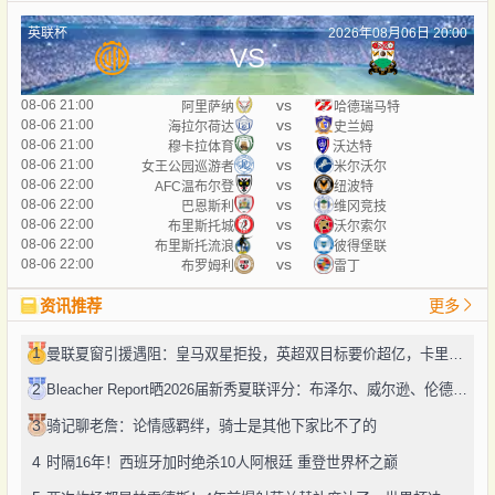
英联杯
2026年08月06日 20:00
VS
vs
08-06 21:00
阿里萨纳
哈德瑞马特
vs
08-06 21:00
海拉尔荷达
史兰姆
vs
08-06 21:00
穆卡拉体育
沃达特
vs
08-06 21:00
女王公园巡游者
米尔沃尔
vs
08-06 22:00
AFC温布尔登
纽波特
vs
08-06 22:00
巴恩斯利
维冈竞技
vs
08-06 22:00
布里斯托城
沃尔索尔
vs
08-06 22:00
布里斯托流浪
彼得堡联
vs
08-06 22:00
布罗姆利
雷丁
资讯推荐
更多
1
曼联夏窗引援遇阻：皇马双星拒投，英超双目标要价超亿，卡里克转正路添堵？
2
Bleacher Report晒2026届新秀夏联评分：布泽尔、威尔逊、伦德博格摘A
3
骑记聊老詹：论情感羁绊，骑士是其他下家比不了的
4
时隔16年！西班牙加时绝杀10人阿根廷 重登世界杯之巅