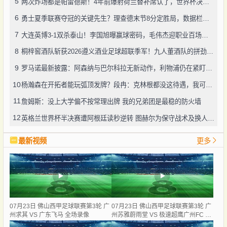
5
两次炸场都是帕雷德斯！4年前爆射荷兰替补席认了，世界杯决赛再演冲突
6
勇士夏季联赛夺冠的关键先生？理查德末节8分定胜局，数据栏没留空白
7
大连英博3-1双杀泰山！李国旭曝赢球密码，毛伟杰迎职业百场里程碑
8
桐梓窖酒队斩获2026遵义酒业足球超联季军！九人董酒队的拼劲太戳人
9
罗马诺最新披露：阿森纳与巴尔科拉无新动作，利物浦仍在紧盯目标
10
杨瀚森在开拓者能玩弧顶发牌？段冉：克林根都没这待遇，我可不太看好
11
詹姆斯：没上大学偏不按常理出牌 我的兄弟团是最稳的防火墙
12
英格兰世界杯半决赛遭阿根廷读秒逆转 图赫尔为保守战术及换人辩护
最新视频
更多
07月23日 佛山西甲足球联赛第3轮 广
07月23日 佛山西甲足球联赛第3轮 广
州求其 VS 广东飞马 全场录像
州苏雅蔚雨堂 VS 极速超鹰广州FC 全
场录像