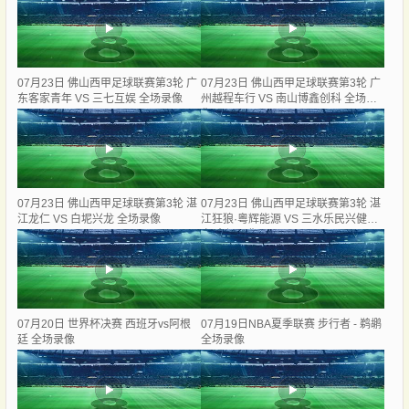
07月23日 佛山西甲足球联赛第3轮 广
07月23日 佛山西甲足球联赛第3轮 广
东客家青年 VS 三七互娱 全场录像
州越程车行 VS 南山博鑫创科 全场录
像
07月23日 佛山西甲足球联赛第3轮 湛
07月23日 佛山西甲足球联赛第3轮 湛
江龙仁 VS 白坭兴龙 全场录像
江狂狼·粵辉能源 VS 三水乐民兴健力
宝 全场录像
07月20日 世界杯决赛 西班牙vs阿根
07月19日NBA夏季联赛 步行者 - 鹈鹕
廷 全场录像
全场录像