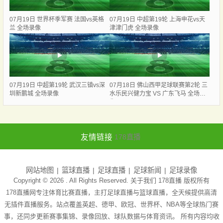
07月19日 世界杯季军赛 法国vs英格
07月19日 中超第19轮 上海申花vs天
兰 全场录像
津津门虎 全场录像
07月19日 中超第19轮 武汉三镇vs深
07月18日 佛山西甲足球联赛第2轮 三
圳新鹏城 全场录像
水乐民兴健力宝 VS 广东飞马 全场录
像
友情链接
178直播
网站地图
篮球直播
足球直播
足球新闻
足球录像
Copyright © 2026 . All Rights Reserved. 关于我们
178直播
版权所有
178直播网专注体育比赛直播，主打足球直播与篮球直播，全天候提供高清
无插件直播服务。站点覆盖英超、德甲、欧冠、世界杯、NBA等全球热门赛
事，还同步更新赛事集锦、录像回放、球队数据与体育资讯。 所有内容均收