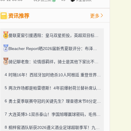
资讯推荐
更多
1
曼联夏窗引援遇阻：皇马双星拒投，英超双目标要价超亿，卡里克转正路添堵？
2
Bleacher Report晒2026届新秀夏联评分：布泽尔、威尔逊、伦德博格摘A
3
骑记聊老詹：论情感羁绊，骑士是其他下家比不了的
4
时隔16年！西班牙加时绝杀10人阿根廷 重登世界杯之巅
5
两次炸场都是帕雷德斯！4年前爆射荷兰替补席认了，世界杯决赛再演冲突
6
勇士夏季联赛夺冠的关键先生？理查德末节8分定胜局，数据栏没留空白
7
大连英博3-1双杀泰山！李国旭曝赢球密码，毛伟杰迎职业百场里程碑
8
桐梓窖酒队斩获2026遵义酒业足球超联季军！九人董酒队的拼劲太戳人