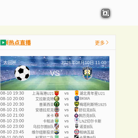
热点直播
更多
大冠杯
2026年08月10日 11:00
VS
08-10 19:30
vs
上海海港U21
湖北青年星U21
08-10 20:00
vs
BKMA
艾拉斯克特
08-10 20:30
vs
普莱西亚
梅塔利斯特1925
08-10 21:00
vs
安德拉尼克
舒拉克B队
08-10 21:00
vs
米卡
佩历克B队
08-10 23:00
vs
卡帕迪
LNZ切尔卡斯
08-10 23:00
vs
乌拉尔图B队
诺亚B队
08-10 23:45
vs
维尔纽斯投资
帕纳瓦兹
08-11 00:00
vs
科罗拉二队
卡里鲁B队