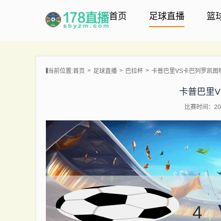
首页
足球直播
篮
当前位置:
首页
足球直播
巴拉杯
卡普巴里VS卡巴列罗凯图
卡普巴里
比赛时间：202
4