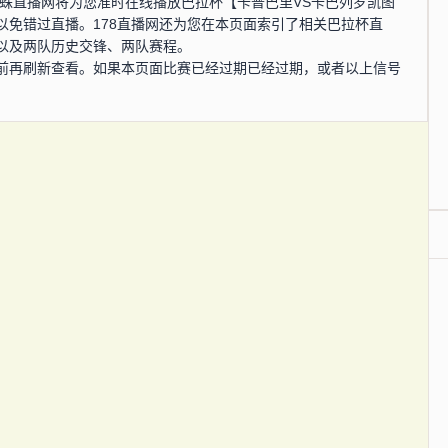
0分，蜘蛛直播网将为您准时在线播放巴拉杯【卡普巴里VS卡巴列罗凯图
以免错过直播。178直播网还为您在本页面索引了相关巴拉杯直
以及两队历史交锋、两队赛程。
前再刷新查看。如果本页面比赛已经过期已经过期，或者以上信号