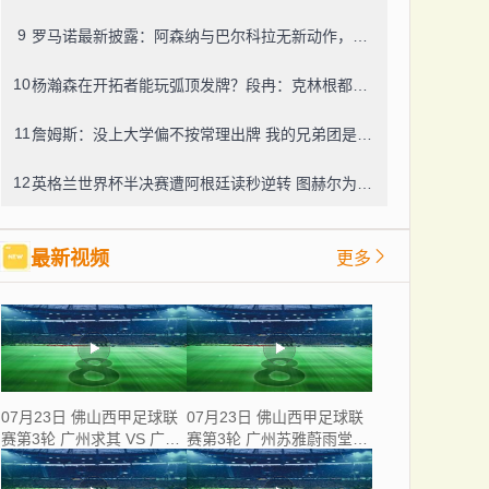
9
罗马诺最新披露：阿森纳与巴尔科拉无新动作，利物浦仍在紧盯目标
10
杨瀚森在开拓者能玩弧顶发牌？段冉：克林根都没这待遇，我可不太看好
11
詹姆斯：没上大学偏不按常理出牌 我的兄弟团是最稳的防火墙
12
英格兰世界杯半决赛遭阿根廷读秒逆转 图赫尔为保守战术及换人辩护
最新视频
更多
07月23日 佛山西甲足球联
07月23日 佛山西甲足球联
赛第3轮 广州求其 VS 广东
赛第3轮 广州苏雅蔚雨堂
飞马 全场录像
VS 极速超鹰广州FC 全场
录像