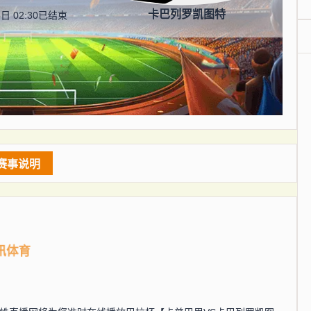
卡巴列罗凯图特
日 02:30
已结束
赛事说明
讯体育