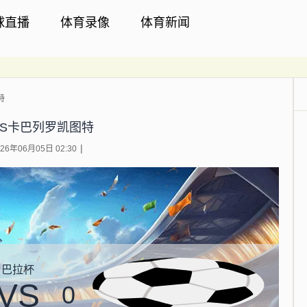
球直播
体育录像
体育新闻
特
VS卡巴列罗凯图特
6年06月05日 02:30
巴拉杯
VS
0