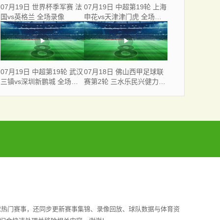
07月19日 世界杯季军赛 法
07月19日 中超第19轮 上海
国vs英格兰 全场录像
申花vs天津津门虎 全场录
像
07月19日 中超第19轮 武汉
07月18日 佛山西甲足球联
三镇vs深圳新鹏城 全场录
赛第2轮 三水乐民兴健力宝
像
VS 广东飞马 全场录像
球热门赛事，还同步更新赛事集锦、录像回放、球队数据与体育资