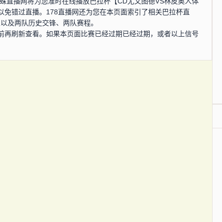
分，蜘蛛直播网将为您准时在线播放巴拉杯【CD尤文图德VS林皮奥人体
以免错过直播。178直播网还为您在本页面索引了相关巴拉杯直
表以及两队历史交锋、两队赛程。
前再刷新查看。如果本页面比赛已经过期已经过期，或者以上信号