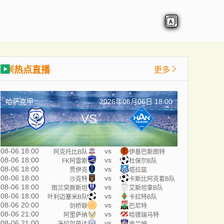
热点直播
更多
哈萨克甲
2026年08月06日 18:00
VS
08-06 18:00
vs
阿克托比B队
伊基巴斯图特
08-06 18:00
vs
FK阿雷斯
杜保尔B队
08-06 18:00
vs
贾伊克
塔拉兹
08-06 18:00
vs
沙克特
卡斯比阿克套B队
08-06 18:00
vs
图兰突厥斯坦
艾斯坦拿B队
08-06 18:00
vs
叶利迈塞米B队
卡拉特B队
08-06 20:00
vs
剑桥联
巴尼特
08-06 21:00
vs
阿里萨纳
哈德瑞马特
08-06 21:00
vs
海拉尔荷达
史兰姆