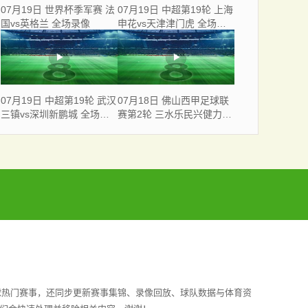
07月19日 世界杯季军赛 法
07月19日 中超第19轮 上海
国vs英格兰 全场录像
申花vs天津津门虎 全场录
像
07月19日 中超第19轮 武汉
07月18日 佛山西甲足球联
三镇vs深圳新鹏城 全场录
赛第2轮 三水乐民兴健力宝
像
VS 广东飞马 全场录像
球热门赛事，还同步更新赛事集锦、录像回放、球队数据与体育资