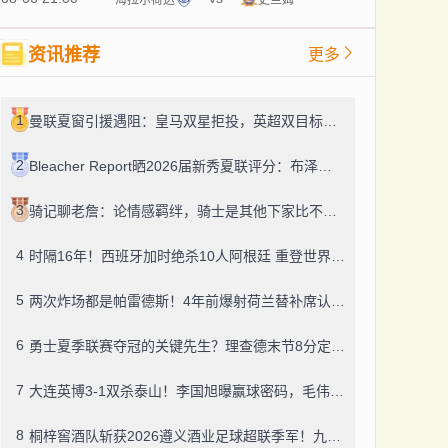
资讯推荐
更多
1
曼联夏窗引援遇阻：皇马双星拒投，英超双目标要价超亿，卡里克转正路添堵？
2
Bleacher Report晒2026届新秀夏联评分：布泽尔、威尔逊、伦德博格摘A
3
骑记聊老詹：论情感羁绊，骑士是其他下家比不了的
4
时隔16年！西班牙加时绝杀10人阿根廷 重登世界杯之巅
5
两次炸场都是帕雷德斯！4年前爆射荷兰替补席认了，世界杯决赛再演冲突
6
勇士夏季联赛夺冠的关键先生？理查德末节8分定胜局，数据栏没留空白
7
大连英博3-1双杀泰山！李国旭曝赢球密码，毛伟杰迎职业百场里程碑
8
桐梓窖酒队斩获2026遵义酒业足球超联季军！九人董酒队的拼劲太戳人