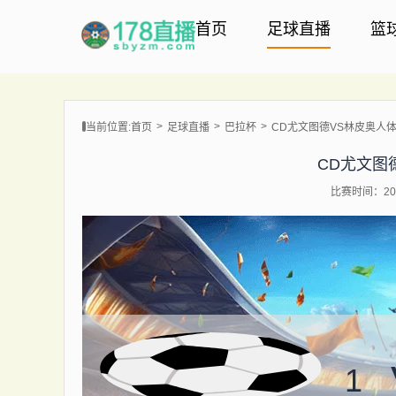
首页
足球直播
篮
当前位置:
首页
足球直播
巴拉杯
CD尤文图德VS林皮奥人
CD尤文图
比赛时间：202
1