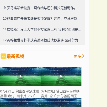
9
罗马诺最新披露：阿森纳与巴尔科拉无新动作，利物浦仍在紧盯目标
10
杨瀚森在开拓者能玩弧顶发牌？段冉：克林根都没这待遇，我可不太看好
11
詹姆斯：没上大学偏不按常理出牌 我的兄弟团是最稳的防火墙
12
英格兰世界杯半决赛遭阿根廷读秒逆转 图赫尔为保守战术及换人辩护
最新视频
更多
07月23日 佛山西甲足球联
07月23日 佛山西甲足球联
赛第3轮 广州求其 VS 广东
赛第3轮 广州苏雅蔚雨堂
飞马 全场录像
VS 极速超鹰广州FC 全场
录像