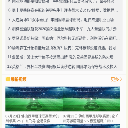
5
两次炸场都是帕雷德斯！4年前爆射荷兰替补席认了，世界杯决赛再演冲突
6
勇士夏季联赛夺冠的关键先生？理查德末节8分定胜局，数据栏没留空白
7
大连英博3-1双杀泰山！李国旭曝赢球密码，毛伟杰迎职业百场里程碑
8
桐梓窖酒队斩获2026遵义酒业足球超联季军！九人董酒队的拼劲太戳人
9
罗马诺最新披露：阿森纳与巴尔科拉无新动作，利物浦仍在紧盯目标
10
杨瀚森在开拓者能玩弧顶发牌？段冉：克林根都没这待遇，我可不太看好
11
詹姆斯：没上大学偏不按常理出牌 我的兄弟团是最稳的防火墙
12
英格兰世界杯半决赛遭阿根廷读秒逆转 图赫尔为保守战术及换人辩护
最新视频
更多
07月23日 佛山西甲足球联赛第3轮 广
07月23日 佛山西甲足球联赛第3轮 广
州求其 VS 广东飞马 全场录像
州苏雅蔚雨堂 VS 极速超鹰广州FC 全
场录像