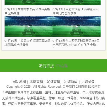
07月19日 世界杯季军赛 法国vs英格
07月19日 中超第19轮 上海申花vs天
兰 全场录像
津津门虎 全场录像
07月19日 中超第19轮 武汉三镇vs深
07月18日 佛山西甲足球联赛第2轮 三
圳新鹏城 全场录像
水乐民兴健力宝 VS 广东飞马 全场录
像
友情链接
178直播
网站地图
篮球直播
足球直播
足球新闻
足球录像
Copyright © 2026 . All Rights Reserved. 关于我们
178直播
版权所有
178直播网专注体育比赛直播，主打足球直播与篮球直播，全天候提供高清
无插件直播服务。站点覆盖英超、德甲、欧冠、世界杯、NBA等全球热门赛
事，还同步更新赛事集锦、录像回放、球队数据与体育资讯。 所有内容均收