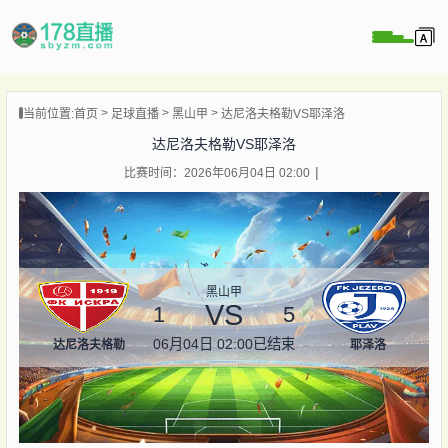
当前位置:
首页
足球直播
黑山甲
达尼洛夫格勒VS耶泽洛
播
达尼洛夫格勒VS耶泽洛
播
比赛时间：2026年06月04日 02:00
像
闻
黑山甲
VS
1
5
06月04日 02:00
已结束
达尼洛夫格勒
耶泽洛