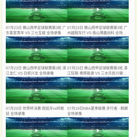
07月23日 佛山西甲足球联赛第3轮 广
07月23日 佛山西甲足球联赛第3轮 广
东客家青年 VS 三七互娱 全场录像
州越程车行 VS 南山博鑫创科 全场录
像
07月23日 佛山西甲足球联赛第3轮 湛
07月23日 佛山西甲足球联赛第3轮 湛
江龙仁 VS 白坭兴龙 全场录像
江狂狼·粵辉能源 VS 三水乐民兴健力
宝 全场录像
07月20日 世界杯决赛 西班牙vs阿根
07月19日NBA夏季联赛 步行者 - 鹈鹕
廷 全场录像
全场录像