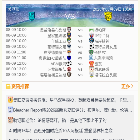
美冠联
2026年08月09日 10:00
VS
vs
08-09 10:00
奥兰治县布鲁斯
坦帕湾
vs
08-09 10:00
皇家盐湖城
亚特兰特
vs
08-09 10:00
羊绒工业
海岸精神
vs
08-09 10:00
蒙特瑞女足
亚特兰特女足
vs
08-09 11:00
布罗德美度兰
卡帕FC
vs
08-09 11:00
奥克兰FC后备队
东海岸海湾
vs
08-09 12:00
ABM银河
雷瓦
vs
08-09 13:00
卧龙岗狼队
悉尼联盟
vs
08-09 13:00
堪培拉祖云达斯
堪培拉白头鹰
资讯推荐
更多
1
曼联夏窗引援遇阻：皇马双星拒投，英超双目标要价超亿，卡里克转正路添堵？
2
Bleacher Report晒2026届新秀夏联评分：布泽尔、威尔逊、伦德博格摘A
3
骑记聊老詹：论情感羁绊，骑士是其他下家比不了的
4
时隔16年！西班牙加时绝杀10人阿根廷 重登世界杯之巅