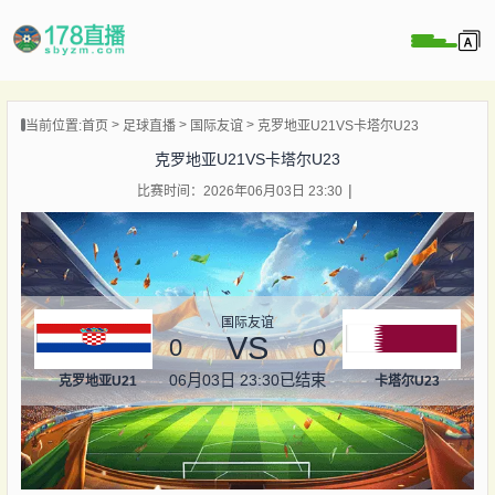
当前位置:
首页
足球直播
国际友谊
克罗地亚U21VS卡塔尔U23
播
克罗地亚U21VS卡塔尔U23
播
比赛时间：2026年06月03日 23:30
像
闻
国际友谊
VS
0
0
06月03日 23:30
已结束
克罗地亚U21
卡塔尔U23