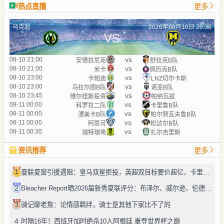
热点直播
更多
乌克超
2026年08月10日 20:30
VS
vs
08-10 21:00
安德拉尼克
舒拉克B队
vs
08-10 21:00
米卡
佩历克B队
vs
08-10 23:00
卡帕迪
LNZ切尔卡斯
vs
08-10 23:00
乌拉尔图B队
诺亚B队
vs
08-10 23:45
维尔纽斯投资
帕纳瓦兹
vs
08-11 00:00
科罗拉二队
卡里鲁B队
vs
08-11 00:00
潭美卡B队
帕尔努瓦夫鲁B队
vs
08-11 00:00
阿思可
松达尔B队
vs
08-11 00:30
瑞特瑞埃
扎尔吉里斯
资讯推荐
更多
1
曼联夏窗引援遇阻：皇马双星拒投，英超双目标要价超亿，卡里克转正路添堵？
2
Bleacher Report晒2026届新秀夏联评分：布泽尔、威尔逊、伦德博格摘A
3
骑记聊老詹：论情感羁绊，骑士是其他下家比不了的
4
时隔16年！西班牙加时绝杀10人阿根廷 重登世界杯之巅