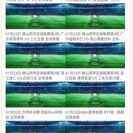
州求其 VS 广东飞马 全场录像
州苏雅蔚雨堂 VS 极速超鹰广州FC 全
场录像
07月23日 佛山西甲足球联赛第3轮 广
07月23日 佛山西甲足球联赛第3轮 广
东客家青年 VS 三七互娱 全场录像
州越程车行 VS 南山博鑫创科 全场录
像
07月23日 佛山西甲足球联赛第3轮 湛
07月23日 佛山西甲足球联赛第3轮 湛
江龙仁 VS 白坭兴龙 全场录像
江狂狼·粵辉能源 VS 三水乐民兴健力
宝 全场录像
07月20日 世界杯决赛 西班牙vs阿根
07月19日NBA夏季联赛 步行者 - 鹈鹕
廷 全场录像
全场录像