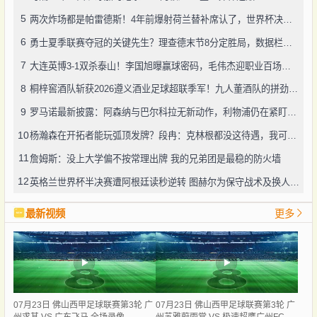
5
两次炸场都是帕雷德斯！4年前爆射荷兰替补席认了，世界杯决赛再演冲突
6
勇士夏季联赛夺冠的关键先生？理查德末节8分定胜局，数据栏没留空白
7
大连英博3-1双杀泰山！李国旭曝赢球密码，毛伟杰迎职业百场里程碑
8
桐梓窖酒队斩获2026遵义酒业足球超联季军！九人董酒队的拼劲太戳人
9
罗马诺最新披露：阿森纳与巴尔科拉无新动作，利物浦仍在紧盯目标
10
杨瀚森在开拓者能玩弧顶发牌？段冉：克林根都没这待遇，我可不太看好
11
詹姆斯：没上大学偏不按常理出牌 我的兄弟团是最稳的防火墙
12
英格兰世界杯半决赛遭阿根廷读秒逆转 图赫尔为保守战术及换人辩护
最新视频
更多
07月23日 佛山西甲足球联赛第3轮 广
07月23日 佛山西甲足球联赛第3轮 广