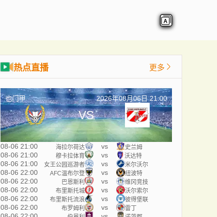
热点直播
更多
也门甲
2026年08月06日 21:00
VS
08-06 21:00
vs
海拉尔荷达
史兰姆
08-06 21:00
vs
穆卡拉体育
沃达特
08-06 21:00
vs
女王公园巡游者
米尔沃尔
08-06 22:00
vs
AFC温布尔登
纽波特
08-06 22:00
vs
巴恩斯利
维冈竞技
08-06 22:00
vs
布里斯托城
沃尔索尔
08-06 22:00
vs
布里斯托流浪
彼得堡联
08-06 22:00
vs
布罗姆利
雷丁
08-06 22:00
vs
伯恩利
诺茨郡