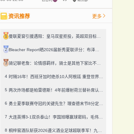
资讯推荐
更多
1
曼联夏窗引援遇阻：皇马双星拒投，英超双目标要价超亿，卡里克转正路添堵？
2
Bleacher Report晒2026届新秀夏联评分：布泽尔、威尔逊、伦德博格摘A
3
骑记聊老詹：论情感羁绊，骑士是其他下家比不了的
4
时隔16年！西班牙加时绝杀10人阿根廷 重登世界杯之巅
5
两次炸场都是帕雷德斯！4年前爆射荷兰替补席认了，世界杯决赛再演冲突
6
勇士夏季联赛夺冠的关键先生？理查德末节8分定胜局，数据栏没留空白
7
大连英博3-1双杀泰山！李国旭曝赢球密码，毛伟杰迎职业百场里程碑
8
桐梓窖酒队斩获2026遵义酒业足球超联季军！九人董酒队的拼劲太戳人