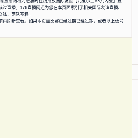
0分，蜘蛛直播网将为您准时在线播放国际友谊【北爱尔兰VS几内亚】直
错过直播。178直播网还为您在本页面索引了相关国际友谊直播、
交锋、两队赛程。
前再刷新查看。如果本页面比赛已经过期已经过期，或者以上信号