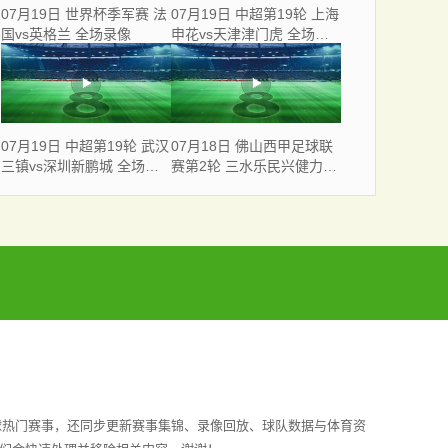
07月19日 世界杯季军赛 法
07月19日 中超第19轮 上海
国vs英格兰 全场录像
申花vs天津津门虎 全场录
像
07月19日 中超第19轮 武汉
07月18日 佛山西甲足球联
三镇vs深圳新鹏城 全场录
赛第2轮 三水乐民兴健力宝
像
VS 广东飞马 全场录像
球热门赛事，还同步更新赛事集锦、录像回放、球队数据与体育资