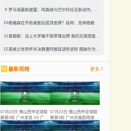
9
罗马诺最新披露：阿森纳与巴尔科拉无新动作，利物浦仍在紧盯目标
10
杨瀚森在开拓者能玩弧顶发牌？段冉：克林根都没这待遇，我可不太看好
11
詹姆斯：没上大学偏不按常理出牌 我的兄弟团是最稳的防火墙
12
英格兰世界杯半决赛遭阿根廷读秒逆转 图赫尔为保守战术及换人辩护
最新视频
更多
07月23日 佛山西甲足球联
07月23日 佛山西甲足球联
赛第3轮 广州求其 VS 广东
赛第3轮 广州苏雅蔚雨堂
飞马 全场录像
VS 极速超鹰广州FC 全场
录像