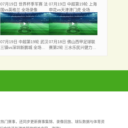
07月19日 世界杯季军赛 法
07月19日 中超第19轮 上海
国vs英格兰 全场录像
申花vs天津津门虎 全场录
像
07月19日 中超第19轮 武汉
07月18日 佛山西甲足球联
三镇vs深圳新鹏城 全场录
赛第2轮 三水乐民兴健力宝
像
VS 广东飞马 全场录像
球热门赛事，还同步更新赛事集锦、录像回放、球队数据与体育资