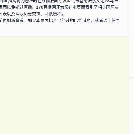
0分，蜘蛛直播网将为您准时在线播放国际友谊【布基纳法索女足VS马里
页面以免错过直播。178直播网还为您在本页面索引了相关国际友
列表以及两队历史交锋、两队赛程。
前再刷新查看。如果本页面比赛已经过期已经过期，或者以上信号