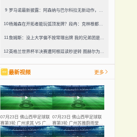
9
罗马诺最新披露：阿森纳与巴尔科拉无新动作，利物浦仍在紧盯目标
10
杨瀚森在开拓者能玩弧顶发牌？段冉：克林根都没这待遇，我可不太看好
11
詹姆斯：没上大学偏不按常理出牌 我的兄弟团是最稳的防火墙
12
英格兰世界杯半决赛遭阿根廷读秒逆转 图赫尔为保守战术及换人辩护
最新视频
更多
07月23日 佛山西甲足球联
07月23日 佛山西甲足球联
赛第3轮 广州求其 VS 广东
赛第3轮 广州苏雅蔚雨堂
飞马 全场录像
VS 极速超鹰广州FC 全场
录像