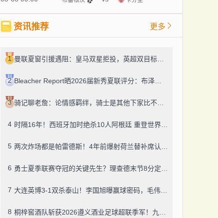
资讯推荐
更多
1
曼联夏窗引援遇阻：皇马双星拒投，英超双目标要价超亿，卡里克转正路添堵？
2
Bleacher Report晒2026届新秀夏联评分：布泽尔、威尔逊、伦德博格摘A
3
骑记聊老詹：论情感羁绊，骑士是其他下家比不了的
4
时隔16年！西班牙加时绝杀10人阿根廷 重登世界杯之巅
5
两次炸场都是帕雷德斯！4年前爆射荷兰替补席认了，世界杯决赛再演冲突
6
勇士夏季联赛夺冠的关键先生？理查德末节8分定胜局，数据栏没留空白
7
大连英博3-1双杀泰山！李国旭曝赢球密码，毛伟杰迎职业百场里程碑
8
桐梓窖酒队斩获2026遵义酒业足球超联季军！九人董酒队的拼劲太戳人