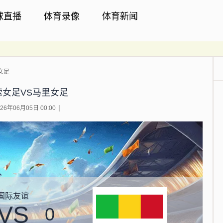
球直播
体育录像
体育新闻
女足
索女足VS马里女足
6年06月05日 00:00
国际友谊
VS
0