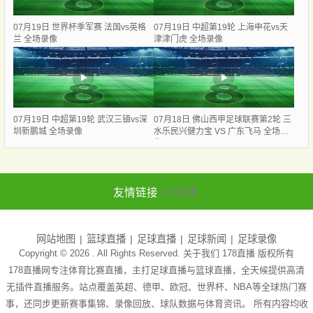
07月19日 世界杯季军赛 法国vs英格
07月19日 中超第19轮 上海申花vs天
兰 全场录像
津津门虎 全场录像
07月19日 中超第19轮 武汉三镇vs深
07月18日 佛山西甲足球联赛第2轮 三
圳新鹏城 全场录像
水乐民兴健力宝 VS 广东飞马 全场录
像
友情链接
178直播
网站地图
篮球直播
足球直播
足球新闻
足球录像
Copyright © 2026 . All Rights Reserved. 关于我们
178直播
版权所有
178直播网专注体育比赛直播，主打足球直播与篮球直播，全天候提供高清
无插件直播服务。站点覆盖英超、德甲、欧冠、世界杯、NBA等全球热门赛
事，还同步更新赛事集锦、录像回放、球队数据与体育资讯。 所有内容均收