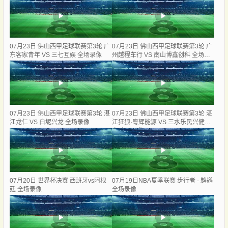
07月23日 佛山西甲足球联赛第3轮 广
07月23日 佛山西甲足球联赛第3轮 广
东客家青年 VS 三七互娱 全场录像
州越程车行 VS 南山博鑫创科 全场录
像
07月23日 佛山西甲足球联赛第3轮 湛
07月23日 佛山西甲足球联赛第3轮 湛
江龙仁 VS 白坭兴龙 全场录像
江狂狼·粵辉能源 VS 三水乐民兴健力
宝 全场录像
07月20日 世界杯决赛 西班牙vs阿根
07月19日NBA夏季联赛 步行者 - 鹈鹕
廷 全场录像
全场录像