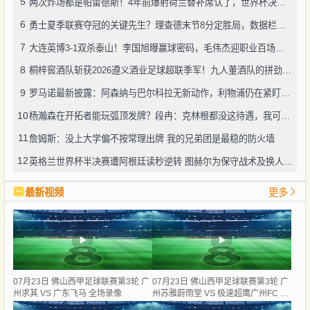
5
两次炸场都是帕雷德斯！4年前爆射荷兰替补席认了，世界杯决赛再演冲突
6
勇士夏季联赛夺冠的关键先生？理查德末节8分定胜局，数据栏没留空白
7
大连英博3-1双杀泰山！李国旭曝赢球密码，毛伟杰迎职业百场里程碑
8
桐梓窖酒队斩获2026遵义酒业足球超联季军！九人董酒队的拼劲太戳人
9
罗马诺最新披露：阿森纳与巴尔科拉无新动作，利物浦仍在紧盯目标
10
杨瀚森在开拓者能玩弧顶发牌？段冉：克林根都没这待遇，我可不太看好
11
詹姆斯：没上大学偏不按常理出牌 我的兄弟团是最稳的防火墙
12
英格兰世界杯半决赛遭阿根廷读秒逆转 图赫尔为保守战术及换人辩护
最新视频
更多
07月23日 佛山西甲足球联赛第3轮 广
07月23日 佛山西甲足球联赛第3轮 广
州求其 VS 广东飞马 全场录像
州苏雅蔚雨堂 VS 极速超鹰广州FC 全
场录像