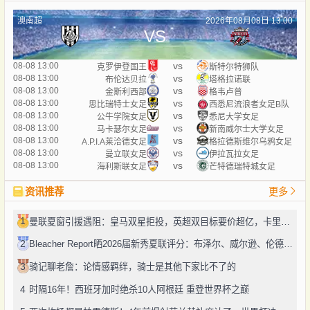
澳南超
2026年08月08日 13:00
VS
vs
08-08 13:00
克罗伊登国王
斯特尔特狮队
vs
08-08 13:00
布伦达贝拉
塔格拉诺联
vs
08-08 13:00
金斯利西部
格韦卢普
vs
08-08 13:00
思比瑞特士女足
西悉尼流浪者女足B队
vs
08-08 13:00
公牛学院女足
悉尼大学女足
vs
08-08 13:00
马卡瑟尔女足
新南威尔士大学女足
vs
08-08 13:00
A.P.I.A莱洽德女足
格拉德斯维尔乌鸦女足
vs
08-08 13:00
曼立联女足
伊拉瓦拉女足
vs
08-08 13:00
海利斯联女足
芒特德瑞特城女足
资讯推荐
更多
1
曼联夏窗引援遇阻：皇马双星拒投，英超双目标要价超亿，卡里克转正路添堵？
2
Bleacher Report晒2026届新秀夏联评分：布泽尔、威尔逊、伦德博格摘A
3
骑记聊老詹：论情感羁绊，骑士是其他下家比不了的
4
时隔16年！西班牙加时绝杀10人阿根廷 重登世界杯之巅