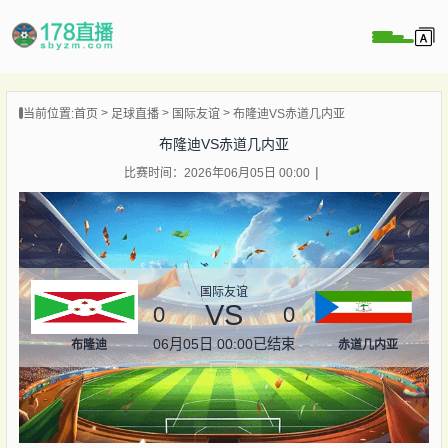
当前位置:
首页
足球直播
国际友谊
布隆迪VS赤道几内亚
播
布隆迪VS赤道几内亚
播
比赛时间：2026年06月05日 00:00
像
闻
国际友谊
VS
0
0
06月05日 00:00
已结束
布隆迪
赤道几内亚