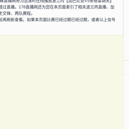
0分，蜘蛛直播网将为您准时在线播放波兰丙【加巴尼亚VS安德雷胡夫】
错过直播。178直播网还为您在本页面索引了相关波兰丙直播、加
史交锋、两队赛程。
前再刷新查看。如果本页面比赛已经过期已经过期，或者以上信号