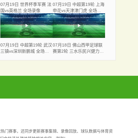
07月19日 世界杯季军赛 法
07月19日 中超第19轮 上海
国vs英格兰 全场录像
申花vs天津津门虎 全场录
像
07月19日 中超第19轮 武汉
07月18日 佛山西甲足球联
三镇vs深圳新鹏城 全场录
赛第2轮 三水乐民兴健力宝
像
VS 广东飞马 全场录像
球热门赛事，还同步更新赛事集锦、录像回放、球队数据与体育资