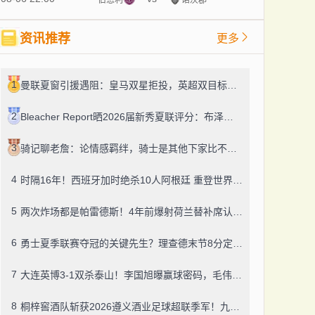
资讯推荐
更多
1
曼联夏窗引援遇阻：皇马双星拒投，英超双目标要价超亿，卡里克转正路添堵？
2
Bleacher Report晒2026届新秀夏联评分：布泽尔、威尔逊、伦德博格摘A
3
骑记聊老詹：论情感羁绊，骑士是其他下家比不了的
4
时隔16年！西班牙加时绝杀10人阿根廷 重登世界杯之巅
5
两次炸场都是帕雷德斯！4年前爆射荷兰替补席认了，世界杯决赛再演冲突
6
勇士夏季联赛夺冠的关键先生？理查德末节8分定胜局，数据栏没留空白
7
大连英博3-1双杀泰山！李国旭曝赢球密码，毛伟杰迎职业百场里程碑
8
桐梓窖酒队斩获2026遵义酒业足球超联季军！九人董酒队的拼劲太戳人