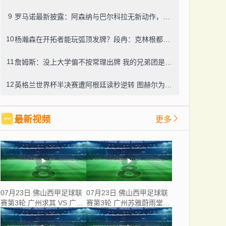
9
罗马诺最新披露：阿森纳与巴尔科拉无新动作，利物浦仍在紧盯目标
10
杨瀚森在开拓者能玩弧顶发牌？段冉：克林根都没这待遇，我可不太看好
11
詹姆斯：没上大学偏不按常理出牌 我的兄弟团是最稳的防火墙
12
英格兰世界杯半决赛遭阿根廷读秒逆转 图赫尔为保守战术及换人辩护
最新视频
更多
07月23日 佛山西甲足球联
07月23日 佛山西甲足球联
赛第3轮 广州求其 VS 广东
赛第3轮 广州苏雅蔚雨堂
飞马 全场录像
VS 极速超鹰广州FC 全场
录像