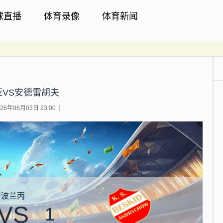
球直播
体育录像
体育新闻
亚VS安德雷胡夫
6年06月03日 23:00
波兰丙
VS
1