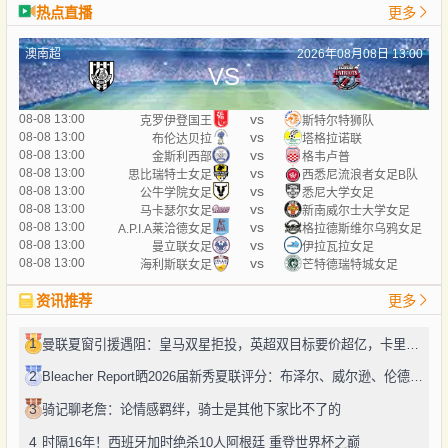
热点直播
更多
澳南超
2026年08月08日 13:00
VS
vs
08-08 13:00
克罗伊登国王
斯特尔特狮队
vs
08-08 13:00
布伦达贝拉
塔格拉诺联
vs
08-08 13:00
金斯利西部
格韦卢普
vs
08-08 13:00
思比瑞特士女足
西悉尼流浪者女足B队
vs
08-08 13:00
公牛学院女足
悉尼大学女足
vs
08-08 13:00
马卡瑟尔女足
新南威尔士大学女足
vs
08-08 13:00
A.P.I.A莱洽德女足
格拉德斯维尔乌鸦女足
vs
08-08 13:00
曼立联女足
伊拉瓦拉女足
vs
08-08 13:00
海利斯联女足
芒特德瑞特城女足
资讯推荐
更多
1
曼联夏窗引援遇阻：皇马双星拒投，英超双目标要价超亿，卡里克转正路添堵？
2
Bleacher Report晒2026届新秀夏联评分：布泽尔、威尔逊、伦德博格摘A
3
骑记聊老詹：论情感羁绊，骑士是其他下家比不了的
4
时隔16年！西班牙加时绝杀10人阿根廷 重登世界杯之巅