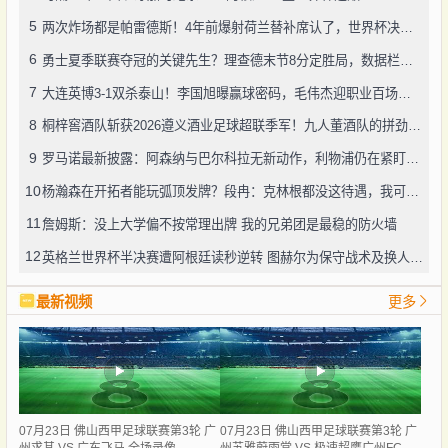
5
两次炸场都是帕雷德斯！4年前爆射荷兰替补席认了，世界杯决赛再演冲突
6
勇士夏季联赛夺冠的关键先生？理查德末节8分定胜局，数据栏没留空白
7
大连英博3-1双杀泰山！李国旭曝赢球密码，毛伟杰迎职业百场里程碑
8
桐梓窖酒队斩获2026遵义酒业足球超联季军！九人董酒队的拼劲太戳人
9
罗马诺最新披露：阿森纳与巴尔科拉无新动作，利物浦仍在紧盯目标
10
杨瀚森在开拓者能玩弧顶发牌？段冉：克林根都没这待遇，我可不太看好
11
詹姆斯：没上大学偏不按常理出牌 我的兄弟团是最稳的防火墙
12
英格兰世界杯半决赛遭阿根廷读秒逆转 图赫尔为保守战术及换人辩护
最新视频
更多
07月23日 佛山西甲足球联赛第3轮 广
07月23日 佛山西甲足球联赛第3轮 广