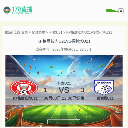
当前位置:
首页
足球直播
科索U21
KF格尼拉内U21VS德利塔U21
播
KF格尼拉内U21VS德利塔U21
播
比赛时间：2026年06月03日 22:00
像
闻
科索U21
VS
1
3
06月03日 22:00
已结束
KF格尼拉内U21
德利塔U21