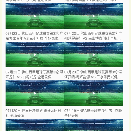
州求其 VS 广东飞马 全场录像
州苏雅蔚雨堂 VS 极速超鹰广州FC 全
场录像
07月23日 佛山西甲足球联赛第3轮 广
07月23日 佛山西甲足球联赛第3轮 广
东客家青年 VS 三七互娱 全场录像
州越程车行 VS 南山博鑫创科 全场录
像
07月23日 佛山西甲足球联赛第3轮 湛
07月23日 佛山西甲足球联赛第3轮 湛
江龙仁 VS 白坭兴龙 全场录像
江狂狼·粵辉能源 VS 三水乐民兴健力
宝 全场录像
07月20日 世界杯决赛 西班牙vs阿根
07月19日NBA夏季联赛 步行者 - 鹈鹕
廷 全场录像
全场录像