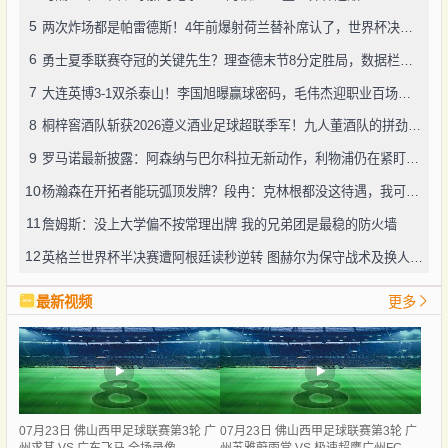
5
两次炸场都是帕雷德斯！4年前爆射荷兰替补席认了，世界杯决赛再演冲突
6
勇士夏季联赛夺冠的关键先生？理查德末节8分定胜局，数据栏没留空白
7
大连英博3-1双杀泰山！李国旭曝赢球密码，毛伟杰迎职业百场里程碑
8
桐梓窖酒队斩获2026遵义酒业足球超联季军！九人董酒队的拼劲太戳人
9
罗马诺最新披露：阿森纳与巴尔科拉无新动作，利物浦仍在紧盯目标
10
杨瀚森在开拓者能玩弧顶发牌？段冉：克林根都没这待遇，我可不太看好
11
詹姆斯：没上大学偏不按常理出牌 我的兄弟团是最稳的防火墙
12
英格兰世界杯半决赛遭阿根廷读秒逆转 图赫尔为保守战术及换人辩护
最新视频
更多
07月23日 佛山西甲足球联赛第3轮 广
07月23日 佛山西甲足球联赛第3轮 广