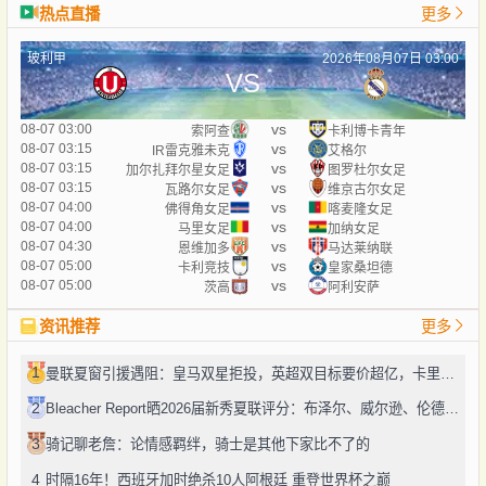
热点直播
更多
玻利甲
2026年08月07日 03:00
VS
vs
08-07 03:00
索阿查
卡利博卡青年
vs
08-07 03:15
IR雷克雅未克
艾格尔
vs
08-07 03:15
加尔扎拜尔星女足
图罗杜尔女足
vs
08-07 03:15
瓦路尔女足
维京古尔女足
vs
08-07 04:00
佛得角女足
喀麦隆女足
vs
08-07 04:00
马里女足
加纳女足
vs
08-07 04:30
恩维加多
马达莱纳联
vs
08-07 05:00
卡利竞技
皇家桑坦德
vs
08-07 05:00
茨高
阿利安萨
资讯推荐
更多
1
曼联夏窗引援遇阻：皇马双星拒投，英超双目标要价超亿，卡里克转正路添堵？
2
Bleacher Report晒2026届新秀夏联评分：布泽尔、威尔逊、伦德博格摘A
3
骑记聊老詹：论情感羁绊，骑士是其他下家比不了的
4
时隔16年！西班牙加时绝杀10人阿根廷 重登世界杯之巅