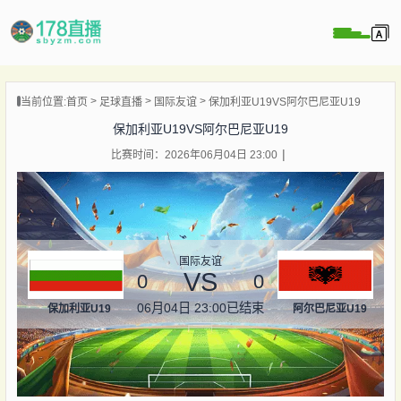
当前位置:
首页
足球直播
国际友谊
保加利亚U19VS阿尔巴尼亚U19
播
保加利亚U19VS阿尔巴尼亚U19
播
比赛时间：2026年06月04日 23:00
像
闻
国际友谊
VS
0
0
06月04日 23:00
已结束
保加利亚U19
阿尔巴尼亚U19