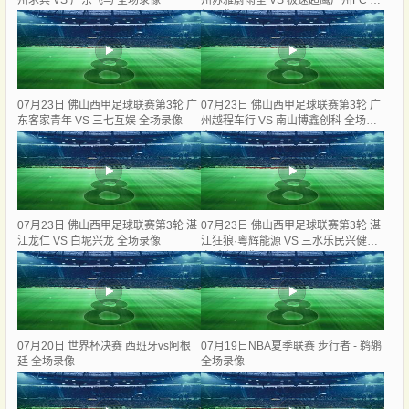
州求其 VS 广东飞马 全场录像
州苏雅蔚雨堂 VS 极速超鹰广州FC 全
场录像
07月23日 佛山西甲足球联赛第3轮 广
07月23日 佛山西甲足球联赛第3轮 广
东客家青年 VS 三七互娱 全场录像
州越程车行 VS 南山博鑫创科 全场录
像
07月23日 佛山西甲足球联赛第3轮 湛
07月23日 佛山西甲足球联赛第3轮 湛
江龙仁 VS 白坭兴龙 全场录像
江狂狼·粵辉能源 VS 三水乐民兴健力
宝 全场录像
07月20日 世界杯决赛 西班牙vs阿根
07月19日NBA夏季联赛 步行者 - 鹈鹕
廷 全场录像
全场录像