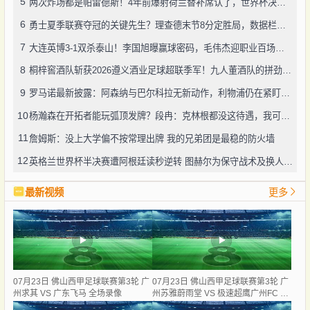
5
两次炸场都是帕雷德斯！4年前爆射荷兰替补席认了，世界杯决赛再演冲突
6
勇士夏季联赛夺冠的关键先生？理查德末节8分定胜局，数据栏没留空白
7
大连英博3-1双杀泰山！李国旭曝赢球密码，毛伟杰迎职业百场里程碑
8
桐梓窖酒队斩获2026遵义酒业足球超联季军！九人董酒队的拼劲太戳人
9
罗马诺最新披露：阿森纳与巴尔科拉无新动作，利物浦仍在紧盯目标
10
杨瀚森在开拓者能玩弧顶发牌？段冉：克林根都没这待遇，我可不太看好
11
詹姆斯：没上大学偏不按常理出牌 我的兄弟团是最稳的防火墙
12
英格兰世界杯半决赛遭阿根廷读秒逆转 图赫尔为保守战术及换人辩护
最新视频
更多
07月23日 佛山西甲足球联赛第3轮 广
07月23日 佛山西甲足球联赛第3轮 广
州求其 VS 广东飞马 全场录像
州苏雅蔚雨堂 VS 极速超鹰广州FC 全
场录像