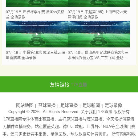
07月19日 世界杯季军赛 法国vs英格
07月19日 中超第19轮 上海申花vs天
兰 全场录像
津津门虎 全场录像
07月19日 中超第19轮 武汉三镇vs深
07月18日 佛山西甲足球联赛第2轮 三
圳新鹏城 全场录像
水乐民兴健力宝 VS 广东飞马 全场录
像
友情链接
178直播
网站地图
篮球直播
足球直播
足球新闻
足球录像
Copyright © 2026 . All Rights Reserved. 关于我们
178直播
版权所有
178直播网专注体育比赛直播，主打足球直播与篮球直播，全天候提供高清
无插件直播服务。站点覆盖英超、德甲、欧冠、世界杯、NBA等全球热门赛
事，还同步更新赛事集锦、录像回放、球队数据与体育资讯。 所有内容均收