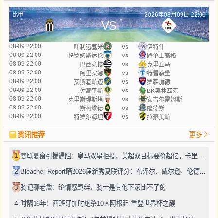
比甲
2026年08月09日 22:00
VS
vs
08-09 22:00
叶利迈塞米
伊特什
vs
08-09 22:00
特罗姆斯达伦
路伦士高格
vs
08-09 22:00
巴西竞技
克里丘马
vs
08-09 22:00
阿里安娜
特雷勒堡
vs
08-09 22:00
艾斯基斯迈
罗森加德
vs
08-09 22:00
佐高平斯
BK奥林匹克
vs
08-09 22:00
克里斯堤斯塔
安吉尔霍姆斯
vs
08-09 22:00
斯柯维德
隆德斯
vs
08-09 22:00
特罗尔海坦
拉豪美斯
资讯推荐
更多
1
曼联夏窗引援遇阻：皇马双星拒投，英超双目标要价超亿，卡里克转正路添堵？
2
Bleacher Report晒2026届新秀夏联评分：布泽尔、威尔逊、伦德博格摘A
3
骑记聊老詹：论情感羁绊，骑士是其他下家比不了的
4
时隔16年！西班牙加时绝杀10人阿根廷 重登世界杯之巅