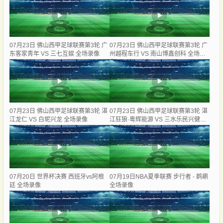
07月23日 佛山西甲足球联赛第3轮 广
07月23日 佛山西甲足球联赛第3轮 广
东客家青年 VS 三七互娱 全场录像
州越程车行 VS 南山博鑫创科 全场录
像
07月23日 佛山西甲足球联赛第3轮 湛
07月23日 佛山西甲足球联赛第3轮 湛
江龙仁 VS 白坭兴龙 全场录像
江狂狼·粵辉能源 VS 三水乐民兴健力
宝 全场录像
07月20日 世界杯决赛 西班牙vs阿根
07月19日NBA夏季联赛 步行者 - 鹈鹕
廷 全场录像
全场录像