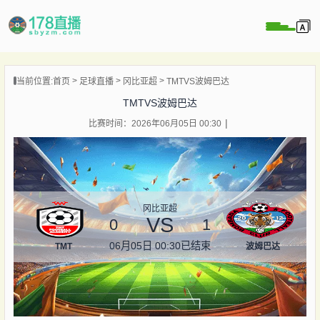
当前位置:
首页
足球直播
冈比亚超
TMTVS波姆巴达
播
TMTVS波姆巴达
播
比赛时间：2026年06月05日 00:30
像
闻
冈比亚超
VS
0
1
06月05日 00:30
已结束
TMT
波姆巴达