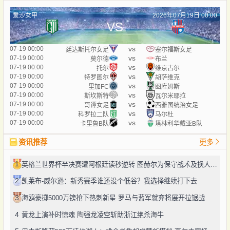
爱沙女甲
2026年07月19日 00:00
VS
vs
07-19 00:00
廷达斯托尔女足
塞尔福斯女足
vs
07-19 00:00
莫尔德
布兰
vs
07-19 00:00
托尔
维京古尔
vs
07-19 00:00
特罗图尔
胡萨维克
vs
07-19 00:00
里加FC
图库姆斯
vs
07-19 00:00
斯坎斯特
瓦尔米耶拉
vs
07-19 00:00
哥谭女足
西雅图统治女足
vs
07-19 00:00
科罗拉二队
马尔杜
vs
07-19 00:00
卡里鲁B队
塔林利华戴亚B队
资讯推荐
更多
1
英格兰世界杯半决赛遭阿根廷读秒逆转 图赫尔为保守战术及换人辩护
2
凯莱布-威尔逊：新秀赛季谁还没个低谷？我选择继续打下去
3
海鸥豪掷5000万镑抢下热刺新星 罗马与蓝军就弃将展开拉锯战
4
黄龙上演补时惊魂 陶强龙凌空斩助浙江绝杀海牛