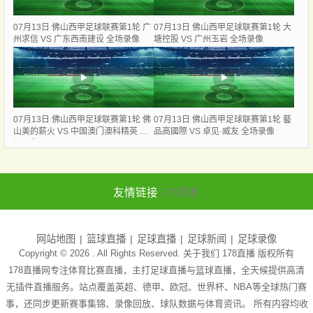
07月13日 佛山西甲足球联赛第1轮 广
07月13日 佛山西甲足球联赛第1轮 大
州求信 VS 广东西南建设 全场录像
塘控股 VS 广州玉岩 全场录像
07月13日 佛山西甲足球联赛第1轮 佛
07月13日 佛山西甲足球联赛第1轮 藝
山美的薪火 VS 中国澳门澳科精英 全
品高國際 VS 卓见·威友 全场录像
场录像
友情链接
178直播
网站地图
篮球直播
足球直播
足球新闻
足球录像
Copyright © 2026 . All Rights Reserved. 关于我们
178直播
版权所有
178直播网专注体育比赛直播，主打足球直播与篮球直播，全天候提供高清
无插件直播服务。站点覆盖英超、德甲、欧冠、世界杯、NBA等全球热门赛
事，还同步更新赛事集锦、录像回放、球队数据与体育资讯。 所有内容均收