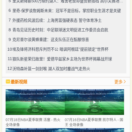
5
里夫斯降薪500万续约湖人：难舍老詹却盛赞新搭档 高尔夫赛场透露真性情
6
里奇-保罗谈詹姆斯未来：冠军不是目标，掌控职业生涯才是关键
7
外援药检风波后续：上海男篮强硬表态 誓守体育净土
8
青岛见证历史时刻：中足联球迷文明促进工作委员会启航
9
克尼普尔谈黄蜂重建：这支队伍正在酝酿惊喜
10
埃及锋将济科怒斥判罚不公 暗讽阿根廷"提前锁定"世界杯
11
狼队新星荣归故里！爱德华兹家乡主场为世界杯揭幕战开球
12
沃特森补篮一剑封喉 湖人双加时鏖战气走热火
最新视频
更多
07月18日NBA夏季联赛 活塞 - 热火
07月16日NBA夏季联赛 凯尔特人 - 国
全场录像
王 全场录像