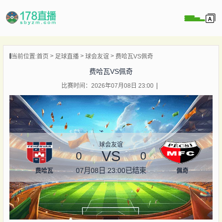
当前位置:
首页
足球直播
球会友谊
费哈瓦VS佩奇
播
费哈瓦VS佩奇
播
比赛时间：2026年07月08日 23:00
像
闻
球会友谊
VS
0
0
07月08日 23:00
已结束
费哈瓦
佩奇