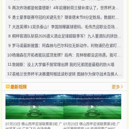
5
两次炸场都是帕雷德斯！4年前爆射荷兰替补席认了，世界杯决赛再演冲突
6
勇士夏季联赛夺冠的关键先生？理查德末节8分定胜局，数据栏没留空白
7
大连英博3-1双杀泰山！李国旭曝赢球密码，毛伟杰迎职业百场里程碑
8
桐梓窖酒队斩获2026遵义酒业足球超联季军！九人董酒队的拼劲太戳人
9
罗马诺最新披露：阿森纳与巴尔科拉无新动作，利物浦仍在紧盯目标
10
杨瀚森在开拓者能玩弧顶发牌？段冉：克林根都没这待遇，我可不太看好
11
詹姆斯：没上大学偏不按常理出牌 我的兄弟团是最稳的防火墙
12
英格兰世界杯半决赛遭阿根廷读秒逆转 图赫尔为保守战术及换人辩护
最新视频
更多
07月23日 佛山西甲足球联赛第3轮 广
07月23日 佛山西甲足球联赛第3轮 广