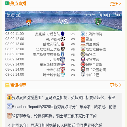
热点直播
更多
澳威北超
2026年08月09日 11:00
VS
vs
08-09 11:00
奥克兰FC后备队
东海岸海湾
vs
08-09 12:00
ABM银河
雷瓦
vs
08-09 13:00
卧龙岗狼队
悉尼联盟
vs
08-09 13:00
堪培拉祖云达斯
堪培拉白头鹰
vs
08-09 13:00
查尔斯顿市布鲁斯
梅特兰
vs
08-09 14:00
北极星
罗宾市蓝
vs
08-09 14:00
布里斯班前锋
瑞德兰茨联
vs
08-09 14:00
卡布尔彻
荷兰公园老鹰
vs
08-09 14:00
叶士域治城
卡帕拉巴
资讯推荐
更多
1
曼联夏窗引援遇阻：皇马双星拒投，英超双目标要价超亿，卡里克转正路添堵？
2
Bleacher Report晒2026届新秀夏联评分：布泽尔、威尔逊、伦德博格摘A
3
骑记聊老詹：论情感羁绊，骑士是其他下家比不了的
4
时隔16年！西班牙加时绝杀10人阿根廷 重登世界杯之巅