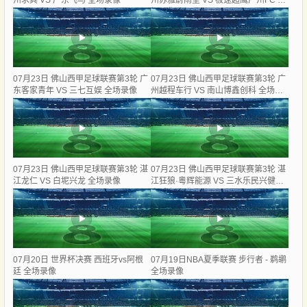
州求其 VS 广东飞马 全场录像
州苏雅蔚雨堂 VS 极速超鹰广州FC 全
场录像
07月23日 佛山西甲足球联赛第3轮 广
07月23日 佛山西甲足球联赛第3轮 广
东客家青年 VS 三七互娱 全场录像
州越程车行 VS 南山博鑫创科 全场录
像
07月23日 佛山西甲足球联赛第3轮 湛
07月23日 佛山西甲足球联赛第3轮 湛
江龙仁 VS 白坭兴龙 全场录像
江狂狼·粵辉能源 VS 三水乐民兴健力
宝 全场录像
07月20日 世界杯决赛 西班牙vs阿根
07月19日NBA夏季联赛 步行者 - 鹈鹕
廷 全场录像
全场录像