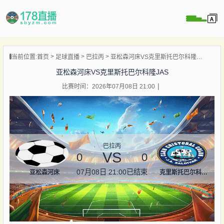
当前位置:
首页
足球直播
巴拉丙
亚松森河床VS克里斯托巴尔科隆JAS
播
亚松森河床VS克里斯托巴尔科隆JAS
播
比赛时间：2026年07月08日 21:00
像
闻
巴拉丙
VS
0
0
07月08日 21:00
已结束
亚松森河床
克里斯托巴尔科隆JAS