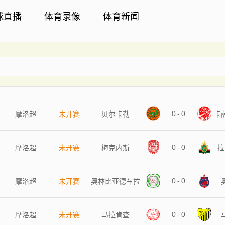
球直播
体育录像
体育新闻
0
-
0
摩洛超
未开赛
贝尔卡勒
卡
0
-
0
摩洛超
未开赛
梅克内斯
拉
0
-
0
摩洛超
未开赛
奥林比亚德车拉
0
-
0
摩洛超
未开赛
马拉肯查