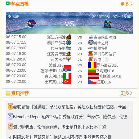
热点直播
更多
泰篮联
2026年08月07日 13:00
VS
vs
08-07 15:00
浙江方兴渡
青岛崂山啤酒
vs
08-07 17:15
泰拉菲尔马
勇士之路
vs
08-07 19:00
拉马多斯
博尔特斯
vs
08-07 19:30
江苏肯帝亚
深圳马可波罗
vs
08-07 20:30
河内水牛
岘港巨龙
vs
08-07 23:00
波兰U16
罗马尼亚U16
vs
08-07 23:00
塞尔维亚U16
立陶宛U16
vs
08-07 23:00
意大利U16
拉脱维亚U16
vs
08-07 23:00
土耳其U16
捷克U16
资讯推荐
更多
1
曼联夏窗引援遇阻：皇马双星拒投，英超双目标要价超亿，卡里克转正路添堵？
2
Bleacher Report晒2026届新秀夏联评分：布泽尔、威尔逊、伦德博格摘A
3
骑记聊老詹：论情感羁绊，骑士是其他下家比不了的
4
时隔16年！西班牙加时绝杀10人阿根廷 重登世界杯之巅