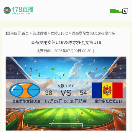
当前位置:
首页
篮球直播
女欧U16 C
直布罗陀女篮U16VS摩尔多瓦女篮U16
播
直布罗陀女篮U16VS摩尔多瓦女篮U16
播
比赛时间：2026年07月09日 00:30
像
闻
女欧U16 C
VS
38
54
07月09日 00:30
已结束
直布罗陀女篮U16
摩尔多瓦女篮U16