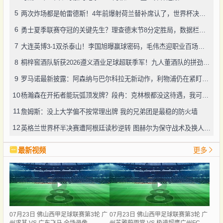
5
两次炸场都是帕雷德斯！4年前爆射荷兰替补席认了，世界杯决赛再演冲突
6
勇士夏季联赛夺冠的关键先生？理查德末节8分定胜局，数据栏没留空白
7
大连英博3-1双杀泰山！李国旭曝赢球密码，毛伟杰迎职业百场里程碑
8
桐梓窖酒队斩获2026遵义酒业足球超联季军！九人董酒队的拼劲太戳人
9
罗马诺最新披露：阿森纳与巴尔科拉无新动作，利物浦仍在紧盯目标
10
杨瀚森在开拓者能玩弧顶发牌？段冉：克林根都没这待遇，我可不太看好
11
詹姆斯：没上大学偏不按常理出牌 我的兄弟团是最稳的防火墙
12
英格兰世界杯半决赛遭阿根廷读秒逆转 图赫尔为保守战术及换人辩护
最新视频
更多
07月23日 佛山西甲足球联赛第3轮 广
07月23日 佛山西甲足球联赛第3轮 广