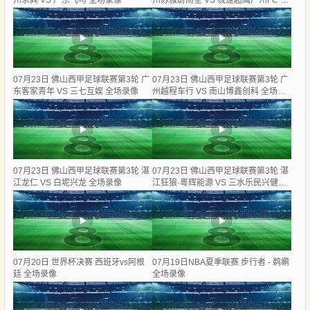
州求其 VS 广东飞马 全场录像
州苏雅蔚雨堂 VS 极速超鹰广州FC 全
场录像
07月23日 佛山西甲足球联赛第3轮 广
07月23日 佛山西甲足球联赛第3轮 广
东客家青年 VS 三七互娱 全场录像
州越程车行 VS 南山博鑫创科 全场录
像
07月23日 佛山西甲足球联赛第3轮 湛
07月23日 佛山西甲足球联赛第3轮 湛
江龙仁 VS 白坭兴龙 全场录像
江狂狼·粵辉能源 VS 三水乐民兴健力
宝 全场录像
07月20日 世界杯决赛 西班牙vs阿根
07月19日NBA夏季联赛 步行者 - 鹈鹕
廷 全场录像
全场录像