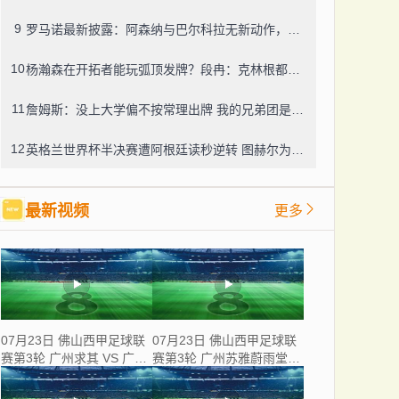
9
罗马诺最新披露：阿森纳与巴尔科拉无新动作，利物浦仍在紧盯目标
10
杨瀚森在开拓者能玩弧顶发牌？段冉：克林根都没这待遇，我可不太看好
11
詹姆斯：没上大学偏不按常理出牌 我的兄弟团是最稳的防火墙
12
英格兰世界杯半决赛遭阿根廷读秒逆转 图赫尔为保守战术及换人辩护
最新视频
更多
07月23日 佛山西甲足球联
07月23日 佛山西甲足球联
赛第3轮 广州求其 VS 广东
赛第3轮 广州苏雅蔚雨堂
飞马 全场录像
VS 极速超鹰广州FC 全场
录像