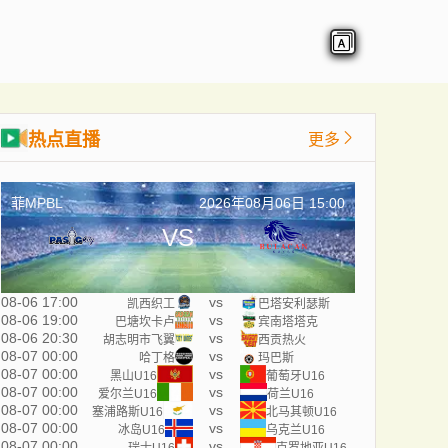
热点直播
更多
菲MPBL
2026年08月06日 15:00
VS
08-06 17:00
vs
凯西织工
巴塔安利瑟斯
08-06 19:00
vs
巴塘坎卡卢
宾南塔塔克
08-06 20:30
vs
胡志明市飞翼
西贡热火
08-07 00:00
vs
哈丁格
玛巴斯
08-07 00:00
vs
黑山U16
葡萄牙U16
08-07 00:00
vs
爱尔兰U16
荷兰U16
08-07 00:00
vs
塞浦路斯U16
北马其顿U16
08-07 00:00
vs
冰岛U16
乌克兰U16
08-07 00:00
vs
瑞士U16
克罗地亚U16