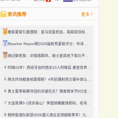
资讯推荐
更多
1
曼联夏窗引援遇阻：皇马双星拒投，英超双目标要价超亿，卡里克转正路添堵？
2
Bleacher Report晒2026届新秀夏联评分：布泽尔、威尔逊、伦德博格摘A
3
骑记聊老詹：论情感羁绊，骑士是其他下家比不了的
4
时隔16年！西班牙加时绝杀10人阿根廷 重登世界杯之巅
5
两次炸场都是帕雷德斯！4年前爆射荷兰替补席认了，世界杯决赛再演冲突
6
勇士夏季联赛夺冠的关键先生？理查德末节8分定胜局，数据栏没留空白
7
大连英博3-1双杀泰山！李国旭曝赢球密码，毛伟杰迎职业百场里程碑
8
桐梓窖酒队斩获2026遵义酒业足球超联季军！九人董酒队的拼劲太戳人