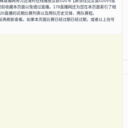
，蜘蛛直播网将为您准时在线播放女欧U20 B【斯洛伐克女篮U20VS爱
以提前收藏本页面以免错过直播。178直播网还为您在本页面索引了相
篮U20直播的近期比赛列表以及两队历史交锋、两队赛程。
前再刷新查看。如果本页面比赛已经过期已经过期，或者以上信号