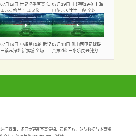
07月19日 世界杯季军赛 法
07月19日 中超第19轮 上海
国vs英格兰 全场录像
申花vs天津津门虎 全场录
像
07月19日 中超第19轮 武汉
07月18日 佛山西甲足球联
三镇vs深圳新鹏城 全场录
赛第2轮 三水乐民兴健力宝
像
VS 广东飞马 全场录像
球热门赛事，还同步更新赛事集锦、录像回放、球队数据与体育资