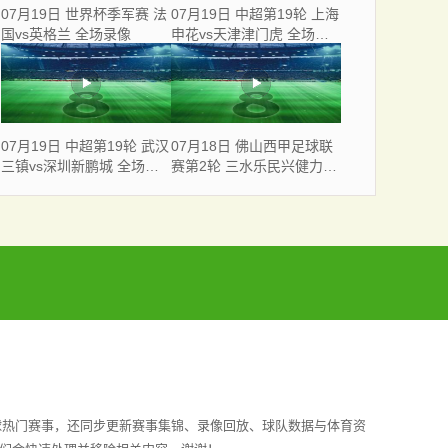
07月19日 世界杯季军赛 法
07月19日 中超第19轮 上海
国vs英格兰 全场录像
申花vs天津津门虎 全场录
像
07月19日 中超第19轮 武汉
07月18日 佛山西甲足球联
三镇vs深圳新鹏城 全场录
赛第2轮 三水乐民兴健力宝
像
VS 广东飞马 全场录像
球热门赛事，还同步更新赛事集锦、录像回放、球队数据与体育资