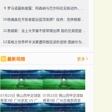
9
罗马诺最新披露：阿森纳与巴尔科拉无新动作，利物浦仍在紧盯目标
10
杨瀚森在开拓者能玩弧顶发牌？段冉：克林根都没这待遇，我可不太看好
11
詹姆斯：没上大学偏不按常理出牌 我的兄弟团是最稳的防火墙
12
英格兰世界杯半决赛遭阿根廷读秒逆转 图赫尔为保守战术及换人辩护
最新视频
更多
07月23日 佛山西甲足球联
07月23日 佛山西甲足球联
赛第3轮 广州求其 VS 广东
赛第3轮 广州苏雅蔚雨堂
飞马 全场录像
VS 极速超鹰广州FC 全场
录像