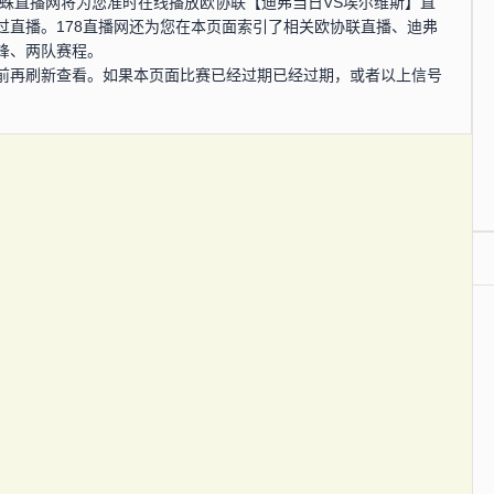
0分，蜘蛛直播网将为您准时在线播放欧协联【迪弗当日VS埃尔维斯】直
过直播。178直播网还为您在本页面索引了相关欧协联直播、迪弗
锋、两队赛程。
前再刷新查看。如果本页面比赛已经过期已经过期，或者以上信号