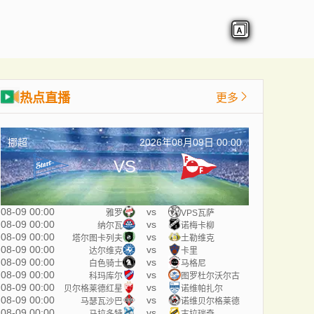
热点直播
更多
挪超
2026年08月09日 00:00
VS
08-09 00:00
vs
雅罗
VPS瓦萨
08-09 00:00
vs
纳尔瓦
诺梅卡柳
08-09 00:00
vs
塔尔图卡列夫
土勒维克
08-09 00:00
vs
达尔维克
卡里
08-09 00:00
vs
白色骑士
马格尼
08-09 00:00
vs
科玛库尔
图罗杜尔沃尔古
08-09 00:00
vs
贝尔格莱德红星
诺维帕扎尔
08-09 00:00
vs
马瑟瓦沙巴
诺维贝尔格莱德
08-09 00:00
vs
马拉多特
古拉瑞奇