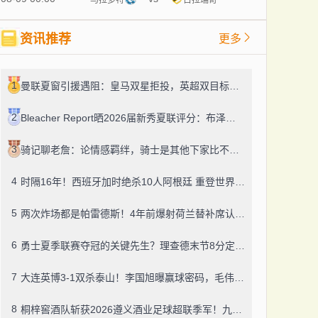
资讯推荐
更多
1
曼联夏窗引援遇阻：皇马双星拒投，英超双目标要价超亿，卡里克转正路添堵？
2
Bleacher Report晒2026届新秀夏联评分：布泽尔、威尔逊、伦德博格摘A
3
骑记聊老詹：论情感羁绊，骑士是其他下家比不了的
4
时隔16年！西班牙加时绝杀10人阿根廷 重登世界杯之巅
5
两次炸场都是帕雷德斯！4年前爆射荷兰替补席认了，世界杯决赛再演冲突
6
勇士夏季联赛夺冠的关键先生？理查德末节8分定胜局，数据栏没留空白
7
大连英博3-1双杀泰山！李国旭曝赢球密码，毛伟杰迎职业百场里程碑
8
桐梓窖酒队斩获2026遵义酒业足球超联季军！九人董酒队的拼劲太戳人