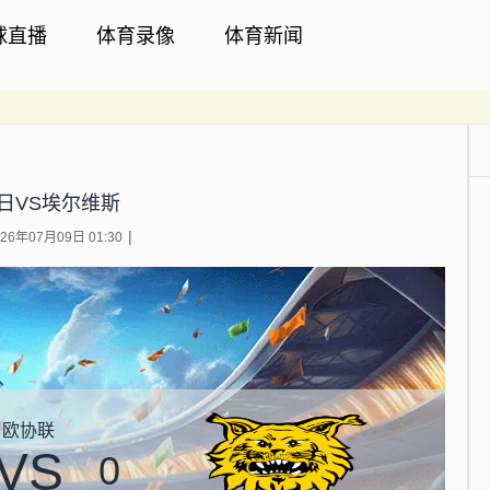
球直播
体育录像
体育新闻
日VS埃尔维斯
6年07月09日 01:30
欧协联
VS
0