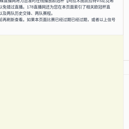
0分，蜘蛛直播网将为您准时在线播放欧冠杯【阿拉木图凯拉特VS尼克希
以免错过直播。178直播网还为您在本页面索引了相关欧冠杯直
以及两队历史交锋、两队赛程。
前再刷新查看。如果本页面比赛已经过期已经过期，或者以上信号