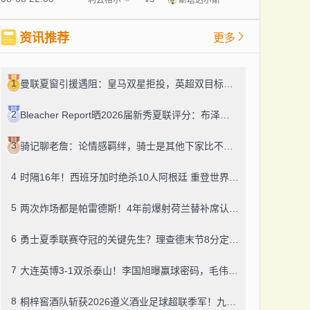
资讯推荐
更多
1
曼联夏窗引援遇阻：皇马双星拒投，英超双目标要价超亿，卡里克转正路添堵？
2
Bleacher Report晒2026届新秀夏联评分：布泽尔、威尔逊、伦德博格摘A
3
骑记聊老詹：论情感羁绊，骑士是其他下家比不了的
4
时隔16年！西班牙加时绝杀10人阿根廷 重登世界杯之巅
5
两次炸场都是帕雷德斯！4年前爆射荷兰替补席认了，世界杯决赛再演冲突
6
勇士夏季联赛夺冠的关键先生？理查德末节8分定胜局，数据栏没留空白
7
大连英博3-1双杀泰山！李国旭曝赢球密码，毛伟杰迎职业百场里程碑
8
桐梓窖酒队斩获2026遵义酒业足球超联季军！九人董酒队的拼劲太戳人