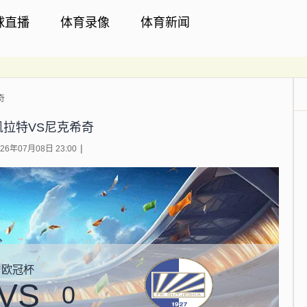
球直播
体育录像
体育新闻
奇
凯拉特VS尼克希奇
6年07月08日 23:00
欧冠杯
VS
0