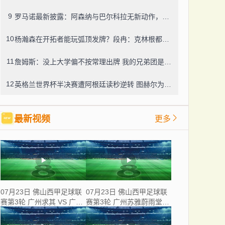
9
罗马诺最新披露：阿森纳与巴尔科拉无新动作，利物浦仍在紧盯目标
10
杨瀚森在开拓者能玩弧顶发牌？段冉：克林根都没这待遇，我可不太看好
11
詹姆斯：没上大学偏不按常理出牌 我的兄弟团是最稳的防火墙
12
英格兰世界杯半决赛遭阿根廷读秒逆转 图赫尔为保守战术及换人辩护
最新视频
更多
07月23日 佛山西甲足球联
07月23日 佛山西甲足球联
赛第3轮 广州求其 VS 广东
赛第3轮 广州苏雅蔚雨堂
飞马 全场录像
VS 极速超鹰广州FC 全场
录像