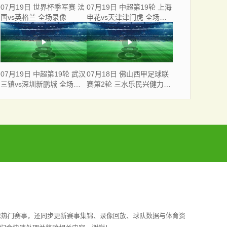
07月19日 世界杯季军赛 法
07月19日 中超第19轮 上海
国vs英格兰 全场录像
申花vs天津津门虎 全场录
像
07月19日 中超第19轮 武汉
07月18日 佛山西甲足球联
三镇vs深圳新鹏城 全场录
赛第2轮 三水乐民兴健力宝
像
VS 广东飞马 全场录像
球热门赛事，还同步更新赛事集锦、录像回放、球队数据与体育资