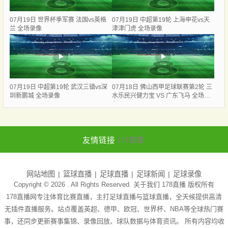
07月19日 世界杯季军赛 法国vs英格
07月19日 中超第19轮 上海申花vs天
兰 全场录像
津津门虎 全场录像
07月19日 中超第19轮 武汉三镇vs深
07月18日 佛山西甲足球联赛第2轮 三
圳新鹏城 全场录像
水乐民兴健力宝 VS 广东飞马 全场录
像
友情链接
178直播
网站地图
篮球直播
足球直播
足球新闻
足球录像
Copyright © 2026 . All Rights Reserved. 关于我们
178直播
版权所有
178直播网专注体育比赛直播，主打足球直播与篮球直播，全天候提供高清
无插件直播服务。站点覆盖英超、德甲、欧冠、世界杯、NBA等全球热门赛
事，还同步更新赛事集锦、录像回放、球队数据与体育资讯。 所有内容均收