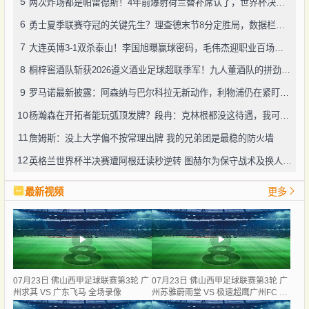
5
两次炸场都是帕雷德斯！4年前爆射荷兰替补席认了，世界杯决赛再演冲突
6
勇士夏季联赛夺冠的关键先生？理查德末节8分定胜局，数据栏没留空白
7
大连英博3-1双杀泰山！李国旭曝赢球密码，毛伟杰迎职业百场里程碑
8
桐梓窖酒队斩获2026遵义酒业足球超联季军！九人董酒队的拼劲太戳人
9
罗马诺最新披露：阿森纳与巴尔科拉无新动作，利物浦仍在紧盯目标
10
杨瀚森在开拓者能玩弧顶发牌？段冉：克林根都没这待遇，我可不太看好
11
詹姆斯：没上大学偏不按常理出牌 我的兄弟团是最稳的防火墙
12
英格兰世界杯半决赛遭阿根廷读秒逆转 图赫尔为保守战术及换人辩护
最新视频
更多
07月23日 佛山西甲足球联赛第3轮 广
07月23日 佛山西甲足球联赛第3轮 广
州求其 VS 广东飞马 全场录像
州苏雅蔚雨堂 VS 极速超鹰广州FC 全
场录像