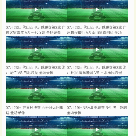
07月23日 佛山西甲足球联赛第3轮 广
07月23日 佛山西甲足球联赛第3轮 广
东客家青年 VS 三七互娱 全场录像
州越程车行 VS 南山博鑫创科 全场录
像
07月23日 佛山西甲足球联赛第3轮 湛
07月23日 佛山西甲足球联赛第3轮 湛
江龙仁 VS 白坭兴龙 全场录像
江狂狼·粵辉能源 VS 三水乐民兴健力
宝 全场录像
07月20日 世界杯决赛 西班牙vs阿根
07月19日NBA夏季联赛 步行者 - 鹈鹕
廷 全场录像
全场录像