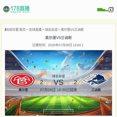
当前位置:
首页
足球直播
球会友谊
奥尔堡VS兰讷斯
播
奥尔堡VS兰讷斯
播
比赛时间：2026年07月08日 18:00
像
闻
球会友谊
VS
2
2
07月08日 18:00
已结束
奥尔堡
兰讷斯