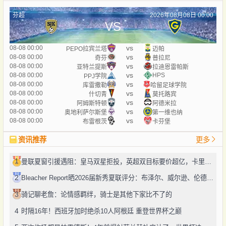
芬超
2026年08月08日 00:00
VS
vs
08-08 00:00
PEPO拉宾兰塔
迈帕
vs
08-08 00:00
奇芬
普拉尼
vs
08-08 00:00
亚特兰提斯
拉迪恩雷帕斯
vs
08-08 00:00
HPS
PPJ学院
vs
08-08 00:00
库雷撒勒
哈留足球学院
vs
08-08 00:00
什切青
莫托路宾
vs
08-08 00:00
阿姆斯特顿
阿德米拉
vs
08-08 00:00
奥地利萨尔斯堡
第一维也纳
vs
08-08 00:00
布雷根茨
卡芬堡
资讯推荐
更多
1
曼联夏窗引援遇阻：皇马双星拒投，英超双目标要价超亿，卡里克转正路添堵？
2
Bleacher Report晒2026届新秀夏联评分：布泽尔、威尔逊、伦德博格摘A
3
骑记聊老詹：论情感羁绊，骑士是其他下家比不了的
4
时隔16年！西班牙加时绝杀10人阿根廷 重登世界杯之巅