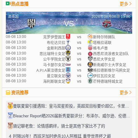
热点直播
更多
澳南超
2026年08月08日 13:00
VS
vs
08-08 13:00
克罗伊登国王
斯特尔特狮队
vs
08-08 13:00
布伦达贝拉
塔格拉诺联
vs
08-08 13:00
金斯利西部
格韦卢普
vs
08-08 13:00
思比瑞特士女足
西悉尼流浪者女足B队
vs
08-08 13:00
公牛学院女足
悉尼大学女足
vs
08-08 13:00
马卡瑟尔女足
新南威尔士大学女足
vs
08-08 13:00
A.P.I.A莱洽德女足
格拉德斯维尔乌鸦女足
vs
08-08 13:00
曼立联女足
伊拉瓦拉女足
vs
08-08 13:00
海利斯联女足
芒特德瑞特城女足
资讯推荐
更多
1
曼联夏窗引援遇阻：皇马双星拒投，英超双目标要价超亿，卡里克转正路添堵？
2
Bleacher Report晒2026届新秀夏联评分：布泽尔、威尔逊、伦德博格摘A
3
骑记聊老詹：论情感羁绊，骑士是其他下家比不了的
4
时隔16年！西班牙加时绝杀10人阿根廷 重登世界杯之巅