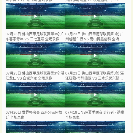
州求其 VS 广东飞马 全场录像
州苏雅蔚雨堂 VS 极速超鹰广州FC 全
场录像
07月23日 佛山西甲足球联赛第3轮 广
07月23日 佛山西甲足球联赛第3轮 广
东客家青年 VS 三七互娱 全场录像
州越程车行 VS 南山博鑫创科 全场录
像
07月23日 佛山西甲足球联赛第3轮 湛
07月23日 佛山西甲足球联赛第3轮 湛
江龙仁 VS 白坭兴龙 全场录像
江狂狼·粵辉能源 VS 三水乐民兴健力
宝 全场录像
07月20日 世界杯决赛 西班牙vs阿根
07月19日NBA夏季联赛 步行者 - 鹈鹕
廷 全场录像
全场录像