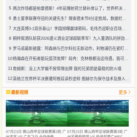
5
两次炸场都是帕雷德斯！4年前爆射荷兰替补席认了，世界杯决赛再演冲突
6
勇士夏季联赛夺冠的关键先生？理查德末节8分定胜局，数据栏没留空白
7
大连英博3-1双杀泰山！李国旭曝赢球密码，毛伟杰迎职业百场里程碑
8
桐梓窖酒队斩获2026遵义酒业足球超联季军！九人董酒队的拼劲太戳人
9
罗马诺最新披露：阿森纳与巴尔科拉无新动作，利物浦仍在紧盯目标
10
杨瀚森在开拓者能玩弧顶发牌？段冉：克林根都没这待遇，我可不太看好
11
詹姆斯：没上大学偏不按常理出牌 我的兄弟团是最稳的防火墙
12
英格兰世界杯半决赛遭阿根廷读秒逆转 图赫尔为保守战术及换人辩护
最新视频
更多
07月23日 佛山西甲足球联赛第3轮 广
07月23日 佛山西甲足球联赛第3轮 广