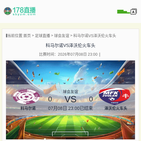
当前位置:
首页
足球直播
球会友谊
科马尔诺VS泽沃伦火车头
播
科马尔诺VS泽沃伦火车头
播
比赛时间：2026年07月08日 23:00
像
闻
球会友谊
VS
0
0
07月08日 23:00
已结束
科马尔诺
泽沃伦火车头