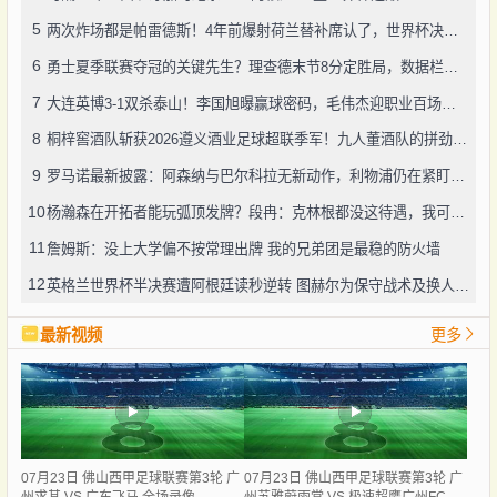
5
两次炸场都是帕雷德斯！4年前爆射荷兰替补席认了，世界杯决赛再演冲突
6
勇士夏季联赛夺冠的关键先生？理查德末节8分定胜局，数据栏没留空白
7
大连英博3-1双杀泰山！李国旭曝赢球密码，毛伟杰迎职业百场里程碑
8
桐梓窖酒队斩获2026遵义酒业足球超联季军！九人董酒队的拼劲太戳人
9
罗马诺最新披露：阿森纳与巴尔科拉无新动作，利物浦仍在紧盯目标
10
杨瀚森在开拓者能玩弧顶发牌？段冉：克林根都没这待遇，我可不太看好
11
詹姆斯：没上大学偏不按常理出牌 我的兄弟团是最稳的防火墙
12
英格兰世界杯半决赛遭阿根廷读秒逆转 图赫尔为保守战术及换人辩护
最新视频
更多
07月23日 佛山西甲足球联赛第3轮 广
07月23日 佛山西甲足球联赛第3轮 广