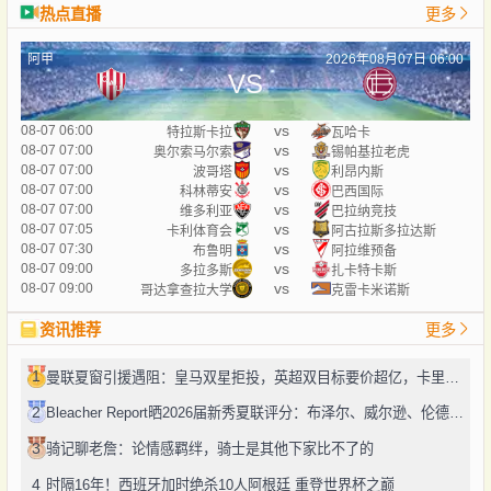
热点直播
更多
阿甲
2026年08月07日 06:00
VS
vs
08-07 06:00
特拉斯卡拉
瓦哈卡
vs
08-07 07:00
奥尔索马尔索
锡帕基拉老虎
vs
08-07 07:00
波哥塔
利昂内斯
vs
08-07 07:00
科林蒂安
巴西国际
vs
08-07 07:00
维多利亚
巴拉纳竞技
vs
08-07 07:05
卡利体育会
阿古拉斯多拉达斯
vs
08-07 07:30
布鲁明
阿拉维预备
vs
08-07 09:00
多拉多斯
扎卡特卡斯
vs
08-07 09:00
哥达拿查拉大学
克雷卡米诺斯
资讯推荐
更多
1
曼联夏窗引援遇阻：皇马双星拒投，英超双目标要价超亿，卡里克转正路添堵？
2
Bleacher Report晒2026届新秀夏联评分：布泽尔、威尔逊、伦德博格摘A
3
骑记聊老詹：论情感羁绊，骑士是其他下家比不了的
4
时隔16年！西班牙加时绝杀10人阿根廷 重登世界杯之巅