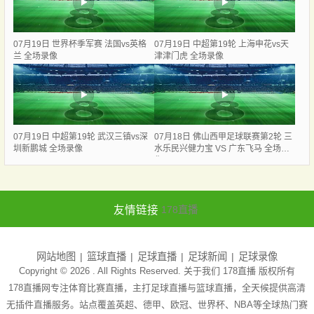
07月19日 世界杯季军赛 法国vs英格
07月19日 中超第19轮 上海申花vs天
兰 全场录像
津津门虎 全场录像
07月19日 中超第19轮 武汉三镇vs深
07月18日 佛山西甲足球联赛第2轮 三
圳新鹏城 全场录像
水乐民兴健力宝 VS 广东飞马 全场录
像
友情链接
178直播
网站地图
篮球直播
足球直播
足球新闻
足球录像
Copyright © 2026 . All Rights Reserved. 关于我们
178直播
版权所有
178直播网专注体育比赛直播，主打足球直播与篮球直播，全天候提供高清
无插件直播服务。站点覆盖英超、德甲、欧冠、世界杯、NBA等全球热门赛