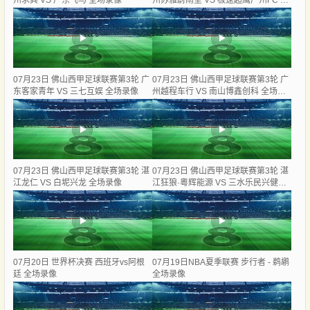
州求其 VS 广东飞马 全场录像
州苏雅蔚雨堂 VS 极速超鹰广州FC 全
场录像
07月23日 佛山西甲足球联赛第3轮 广
07月23日 佛山西甲足球联赛第3轮 广
东客家青年 VS 三七互娱 全场录像
州越程车行 VS 南山博鑫创科 全场录
像
07月23日 佛山西甲足球联赛第3轮 湛
07月23日 佛山西甲足球联赛第3轮 湛
江龙仁 VS 白坭兴龙 全场录像
江狂狼·粵辉能源 VS 三水乐民兴健力
宝 全场录像
07月20日 世界杯决赛 西班牙vs阿根
07月19日NBA夏季联赛 步行者 - 鹈鹕
廷 全场录像
全场录像