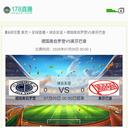
当前位置:
首页
足球直播
球会友谊
德国奥伯罗登VS奥芬巴查
播
德国奥伯罗登VS奥芬巴查
播
比赛时间：2026年07月09日 00:00
像
闻
球会友谊
VS
0
0
07月09日 00:00
已结束
德国奥伯罗登
奥芬巴查