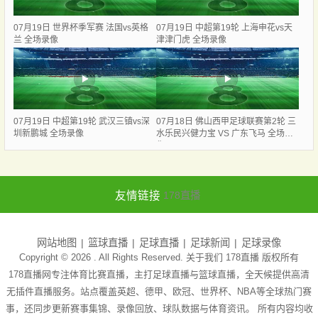
07月19日 世界杯季军赛 法国vs英格
07月19日 中超第19轮 上海申花vs天
兰 全场录像
津津门虎 全场录像
07月19日 中超第19轮 武汉三镇vs深
07月18日 佛山西甲足球联赛第2轮 三
圳新鹏城 全场录像
水乐民兴健力宝 VS 广东飞马 全场录
像
友情链接
178直播
网站地图
篮球直播
足球直播
足球新闻
足球录像
Copyright © 2026 . All Rights Reserved. 关于我们
178直播
版权所有
178直播网专注体育比赛直播，主打足球直播与篮球直播，全天候提供高清
无插件直播服务。站点覆盖英超、德甲、欧冠、世界杯、NBA等全球热门赛
事，还同步更新赛事集锦、录像回放、球队数据与体育资讯。 所有内容均收