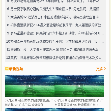
5
两次炸场都是帕雷德斯！4年前爆射荷兰替补席认了，世界杯决赛再演冲突
6
勇士夏季联赛夺冠的关键先生？理查德末节8分定胜局，数据栏没留空白
7
大连英博3-1双杀泰山！李国旭曝赢球密码，毛伟杰迎职业百场里程碑
8
桐梓窖酒队斩获2026遵义酒业足球超联季军！九人董酒队的拼劲太戳人
9
罗马诺最新披露：阿森纳与巴尔科拉无新动作，利物浦仍在紧盯目标
10
杨瀚森在开拓者能玩弧顶发牌？段冉：克林根都没这待遇，我可不太看好
11
詹姆斯：没上大学偏不按常理出牌 我的兄弟团是最稳的防火墙
12
英格兰世界杯半决赛遭阿根廷读秒逆转 图赫尔为保守战术及换人辩护
最新视频
更多
07月23日 佛山西甲足球联赛第3轮 广
07月23日 佛山西甲足球联赛第3轮 广
州求其 VS 广东飞马 全场录像
州苏雅蔚雨堂 VS 极速超鹰广州FC 全
场录像