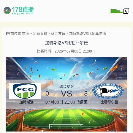
当前位置:
首页
足球直播
球会友谊
加特斯洛VS比勒菲尔德
播
加特斯洛VS比勒菲尔德
播
比赛时间：2026年07月08日 21:00
像
闻
球会友谊
VS
0
3
07月08日 21:00
已结束
加特斯洛
比勒菲尔德