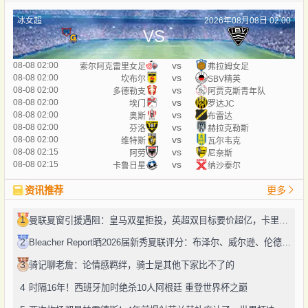
冰女超
2026年08月08日 02:00
VS
vs
08-08 02:00
索尔阿克雷里女足
弗拉姆女足
vs
08-08 02:00
坎布尔
SBV精英
vs
08-08 02:00
多德勒支
阿贾克斯青年队
vs
08-08 02:00
埃门
罗达JC
vs
08-08 02:00
奥斯
布雷达
vs
08-08 02:00
芬洛
赫拉克勒斯
vs
08-08 02:00
维特斯
瓦尔韦克
vs
08-08 02:15
阿劳
尼奈斯
vs
08-08 02:15
卡鲁日星
纳沙泰尔
资讯推荐
更多
1
曼联夏窗引援遇阻：皇马双星拒投，英超双目标要价超亿，卡里克转正路添堵？
2
Bleacher Report晒2026届新秀夏联评分：布泽尔、威尔逊、伦德博格摘A
3
骑记聊老詹：论情感羁绊，骑士是其他下家比不了的
4
时隔16年！西班牙加时绝杀10人阿根廷 重登世界杯之巅