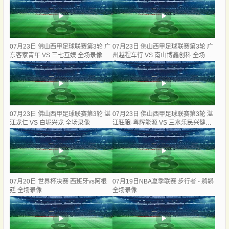
07月23日 佛山西甲足球联赛第3轮 广
07月23日 佛山西甲足球联赛第3轮 广
东客家青年 VS 三七互娱 全场录像
州越程车行 VS 南山博鑫创科 全场录
像
07月23日 佛山西甲足球联赛第3轮 湛
07月23日 佛山西甲足球联赛第3轮 湛
江龙仁 VS 白坭兴龙 全场录像
江狂狼·粵辉能源 VS 三水乐民兴健力
宝 全场录像
07月20日 世界杯决赛 西班牙vs阿根
07月19日NBA夏季联赛 步行者 - 鹈鹕
廷 全场录像
全场录像