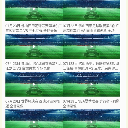
07月23日 佛山西甲足球联赛第3轮 广
07月23日 佛山西甲足球联赛第3轮 广
东客家青年 VS 三七互娱 全场录像
州越程车行 VS 南山博鑫创科 全场录
像
07月23日 佛山西甲足球联赛第3轮 湛
07月23日 佛山西甲足球联赛第3轮 湛
江龙仁 VS 白坭兴龙 全场录像
江狂狼·粵辉能源 VS 三水乐民兴健力
宝 全场录像
07月20日 世界杯决赛 西班牙vs阿根
07月19日NBA夏季联赛 步行者 - 鹈鹕
廷 全场录像
全场录像