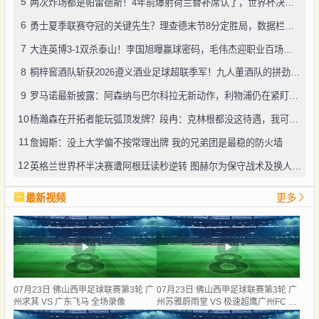
5
两次炸场都是帕雷德斯！4年前爆射荷兰替补席认了，世界杯决赛再演冲突
6
勇士夏季联赛夺冠的关键先生？理查德末节8分定胜局，数据栏没留空白
7
大连英博3-1双杀泰山！李国旭曝赢球密码，毛伟杰迎职业百场里程碑
8
桐梓窖酒队斩获2026遵义酒业足球超联季军！九人董酒队的拼劲太戳人
9
罗马诺最新披露：阿森纳与巴尔科拉无新动作，利物浦仍在紧盯目标
10
杨瀚森在开拓者能玩弧顶发牌？段冉：克林根都没这待遇，我可不太看好
11
詹姆斯：没上大学偏不按常理出牌 我的兄弟团是最稳的防火墙
12
英格兰世界杯半决赛遭阿根廷读秒逆转 图赫尔为保守战术及换人辩护
最新视频
更多
07月23日 佛山西甲足球联赛第3轮 广
07月23日 佛山西甲足球联赛第3轮 广
州求其 VS 广东飞马 全场录像
州苏雅蔚雨堂 VS 极速超鹰广州FC 全
场录像