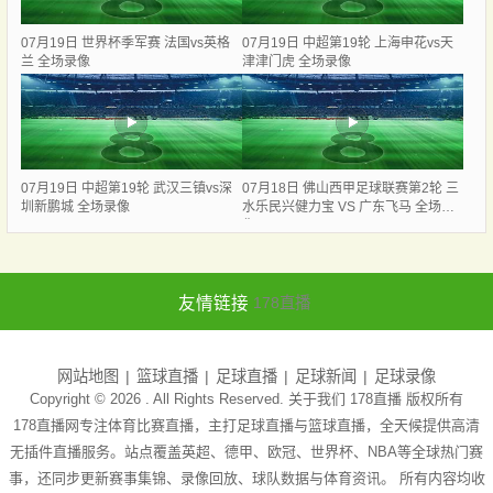
07月19日 世界杯季军赛 法国vs英格
07月19日 中超第19轮 上海申花vs天
兰 全场录像
津津门虎 全场录像
07月19日 中超第19轮 武汉三镇vs深
07月18日 佛山西甲足球联赛第2轮 三
圳新鹏城 全场录像
水乐民兴健力宝 VS 广东飞马 全场录
像
友情链接
178直播
网站地图
篮球直播
足球直播
足球新闻
足球录像
Copyright © 2026 . All Rights Reserved. 关于我们
178直播
版权所有
178直播网专注体育比赛直播，主打足球直播与篮球直播，全天候提供高清
无插件直播服务。站点覆盖英超、德甲、欧冠、世界杯、NBA等全球热门赛
事，还同步更新赛事集锦、录像回放、球队数据与体育资讯。 所有内容均收