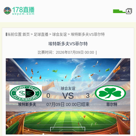
当前位置:
首页
足球直播
球会友谊
埃特斯多夫VS菲尔特
播
埃特斯多夫VS菲尔特
播
比赛时间：2026年07月09日 00:00
像
闻
球会友谊
VS
0
3
07月09日 00:00
已结束
埃特斯多夫
菲尔特