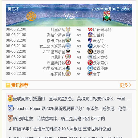
英联杯
2026年08月06日 20:00
VS
vs
08-06 21:00
阿里萨纳
哈德瑞马特
vs
08-06 21:00
海拉尔荷达
史兰姆
vs
08-06 21:00
穆卡拉体育
沃达特
vs
08-06 21:00
女王公园巡游者
米尔沃尔
vs
08-06 22:00
AFC温布尔登
纽波特
vs
08-06 22:00
巴恩斯利
维冈竞技
vs
08-06 22:00
布里斯托城
沃尔索尔
vs
08-06 22:00
布里斯托流浪
彼得堡联
vs
08-06 22:00
布罗姆利
雷丁
资讯推荐
更多
1
曼联夏窗引援遇阻：皇马双星拒投，英超双目标要价超亿，卡里克转正路添堵？
2
Bleacher Report晒2026届新秀夏联评分：布泽尔、威尔逊、伦德博格摘A
3
骑记聊老詹：论情感羁绊，骑士是其他下家比不了的
4
时隔16年！西班牙加时绝杀10人阿根廷 重登世界杯之巅