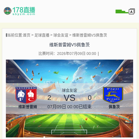
当前位置:
首页
足球直播
球会友谊
维斯普雷姆VS佩鲁茨
播
维斯普雷姆VS佩鲁茨
播
比赛时间：2026年07月09日 00:00
像
闻
球会友谊
VS
2
0
07月09日 00:00
已结束
维斯普雷姆
佩鲁茨