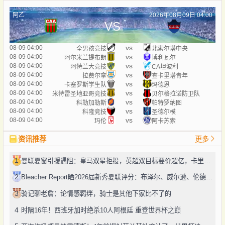
阿乙
2026年08月09日 04:00
VS
vs
08-09 04:00
全男孩竞技
北索尔塔中央
vs
08-09 04:00
阿尔米兰提布朗
博利瓦尔
vs
08-09 04:00
阿特兰大竞技
CA坦波利
vs
08-09 04:00
拉费尔拿
查卡里塔青年
vs
08-09 04:00
卡塞罗斯学生队
玛德恩
vs
08-09 04:00
米特雷圣地亚哥竞技
贝尔格拉诺防卫队
vs
08-09 04:00
科勒加勒斯
帕特罗纳图
vs
08-09 04:00
科隆竞技
圣德尔模
vs
08-09 04:00
玛伦
阿卡苏索
资讯推荐
更多
1
曼联夏窗引援遇阻：皇马双星拒投，英超双目标要价超亿，卡里克转正路添堵？
2
Bleacher Report晒2026届新秀夏联评分：布泽尔、威尔逊、伦德博格摘A
3
骑记聊老詹：论情感羁绊，骑士是其他下家比不了的
4
时隔16年！西班牙加时绝杀10人阿根廷 重登世界杯之巅