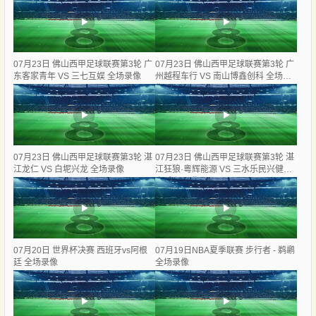
07月23日 佛山西甲足球联赛第3轮 广
07月23日 佛山西甲足球联赛第3轮 广
东客家青年 VS 三七互娱 全场录像
州越程车行 VS 南山博鑫创科 全场录
像
07月23日 佛山西甲足球联赛第3轮 湛
07月23日 佛山西甲足球联赛第3轮 湛
江龙仁 VS 白坭兴龙 全场录像
江狂狼·粵辉能源 VS 三水乐民兴健力
宝 全场录像
07月20日 世界杯决赛 西班牙vs阿根
07月19日NBA夏季联赛 步行者 - 鹈鹕
廷 全场录像
全场录像