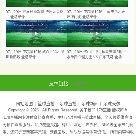
07月19日 世界杯季军赛 法国vs英格
07月19日 中超第19轮 上海申花vs天
兰 全场录像
津津门虎 全场录像
07月19日 中超第19轮 武汉三镇vs深
07月18日 佛山西甲足球联赛第2轮 三
圳新鹏城 全场录像
水乐民兴健力宝 VS 广东飞马 全场录
像
友情链接
178直播
网站地图
篮球直播
足球直播
足球新闻
足球录像
Copyright © 2026 . All Rights Reserved. 关于我们
178直播
版权所有
178直播网专注体育比赛直播，主打足球直播与篮球直播，全天候提供高清
无插件直播服务。站点覆盖英超、德甲、欧冠、世界杯、NBA等全球热门赛
事，还同步更新赛事集锦、录像回放、球队数据与体育资讯。 所有内容均收