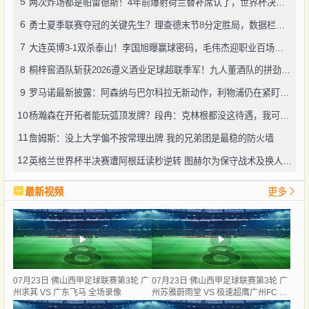
5
两次炸场都是帕雷德斯！4年前爆射荷兰替补席认了，世界杯决赛再演冲突
6
勇士夏季联赛夺冠的关键先生？理查德末节8分定胜局，数据栏没留空白
7
大连英博3-1双杀泰山！李国旭曝赢球密码，毛伟杰迎职业百场里程碑
8
桐梓窖酒队斩获2026遵义酒业足球超联季军！九人董酒队的拼劲太戳人
9
罗马诺最新披露：阿森纳与巴尔科拉无新动作，利物浦仍在紧盯目标
10
杨瀚森在开拓者能玩弧顶发牌？段冉：克林根都没这待遇，我可不太看好
11
詹姆斯：没上大学偏不按常理出牌 我的兄弟团是最稳的防火墙
12
英格兰世界杯半决赛遭阿根廷读秒逆转 图赫尔为保守战术及换人辩护
最新视频
更多
07月23日 佛山西甲足球联赛第3轮 广
07月23日 佛山西甲足球联赛第3轮 广
州求其 VS 广东飞马 全场录像
州苏雅蔚雨堂 VS 极速超鹰广州FC 全
场录像