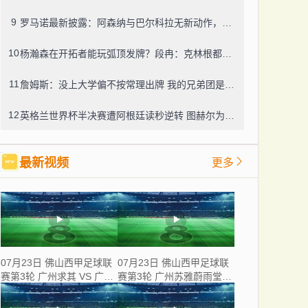
9
罗马诺最新披露：阿森纳与巴尔科拉无新动作，利物浦仍在紧盯目标
10
杨瀚森在开拓者能玩弧顶发牌？段冉：克林根都没这待遇，我可不太看好
11
詹姆斯：没上大学偏不按常理出牌 我的兄弟团是最稳的防火墙
12
英格兰世界杯半决赛遭阿根廷读秒逆转 图赫尔为保守战术及换人辩护
最新视频
更多
07月23日 佛山西甲足球联
07月23日 佛山西甲足球联
赛第3轮 广州求其 VS 广东
赛第3轮 广州苏雅蔚雨堂
飞马 全场录像
VS 极速超鹰广州FC 全场
录像