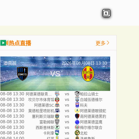
热点直播
更多
澳南超
2026年08月08日 13:30
VS
08-08 13:30
vs
阿德莱德联青年队
帕拉山骑士
08-08 13:30
vs
坎贝尔市体育馆
白城伍德维尔
08-08 13:30
vs
阿德莱德SC
科夫
08-08 13:30
vs
莫德柏里喷射机
阿德莱德眼镜蛇
08-08 13:30
vs
塞利斯贝瑞联
南阿德莱德黑豹
08-08 13:30
vs
富勒姆联
阿德莱德蓝鹰
08-08 13:30
vs
西斯普林斯
梅尔维尔联合
08-08 14:00
vs
卡利拿
北松
08-08 14:00
vs
红崖
洛根鲁斯