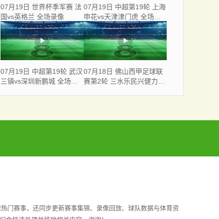
07月19日 世界杯季军赛 法
07月19日 中超第19轮 上海
国vs英格兰 全场录像
申花vs天津津门虎 全场录
像
07月19日 中超第19轮 武汉
07月18日 佛山西甲足球联
三镇vs深圳新鹏城 全场录
赛第2轮 三水乐民兴健力宝
像
VS 广东飞马 全场录像
球热门赛事，还同步更新赛事集锦、录像回放、球队数据与体育资