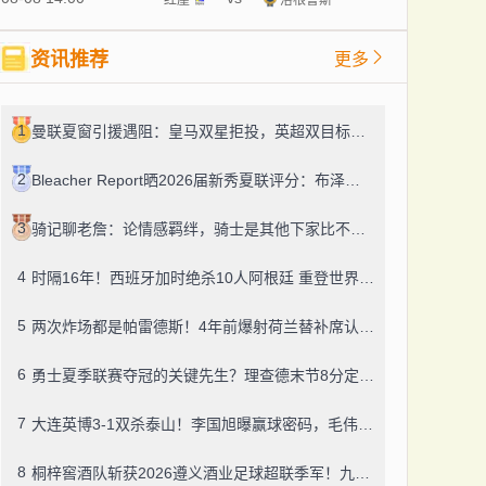
资讯推荐
更多
1
曼联夏窗引援遇阻：皇马双星拒投，英超双目标要价超亿，卡里克转正路添堵？
2
Bleacher Report晒2026届新秀夏联评分：布泽尔、威尔逊、伦德博格摘A
3
骑记聊老詹：论情感羁绊，骑士是其他下家比不了的
4
时隔16年！西班牙加时绝杀10人阿根廷 重登世界杯之巅
5
两次炸场都是帕雷德斯！4年前爆射荷兰替补席认了，世界杯决赛再演冲突
6
勇士夏季联赛夺冠的关键先生？理查德末节8分定胜局，数据栏没留空白
7
大连英博3-1双杀泰山！李国旭曝赢球密码，毛伟杰迎职业百场里程碑
8
桐梓窖酒队斩获2026遵义酒业足球超联季军！九人董酒队的拼劲太戳人