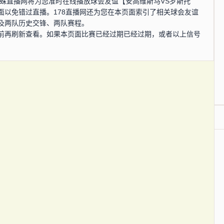
0分，蜘蛛直播网将为您准时在线播放球会友谊【安高维斯马VS罗斯托
面以免错过直播。178直播网还为您在本页面索引了相关球会友谊
及两队历史交锋、两队赛程。
前再刷新查看。如果本页面比赛已经过期已经过期，或者以上信号