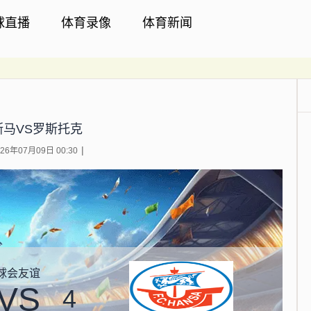
球直播
体育录像
体育新闻
斯马VS罗斯托克
6年07月09日 00:30
球会友谊
VS
4