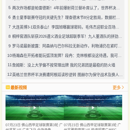
5
两次炸场都是帕雷德斯！4年前爆射荷兰替补席认了，世界杯决赛再演冲突
6
勇士夏季联赛夺冠的关键先生？理查德末节8分定胜局，数据栏没留空白
7
大连英博3-1双杀泰山！李国旭曝赢球密码，毛伟杰迎职业百场里程碑
8
桐梓窖酒队斩获2026遵义酒业足球超联季军！九人董酒队的拼劲太戳人
9
罗马诺最新披露：阿森纳与巴尔科拉无新动作，利物浦仍在紧盯目标
10
杨瀚森在开拓者能玩弧顶发牌？段冉：克林根都没这待遇，我可不太看好
11
詹姆斯：没上大学偏不按常理出牌 我的兄弟团是最稳的防火墙
12
英格兰世界杯半决赛遭阿根廷读秒逆转 图赫尔为保守战术及换人辩护
最新视频
更多
07月23日 佛山西甲足球联赛第3轮 广
07月23日 佛山西甲足球联赛第3轮 广