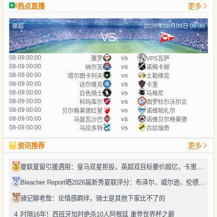
热点直播
更多
挪超
2026年08月09日 00:00
VS
vs
08-09 00:00
雅罗
VPS瓦萨
vs
08-09 00:00
纳尔瓦
诺梅卡柳
vs
08-09 00:00
塔尔图卡列夫
土勒维克
vs
08-09 00:00
达尔维克
卡里
vs
08-09 00:00
白色骑士
马格尼
vs
08-09 00:00
科玛库尔
图罗杜尔沃尔古
vs
08-09 00:00
贝尔格莱德红星
诺维帕扎尔
vs
08-09 00:00
马瑟瓦沙巴
诺维贝尔格莱德
vs
08-09 00:00
马拉多特
古拉瑞奇
资讯推荐
更多
1
曼联夏窗引援遇阻：皇马双星拒投，英超双目标要价超亿，卡里克转正路添堵？
2
Bleacher Report晒2026届新秀夏联评分：布泽尔、威尔逊、伦德博格摘A
3
骑记聊老詹：论情感羁绊，骑士是其他下家比不了的
4
时隔16年！西班牙加时绝杀10人阿根廷 重登世界杯之巅