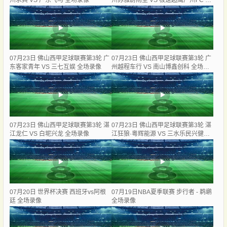
州求其 VS 广东飞马 全场录像
州苏雅蔚雨堂 VS 极速超鹰广州FC 全
场录像
07月23日 佛山西甲足球联赛第3轮 广
07月23日 佛山西甲足球联赛第3轮 广
东客家青年 VS 三七互娱 全场录像
州越程车行 VS 南山博鑫创科 全场录
像
07月23日 佛山西甲足球联赛第3轮 湛
07月23日 佛山西甲足球联赛第3轮 湛
江龙仁 VS 白坭兴龙 全场录像
江狂狼·粵辉能源 VS 三水乐民兴健力
宝 全场录像
07月20日 世界杯决赛 西班牙vs阿根
07月19日NBA夏季联赛 步行者 - 鹈鹕
廷 全场录像
全场录像