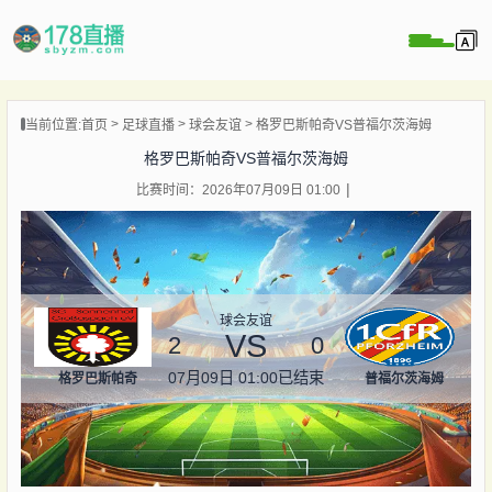
当前位置:
首页
足球直播
球会友谊
格罗巴斯帕奇VS普福尔茨海姆
播
格罗巴斯帕奇VS普福尔茨海姆
播
比赛时间：2026年07月09日 01:00
像
闻
球会友谊
VS
2
0
07月09日 01:00
已结束
格罗巴斯帕奇
普福尔茨海姆