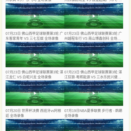
州求其 VS 广东飞马 全场录像
州苏雅蔚雨堂 VS 极速超鹰广州FC 全
场录像
07月23日 佛山西甲足球联赛第3轮 广
07月23日 佛山西甲足球联赛第3轮 广
东客家青年 VS 三七互娱 全场录像
州越程车行 VS 南山博鑫创科 全场录
像
07月23日 佛山西甲足球联赛第3轮 湛
07月23日 佛山西甲足球联赛第3轮 湛
江龙仁 VS 白坭兴龙 全场录像
江狂狼·粵辉能源 VS 三水乐民兴健力
宝 全场录像
07月20日 世界杯决赛 西班牙vs阿根
07月19日NBA夏季联赛 步行者 - 鹈鹕
廷 全场录像
全场录像