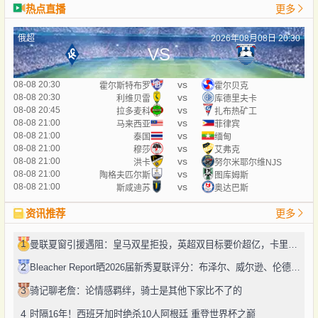
热点直播
更多
俄超
2026年08月08日 20:30
VS
vs
08-08 20:30
霍尔斯特布罗
霍尔贝克
vs
08-08 20:30
利维贝雷
库德里夫卡
vs
08-08 20:45
拉多麦科
扎布热矿工
vs
08-08 21:00
马来西亚
菲律宾
vs
08-08 21:00
泰国
缅甸
vs
08-08 21:00
穆莎
艾弗克
vs
08-08 21:00
洪卡
努尔米耶尔维NJS
vs
08-08 21:00
陶格夫匹尔斯
图库姆斯
vs
08-08 21:00
斯咸迪苏
奥达巴斯
资讯推荐
更多
1
曼联夏窗引援遇阻：皇马双星拒投，英超双目标要价超亿，卡里克转正路添堵？
2
Bleacher Report晒2026届新秀夏联评分：布泽尔、威尔逊、伦德博格摘A
3
骑记聊老詹：论情感羁绊，骑士是其他下家比不了的
4
时隔16年！西班牙加时绝杀10人阿根廷 重登世界杯之巅