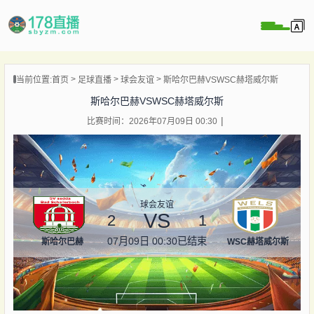
当前位置:
首页
足球直播
球会友谊
斯哈尔巴赫VSWSC赫塔威尔斯
播
斯哈尔巴赫VSWSC赫塔威尔斯
播
比赛时间：2026年07月09日 00:30
像
闻
球会友谊
VS
2
1
07月09日 00:30
已结束
斯哈尔巴赫
WSC赫塔威尔斯