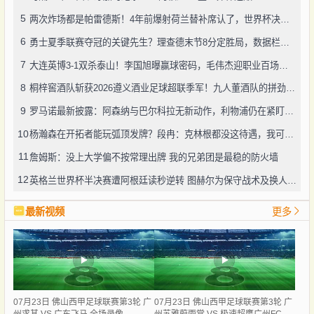
5
两次炸场都是帕雷德斯！4年前爆射荷兰替补席认了，世界杯决赛再演冲突
6
勇士夏季联赛夺冠的关键先生？理查德末节8分定胜局，数据栏没留空白
7
大连英博3-1双杀泰山！李国旭曝赢球密码，毛伟杰迎职业百场里程碑
8
桐梓窖酒队斩获2026遵义酒业足球超联季军！九人董酒队的拼劲太戳人
9
罗马诺最新披露：阿森纳与巴尔科拉无新动作，利物浦仍在紧盯目标
10
杨瀚森在开拓者能玩弧顶发牌？段冉：克林根都没这待遇，我可不太看好
11
詹姆斯：没上大学偏不按常理出牌 我的兄弟团是最稳的防火墙
12
英格兰世界杯半决赛遭阿根廷读秒逆转 图赫尔为保守战术及换人辩护
最新视频
更多
07月23日 佛山西甲足球联赛第3轮 广
07月23日 佛山西甲足球联赛第3轮 广