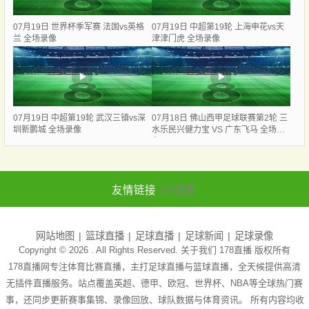
07月19日 世界杯季军赛 法国vs英格
07月19日 中超第19轮 上海申花vs天
兰 全场录像
津津门虎 全场录像
07月19日 中超第19轮 武汉三镇vs深
07月18日 佛山西甲足球联赛第2轮 三
圳新鹏城 全场录像
水乐民兴健力宝 VS 广东飞马 全场录
像
友情链接
178直播
网站地图
篮球直播
足球直播
足球新闻
足球录像
Copyright © 2026 . All Rights Reserved. 关于我们
178直播
版权所有
178直播网专注体育比赛直播，主打足球直播与篮球直播，全天候提供高清
无插件直播服务。站点覆盖英超、德甲、欧冠、世界杯、NBA等全球热门赛
事，还同步更新赛事集锦、录像回放、球队数据与体育资讯。 所有内容均收