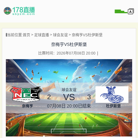
当前位置:
首页
足球直播
球会友谊
奈梅亨VS杜伊斯堡
播
奈梅亨VS杜伊斯堡
播
比赛时间：2026年07月08日 20:00
像
闻
球会友谊
VS
2
3
07月08日 20:00
已结束
奈梅亨
杜伊斯堡