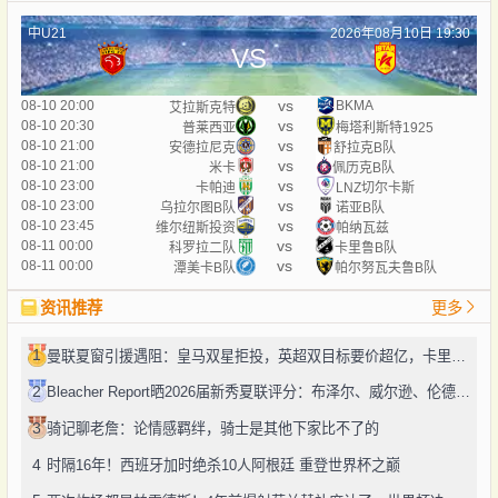
中U21
2026年08月10日 19:30
VS
vs
08-10 20:00
BKMA
艾拉斯克特
vs
08-10 20:30
普莱西亚
梅塔利斯特1925
vs
08-10 21:00
安德拉尼克
舒拉克B队
vs
08-10 21:00
米卡
佩历克B队
vs
08-10 23:00
卡帕迪
LNZ切尔卡斯
vs
08-10 23:00
乌拉尔图B队
诺亚B队
vs
08-10 23:45
维尔纽斯投资
帕纳瓦兹
vs
08-11 00:00
科罗拉二队
卡里鲁B队
vs
08-11 00:00
潭美卡B队
帕尔努瓦夫鲁B队
资讯推荐
更多
1
曼联夏窗引援遇阻：皇马双星拒投，英超双目标要价超亿，卡里克转正路添堵？
2
Bleacher Report晒2026届新秀夏联评分：布泽尔、威尔逊、伦德博格摘A
3
骑记聊老詹：论情感羁绊，骑士是其他下家比不了的
4
时隔16年！西班牙加时绝杀10人阿根廷 重登世界杯之巅