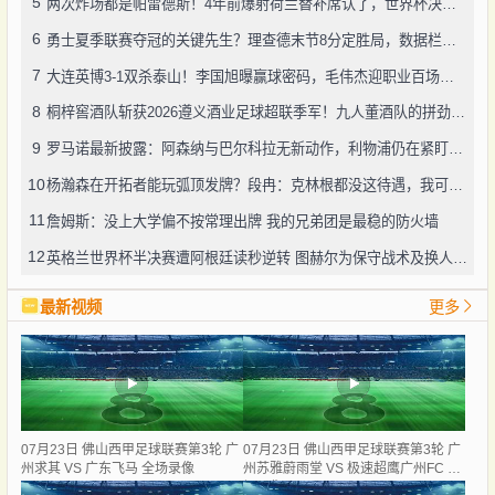
5
两次炸场都是帕雷德斯！4年前爆射荷兰替补席认了，世界杯决赛再演冲突
6
勇士夏季联赛夺冠的关键先生？理查德末节8分定胜局，数据栏没留空白
7
大连英博3-1双杀泰山！李国旭曝赢球密码，毛伟杰迎职业百场里程碑
8
桐梓窖酒队斩获2026遵义酒业足球超联季军！九人董酒队的拼劲太戳人
9
罗马诺最新披露：阿森纳与巴尔科拉无新动作，利物浦仍在紧盯目标
10
杨瀚森在开拓者能玩弧顶发牌？段冉：克林根都没这待遇，我可不太看好
11
詹姆斯：没上大学偏不按常理出牌 我的兄弟团是最稳的防火墙
12
英格兰世界杯半决赛遭阿根廷读秒逆转 图赫尔为保守战术及换人辩护
最新视频
更多
07月23日 佛山西甲足球联赛第3轮 广
07月23日 佛山西甲足球联赛第3轮 广
州求其 VS 广东飞马 全场录像
州苏雅蔚雨堂 VS 极速超鹰广州FC 全
场录像