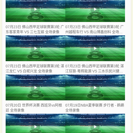
07月23日 佛山西甲足球联赛第3轮 广
07月23日 佛山西甲足球联赛第3轮 广
东客家青年 VS 三七互娱 全场录像
州越程车行 VS 南山博鑫创科 全场录
像
07月23日 佛山西甲足球联赛第3轮 湛
07月23日 佛山西甲足球联赛第3轮 湛
江龙仁 VS 白坭兴龙 全场录像
江狂狼·粵辉能源 VS 三水乐民兴健力
宝 全场录像
07月20日 世界杯决赛 西班牙vs阿根
07月19日NBA夏季联赛 步行者 - 鹈鹕
廷 全场录像
全场录像