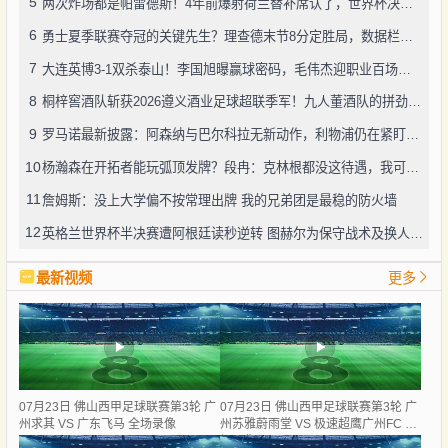
5
两次炸场都是帕雷德斯！4年前爆射荷兰替补席认了，世界杯决赛再演冲突
6
勇士夏季联赛夺冠的关键先生？理查德末节8分定胜局，数据栏没留空白
7
大连英博3-1双杀泰山！李国旭曝赢球密码，毛伟杰迎职业百场里程碑
8
桐梓窖酒队斩获2026遵义酒业足球超联季军！九人董酒队的拼劲太戳人
9
罗马诺最新披露：阿森纳与巴尔科拉无新动作，利物浦仍在紧盯目标
10
杨瀚森在开拓者能玩弧顶发牌？段冉：克林根都没这待遇，我可不太看好
11
詹姆斯：没上大学偏不按常理出牌 我的兄弟团是最稳的防火墙
12
英格兰世界杯半决赛遭阿根廷读秒逆转 图赫尔为保守战术及换人辩护
最新视频
更多
07月23日 佛山西甲足球联赛第3轮 广
07月23日 佛山西甲足球联赛第3轮 广
州求其 VS 广东飞马 全场录像
州苏雅蔚雨堂 VS 极速超鹰广州FC 全
场录像