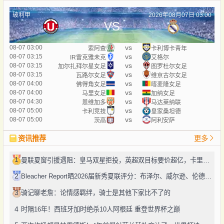
玻利甲
2026年08月07日 03:00
VS
vs
08-07 03:00
索阿查
卡利博卡青年
vs
08-07 03:15
IR雷克雅未克
艾格尔
vs
08-07 03:15
加尔扎拜尔星女足
图罗杜尔女足
vs
08-07 03:15
瓦路尔女足
维京古尔女足
vs
08-07 04:00
佛得角女足
喀麦隆女足
vs
08-07 04:00
马里女足
加纳女足
vs
08-07 04:30
恩维加多
马达莱纳联
vs
08-07 05:00
卡利竞技
皇家桑坦德
vs
08-07 05:00
茨高
阿利安萨
资讯推荐
更多
1
曼联夏窗引援遇阻：皇马双星拒投，英超双目标要价超亿，卡里克转正路添堵？
2
Bleacher Report晒2026届新秀夏联评分：布泽尔、威尔逊、伦德博格摘A
3
骑记聊老詹：论情感羁绊，骑士是其他下家比不了的
4
时隔16年！西班牙加时绝杀10人阿根廷 重登世界杯之巅