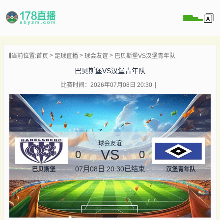
当前位置:
首页
足球直播
球会友谊
巴贝斯堡VS汉堡青年队
播
巴贝斯堡VS汉堡青年队
播
比赛时间：2026年07月08日 20:30
像
闻
球会友谊
VS
0
0
07月08日 20:30
已结束
巴贝斯堡
汉堡青年队