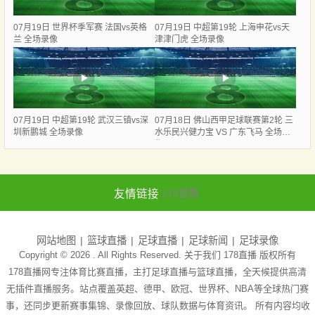
07月19日 世界杯季军赛 法国vs英格
07月19日 中超第19轮 上海申花vs天
兰 全场录像
津津门虎 全场录像
07月19日 中超第19轮 武汉三镇vs深
07月18日 佛山西甲足球联赛第2轮 三
圳新鹏城 全场录像
水乐民兴健力宝 VS 广东飞马 全场录
像
友情链接
178直播
网站地图
篮球直播
足球直播
足球新闻
足球录像
Copyright © 2026 . All Rights Reserved. 关于我们
178直播
版权所有
178直播网专注体育比赛直播，主打足球直播与篮球直播，全天候提供高清
无插件直播服务。站点覆盖英超、德甲、欧冠、世界杯、NBA等全球热门赛
事，还同步更新赛事集锦、录像回放、球队数据与体育资讯。 所有内容均收