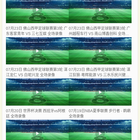
07月23日 佛山西甲足球联赛第3轮 广
07月23日 佛山西甲足球联赛第3轮 广
东客家青年 VS 三七互娱 全场录像
州越程车行 VS 南山博鑫创科 全场录
像
07月23日 佛山西甲足球联赛第3轮 湛
07月23日 佛山西甲足球联赛第3轮 湛
江龙仁 VS 白坭兴龙 全场录像
江狂狼·粵辉能源 VS 三水乐民兴健力
宝 全场录像
07月20日 世界杯决赛 西班牙vs阿根
07月19日NBA夏季联赛 步行者 - 鹈鹕
廷 全场录像
全场录像