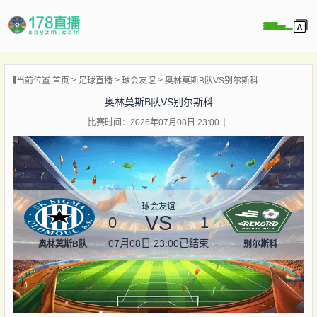
当前位置:
首页
足球直播
球会友谊
奥林莫斯B队VS别尔斯科
播
奥林莫斯B队VS别尔斯科
播
比赛时间：2026年07月08日 23:00
像
闻
球会友谊
VS
0
1
07月08日 23:00
已结束
奥林莫斯B队
别尔斯科