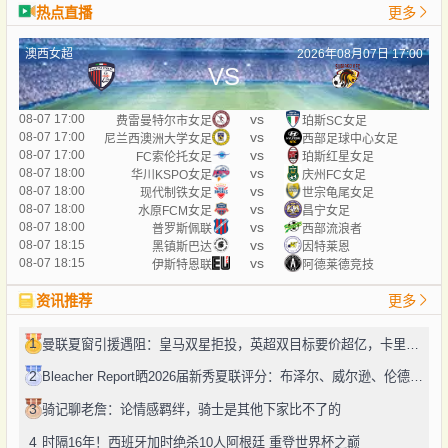
热点直播
更多
澳西女超
2026年08月07日 17:00
VS
vs
08-07 17:00
费雷曼特尔市女足
珀斯SC女足
vs
08-07 17:00
尼兰西澳洲大学女足
西部足球中心女足
vs
08-07 17:00
FC索伦托女足
珀斯红星女足
vs
08-07 18:00
华川KSPO女足
庆州FC女足
vs
08-07 18:00
现代制铁女足
世宗龟尾女足
vs
08-07 18:00
水原FCM女足
昌宁女足
vs
08-07 18:00
普罗斯佩联
西部流浪者
vs
08-07 18:15
黑镇斯巴达
因特莱恩
vs
08-07 18:15
伊斯特恩联
阿德莱德竞技
资讯推荐
更多
1
曼联夏窗引援遇阻：皇马双星拒投，英超双目标要价超亿，卡里克转正路添堵？
2
Bleacher Report晒2026届新秀夏联评分：布泽尔、威尔逊、伦德博格摘A
3
骑记聊老詹：论情感羁绊，骑士是其他下家比不了的
4
时隔16年！西班牙加时绝杀10人阿根廷 重登世界杯之巅