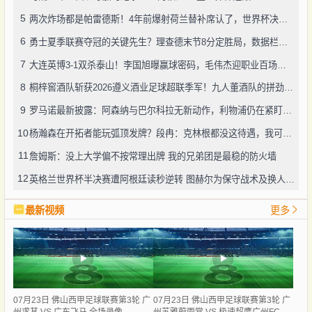
5
两次炸场都是帕雷德斯！4年前爆射荷兰替补席认了，世界杯决赛再演冲突
6
勇士夏季联赛夺冠的关键先生？理查德末节8分定胜局，数据栏没留空白
7
大连英博3-1双杀泰山！李国旭曝赢球密码，毛伟杰迎职业百场里程碑
8
桐梓窖酒队斩获2026遵义酒业足球超联季军！九人董酒队的拼劲太戳人
9
罗马诺最新披露：阿森纳与巴尔科拉无新动作，利物浦仍在紧盯目标
10
杨瀚森在开拓者能玩弧顶发牌？段冉：克林根都没这待遇，我可不太看好
11
詹姆斯：没上大学偏不按常理出牌 我的兄弟团是最稳的防火墙
12
英格兰世界杯半决赛遭阿根廷读秒逆转 图赫尔为保守战术及换人辩护
最新视频
更多
07月23日 佛山西甲足球联赛第3轮 广
07月23日 佛山西甲足球联赛第3轮 广