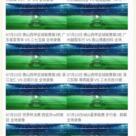
州求其 VS 广东飞马 全场录像
州苏雅蔚雨堂 VS 极速超鹰广州FC 全
场录像
07月23日 佛山西甲足球联赛第3轮 广
07月23日 佛山西甲足球联赛第3轮 广
东客家青年 VS 三七互娱 全场录像
州越程车行 VS 南山博鑫创科 全场录
像
07月23日 佛山西甲足球联赛第3轮 湛
07月23日 佛山西甲足球联赛第3轮 湛
江龙仁 VS 白坭兴龙 全场录像
江狂狼·粵辉能源 VS 三水乐民兴健力
宝 全场录像
07月20日 世界杯决赛 西班牙vs阿根
07月19日NBA夏季联赛 步行者 - 鹈鹕
廷 全场录像
全场录像