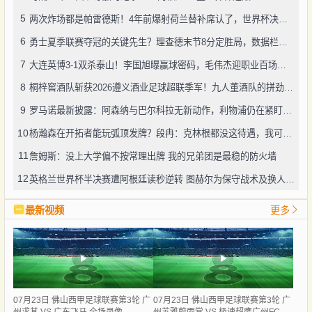
5
两次炸场都是帕雷德斯！4年前爆射荷兰替补席认了，世界杯决赛再演冲突
6
勇士夏季联赛夺冠的关键先生？理查德末节8分定胜局，数据栏没留空白
7
大连英博3-1双杀泰山！李国旭曝赢球密码，毛伟杰迎职业百场里程碑
8
桐梓窖酒队斩获2026遵义酒业足球超联季军！九人董酒队的拼劲太戳人
9
罗马诺最新披露：阿森纳与巴尔科拉无新动作，利物浦仍在紧盯目标
10
杨瀚森在开拓者能玩弧顶发牌？段冉：克林根都没这待遇，我可不太看好
11
詹姆斯：没上大学偏不按常理出牌 我的兄弟团是最稳的防火墙
12
英格兰世界杯半决赛遭阿根廷读秒逆转 图赫尔为保守战术及换人辩护
最新视频
更多
07月23日 佛山西甲足球联赛第3轮 广
07月23日 佛山西甲足球联赛第3轮 广