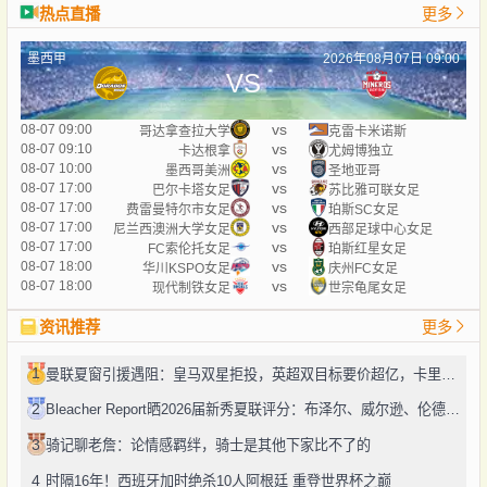
热点直播
更多
墨西甲
2026年08月07日 09:00
VS
vs
08-07 09:00
哥达拿查拉大学
克雷卡米诺斯
vs
08-07 09:10
卡达根拿
尤姆博独立
vs
08-07 10:00
墨西哥美洲
圣地亚哥
vs
08-07 17:00
巴尔卡塔女足
苏比雅可联女足
vs
08-07 17:00
费雷曼特尔市女足
珀斯SC女足
vs
08-07 17:00
尼兰西澳洲大学女足
西部足球中心女足
vs
08-07 17:00
FC索伦托女足
珀斯红星女足
vs
08-07 18:00
华川KSPO女足
庆州FC女足
vs
08-07 18:00
现代制铁女足
世宗龟尾女足
资讯推荐
更多
1
曼联夏窗引援遇阻：皇马双星拒投，英超双目标要价超亿，卡里克转正路添堵？
2
Bleacher Report晒2026届新秀夏联评分：布泽尔、威尔逊、伦德博格摘A
3
骑记聊老詹：论情感羁绊，骑士是其他下家比不了的
4
时隔16年！西班牙加时绝杀10人阿根廷 重登世界杯之巅