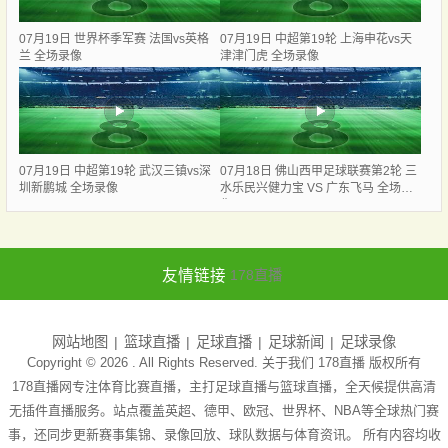
07月19日 世界杯季军赛 法国vs英格
07月19日 中超第19轮 上海申花vs天
兰 全场录像
津津门虎 全场录像
07月19日 中超第19轮 武汉三镇vs深
07月18日 佛山西甲足球联赛第2轮 三
圳新鹏城 全场录像
水乐民兴健力宝 VS 广东飞马 全场录
像
友情链接
178直播
网站地图
篮球直播
足球直播
足球新闻
足球录像
Copyright © 2026 . All Rights Reserved. 关于我们
178直播
版权所有
178直播网专注体育比赛直播，主打足球直播与篮球直播，全天候提供高清
无插件直播服务。站点覆盖英超、德甲、欧冠、世界杯、NBA等全球热门赛
事，还同步更新赛事集锦、录像回放、球队数据与体育资讯。 所有内容均收