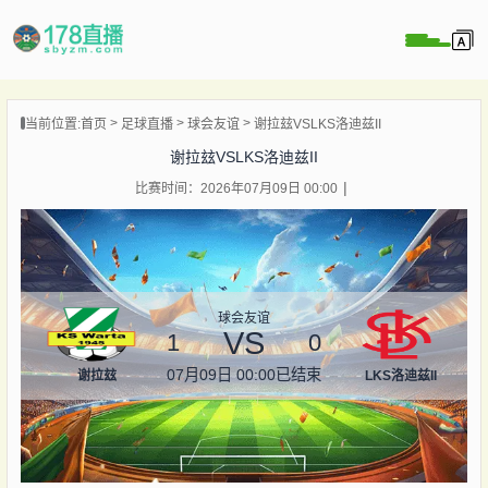
当前位置:
首页
足球直播
球会友谊
谢拉玆VSLKS洛迪兹II
播
谢拉玆VSLKS洛迪兹II
播
比赛时间：2026年07月09日 00:00
像
闻
球会友谊
VS
1
0
07月09日 00:00
已结束
谢拉玆
LKS洛迪兹II