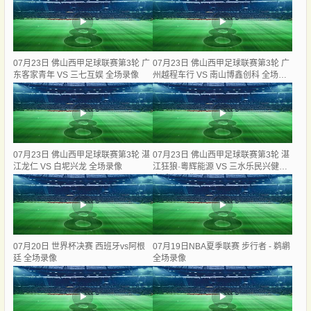
07月23日 佛山西甲足球联赛第3轮 广
07月23日 佛山西甲足球联赛第3轮 广
东客家青年 VS 三七互娱 全场录像
州越程车行 VS 南山博鑫创科 全场录
像
07月23日 佛山西甲足球联赛第3轮 湛
07月23日 佛山西甲足球联赛第3轮 湛
江龙仁 VS 白坭兴龙 全场录像
江狂狼·粵辉能源 VS 三水乐民兴健力
宝 全场录像
07月20日 世界杯决赛 西班牙vs阿根
07月19日NBA夏季联赛 步行者 - 鹈鹕
廷 全场录像
全场录像