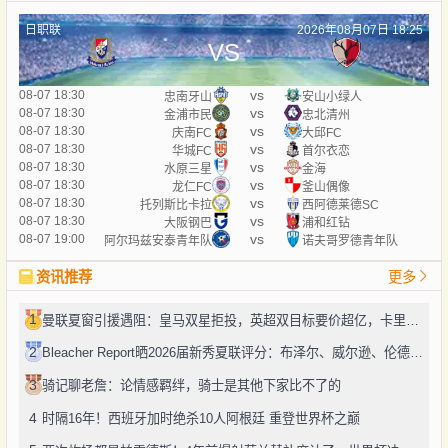
日职联
2026年08月07日 18:25
VS
vs
08-07 18:30
忠南牙山
安山小绿人
vs
08-07 18:30
金浦市民
忠北清州
vs
08-07 18:30
庆南FC
大邱FC
vs
08-07 18:30
华城FC
首尔衣恋
vs
08-07 18:30
水原三星
金海
vs
08-07 18:30
龙仁FC
釜山偶像
vs
08-07 18:30
托列斯比卡拉
西阿德莱德SC
vs
08-07 18:30
大阪钢巴
浦和红钻
vs
08-07 19:00
阿尔玛兹安泰青年队
诺夫哥罗德青年队
资讯推荐
更多
1
曼联夏窗引援遇阻：皇马双星拒投，英超双目标要价超亿，卡里克转正路添堵？
2
Bleacher Report晒2026届新秀夏联评分：布泽尔、威尔逊、伦德博格摘A
3
骑记聊老詹：论情感羁绊，骑士是其他下家比不了的
4
时隔16年！西班牙加时绝杀10人阿根廷 重登世界杯之巅