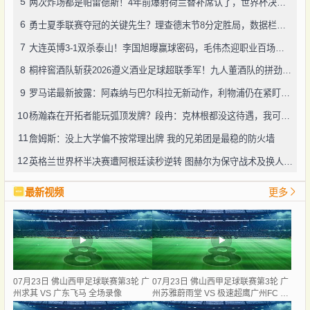
5
两次炸场都是帕雷德斯！4年前爆射荷兰替补席认了，世界杯决赛再演冲突
6
勇士夏季联赛夺冠的关键先生？理查德末节8分定胜局，数据栏没留空白
7
大连英博3-1双杀泰山！李国旭曝赢球密码，毛伟杰迎职业百场里程碑
8
桐梓窖酒队斩获2026遵义酒业足球超联季军！九人董酒队的拼劲太戳人
9
罗马诺最新披露：阿森纳与巴尔科拉无新动作，利物浦仍在紧盯目标
10
杨瀚森在开拓者能玩弧顶发牌？段冉：克林根都没这待遇，我可不太看好
11
詹姆斯：没上大学偏不按常理出牌 我的兄弟团是最稳的防火墙
12
英格兰世界杯半决赛遭阿根廷读秒逆转 图赫尔为保守战术及换人辩护
最新视频
更多
07月23日 佛山西甲足球联赛第3轮 广
07月23日 佛山西甲足球联赛第3轮 广
州求其 VS 广东飞马 全场录像
州苏雅蔚雨堂 VS 极速超鹰广州FC 全
场录像