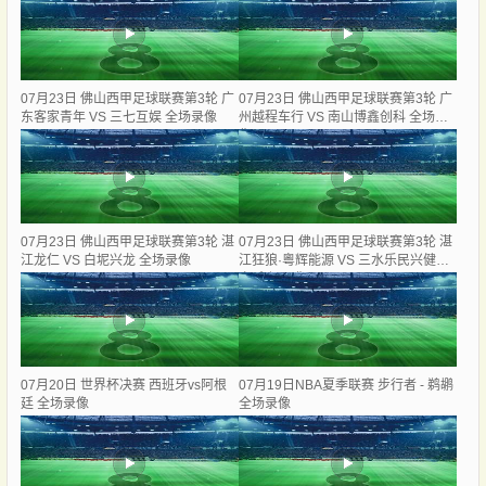
07月23日 佛山西甲足球联赛第3轮 广
07月23日 佛山西甲足球联赛第3轮 广
东客家青年 VS 三七互娱 全场录像
州越程车行 VS 南山博鑫创科 全场录
像
07月23日 佛山西甲足球联赛第3轮 湛
07月23日 佛山西甲足球联赛第3轮 湛
江龙仁 VS 白坭兴龙 全场录像
江狂狼·粵辉能源 VS 三水乐民兴健力
宝 全场录像
07月20日 世界杯决赛 西班牙vs阿根
07月19日NBA夏季联赛 步行者 - 鹈鹕
廷 全场录像
全场录像