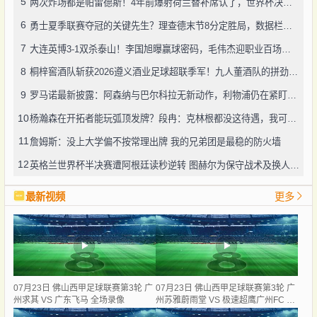
5
两次炸场都是帕雷德斯！4年前爆射荷兰替补席认了，世界杯决赛再演冲突
6
勇士夏季联赛夺冠的关键先生？理查德末节8分定胜局，数据栏没留空白
7
大连英博3-1双杀泰山！李国旭曝赢球密码，毛伟杰迎职业百场里程碑
8
桐梓窖酒队斩获2026遵义酒业足球超联季军！九人董酒队的拼劲太戳人
9
罗马诺最新披露：阿森纳与巴尔科拉无新动作，利物浦仍在紧盯目标
10
杨瀚森在开拓者能玩弧顶发牌？段冉：克林根都没这待遇，我可不太看好
11
詹姆斯：没上大学偏不按常理出牌 我的兄弟团是最稳的防火墙
12
英格兰世界杯半决赛遭阿根廷读秒逆转 图赫尔为保守战术及换人辩护
最新视频
更多
07月23日 佛山西甲足球联赛第3轮 广
07月23日 佛山西甲足球联赛第3轮 广
州求其 VS 广东飞马 全场录像
州苏雅蔚雨堂 VS 极速超鹰广州FC 全
场录像