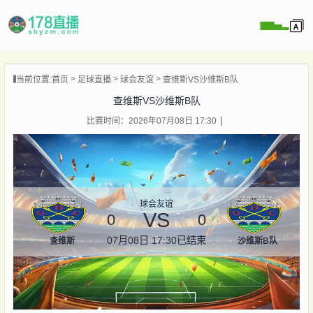
当前位置:
首页
足球直播
球会友谊
查维斯VS沙维斯B队
播
查维斯VS沙维斯B队
播
比赛时间：2026年07月08日 17:30
像
闻
球会友谊
VS
0
0
07月08日 17:30
已结束
查维斯
沙维斯B队