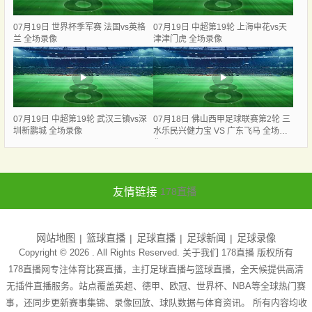
07月19日 世界杯季军赛 法国vs英格
07月19日 中超第19轮 上海申花vs天
兰 全场录像
津津门虎 全场录像
07月19日 中超第19轮 武汉三镇vs深
07月18日 佛山西甲足球联赛第2轮 三
圳新鹏城 全场录像
水乐民兴健力宝 VS 广东飞马 全场录
像
友情链接
178直播
网站地图
篮球直播
足球直播
足球新闻
足球录像
Copyright © 2026 . All Rights Reserved. 关于我们
178直播
版权所有
178直播网专注体育比赛直播，主打足球直播与篮球直播，全天候提供高清
无插件直播服务。站点覆盖英超、德甲、欧冠、世界杯、NBA等全球热门赛
事，还同步更新赛事集锦、录像回放、球队数据与体育资讯。 所有内容均收