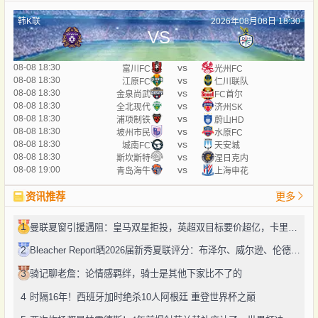
韩K联
2026年08月08日 18:30
VS
vs
08-08 18:30
富川FC
光州FC
vs
08-08 18:30
江原FC
仁川联队
vs
08-08 18:30
金泉尚武
FC首尔
vs
08-08 18:30
全北现代
济州SK
vs
08-08 18:30
浦项制铁
蔚山HD
vs
08-08 18:30
坡州市民
水原FC
vs
08-08 18:30
城南FC
天安城
vs
08-08 18:30
斯坎斯特
涅日克内
vs
08-08 19:00
青岛海牛
上海申花
资讯推荐
更多
1
曼联夏窗引援遇阻：皇马双星拒投，英超双目标要价超亿，卡里克转正路添堵？
2
Bleacher Report晒2026届新秀夏联评分：布泽尔、威尔逊、伦德博格摘A
3
骑记聊老詹：论情感羁绊，骑士是其他下家比不了的
4
时隔16年！西班牙加时绝杀10人阿根廷 重登世界杯之巅