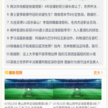
5
两次炸场都是帕雷德斯！4年前爆射荷兰替补席认了，世界杯决赛再演冲突
6
勇士夏季联赛夺冠的关键先生？理查德末节8分定胜局，数据栏没留空白
7
大连英博3-1双杀泰山！李国旭曝赢球密码，毛伟杰迎职业百场里程碑
8
桐梓窖酒队斩获2026遵义酒业足球超联季军！九人董酒队的拼劲太戳人
9
罗马诺最新披露：阿森纳与巴尔科拉无新动作，利物浦仍在紧盯目标
10
杨瀚森在开拓者能玩弧顶发牌？段冉：克林根都没这待遇，我可不太看好
11
詹姆斯：没上大学偏不按常理出牌 我的兄弟团是最稳的防火墙
12
英格兰世界杯半决赛遭阿根廷读秒逆转 图赫尔为保守战术及换人辩护
最新视频
更多
07月23日 佛山西甲足球联赛第3轮 广
07月23日 佛山西甲足球联赛第3轮 广