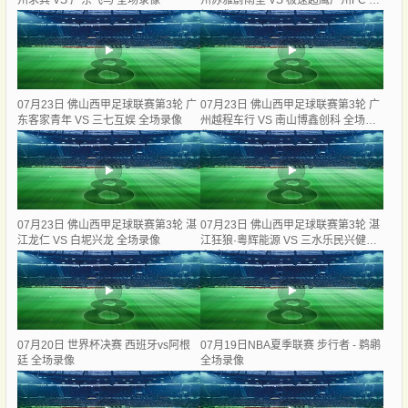
州求其 VS 广东飞马 全场录像
州苏雅蔚雨堂 VS 极速超鹰广州FC 全
场录像
07月23日 佛山西甲足球联赛第3轮 广
07月23日 佛山西甲足球联赛第3轮 广
东客家青年 VS 三七互娱 全场录像
州越程车行 VS 南山博鑫创科 全场录
像
07月23日 佛山西甲足球联赛第3轮 湛
07月23日 佛山西甲足球联赛第3轮 湛
江龙仁 VS 白坭兴龙 全场录像
江狂狼·粵辉能源 VS 三水乐民兴健力
宝 全场录像
07月20日 世界杯决赛 西班牙vs阿根
07月19日NBA夏季联赛 步行者 - 鹈鹕
廷 全场录像
全场录像