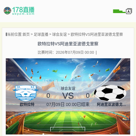
当前位置:
首页
足球直播
球会友谊
欧特拉特VS阿迪里亚波德戈里察
播
欧特拉特VS阿迪里亚波德戈里察
播
比赛时间：2026年07月09日 00:00
像
闻
球会友谊
VS
0
0
07月09日 00:00
已结束
欧特拉特
阿迪里亚波德戈里察