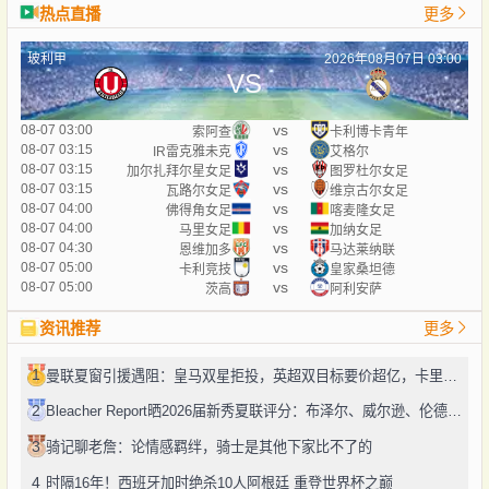
热点直播
更多
玻利甲
2026年08月07日 03:00
VS
vs
08-07 03:00
索阿查
卡利博卡青年
vs
08-07 03:15
IR雷克雅未克
艾格尔
vs
08-07 03:15
加尔扎拜尔星女足
图罗杜尔女足
vs
08-07 03:15
瓦路尔女足
维京古尔女足
vs
08-07 04:00
佛得角女足
喀麦隆女足
vs
08-07 04:00
马里女足
加纳女足
vs
08-07 04:30
恩维加多
马达莱纳联
vs
08-07 05:00
卡利竞技
皇家桑坦德
vs
08-07 05:00
茨高
阿利安萨
资讯推荐
更多
1
曼联夏窗引援遇阻：皇马双星拒投，英超双目标要价超亿，卡里克转正路添堵？
2
Bleacher Report晒2026届新秀夏联评分：布泽尔、威尔逊、伦德博格摘A
3
骑记聊老詹：论情感羁绊，骑士是其他下家比不了的
4
时隔16年！西班牙加时绝杀10人阿根廷 重登世界杯之巅